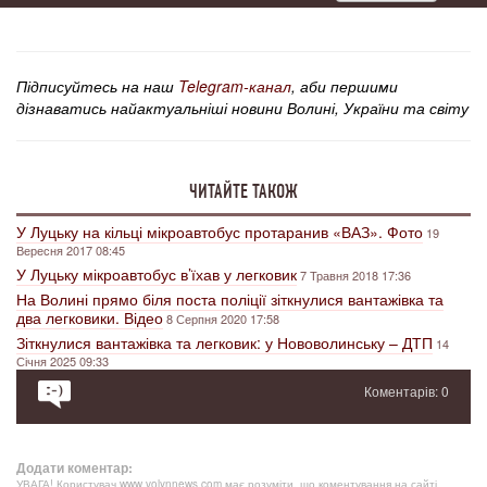
Підписуйтесь на наш
Telegram-канал
, аби першими
дізнаватись найактуальніші новини Волині, України та світу
ЧИТАЙТЕ ТАКОЖ
У Луцьку на кільці мікроавтобус протаранив «ВАЗ». Фото
19
Вересня 2017 08:45
У Луцьку мікроавтобус в’їхав у легковик
7 Травня 2018 17:36
На Волині прямо біля поста поліції зіткнулися вантажівка та
два легковики. Відео
8 Серпня 2020 17:58
Зіткнулися вантажівка та легковик: у Нововолинську – ДТП
14
Січня 2025 09:33
Коментарів: 0
Додати коментар:
УВАГА! Користувач www.volynnews.com має розуміти, що коментування на сайті