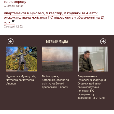
тепломережу
Сьогодні 13:09
Апартаменти в Буковелі, 9 квартир, 3 будинки та 4 авто:
екскомандувача логістики ПС підозрюють у збагаченні на 21
млн
Сьогодні 12:52
МУЛЬТИМЕДІА
Куди піти в Луцьку: від
Горіли трава,
Апартаменти в
четверга до четверга.
чагарники, стерня та
Буковелі, 9 квартир, 3
Анонси
сміття: на Волині
будинки та 4 авто:
приборкали 9 пожеж
екскомандувача
логістики ПС
підозрюють у
збагаченні на 21 млн