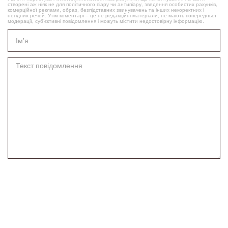
створені аж ніяк не для політичного піару чи антипіару, зведення особистих рахунків,
комерційної реклами, образ, безпідставних звинувачень та інших некоректних і
негідних речей. Утім коментарі – це не редакційні матеріали, не мають попередньої
модерації, суб’єктивні повідомлення і можуть містити недостовірну інформацію.