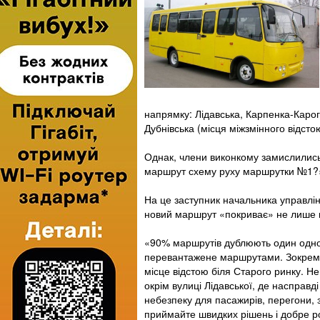
напрямку: Лідавська, Карпенка-Карог
Дубнівська (місця міжзмінного відстою
Однак, члени виконкому замислились
маршрут схему руху маршрутки №1?
На це заступник начальника управлін
новий маршрут «покриває» не лише в
«90% маршрутів дублюють один одного
перевантажене маршрутами. Зокрема
місце відстою біля Старого ринку. Н
окрім вулиці Лідавської, де насправд
небезпеку для пасажирів, перегони,
приймайте швидких рішень і добре роз