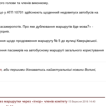
ого голови та членів виконкому.
що у АТП 10701 здійснюють щоденний недовипуск автобусів на
 пасажиропотік. Про яке дублювання маршрутів йде мова?» -
уцька.
ння щодо продовження маршруту № 5 до вулиці Ківерцівської.
ення пасажирів на автобусному маршруті загального користування
л
, аби першими дізнаватись найактуальніші новини Волині,
ез маршрутки через «ігнор» членів комітету
15 Вересня 2016 14:40