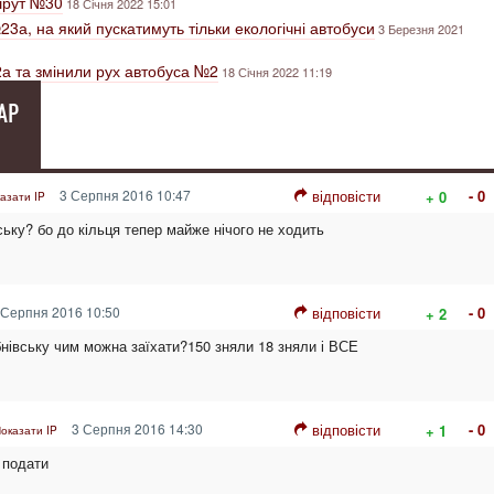
шрут №30
18 Січня 2022 15:01
3а, на який пускатимуть тільки екологічні автобуси
3 Березня 2021
а та змінили рух автобуса №2
18 Січня 2022 11:19
АР
3 Серпня 2016 10:47
відповісти
- 0
+ 0
азати IP
ьку? бо до кільця тепер майже нічого не ходить
Серпня 2016 10:50
відповісти
- 0
+ 2
бнівську чим можна заїхати?150 зняли 18 зняли і ВСЕ
3 Серпня 2016 14:30
відповісти
- 0
+ 1
оказати IP
 подати