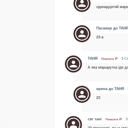
одинадцятий мар
Пасажир до ТАН
23-а
ТАНЯ
3 Се
Показати IP
А яка маршрутка іде д
ирина до ТАНЯ
23
свг тані
3
Показати IP
23 проходить по цьому