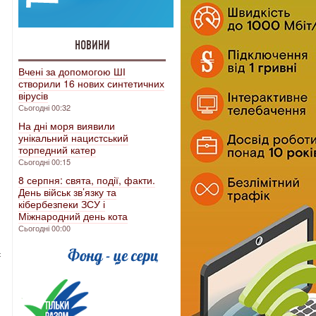
НОВИНИ
Вчені за допомогою ШІ
створили 16 нових синтетичних
вірусів
Сьогодні 00:32
На дні моря виявили
унікальний нацистський
торпедний катер
Сьогодні 00:15
8 серпня: свята, події, факти.
День військ зв’язку та
кібербезпеки ЗСУ і
Міжнародний день кота
Сьогодні 00:00
є