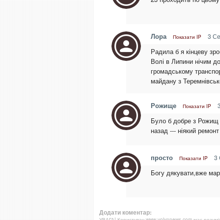
Лора
3 Се
Показати IP
Радила б я кінцеву зро
Волі в Липини нічим до
громадському транспорт
майдану з Теремнівськ
Рожище
3
Показати IP
Було б добре з Рожищ п
назад --- ніякий ремонт
просто
3 
Показати IP
Богу дякувати,вже мар
Додати коментар:
УВАГА! Користувач www.volynnews.com має розуміти