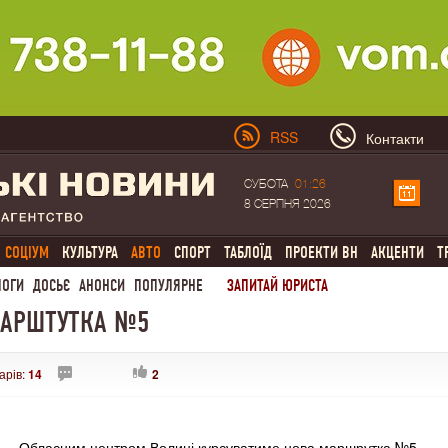
RSS
Контакти
СУБОТА
01:26
8 СЕРПНЯ 2026
СОЦІУМ
КУЛЬТУРА
АВТО
СПОРТ
ТАБЛОЇД
ПРОЕКТИ ВН
АКЦЕНТИ
Т
ЛОГИ
ДОСЬЄ
АНОНСИ
ПОПУЛЯРНЕ
ЗАПИТАЙ ЮРИСТА
МАРШТУТКА №5
арів:
14
2
Обласним центром Волині курсуватиме нова маршрутка №5