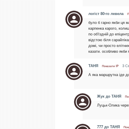
логіст 80-го левела
П
було б гарно якби ця м
карпенка карого, колиш
по об'їздній до епіцен
відстою біля сарайлік
домі, чи просто елітни
казати. особливо якби
ТАНЯ
3 Се
Показати IP
А яка маршрутка іде д
Жук до ТАНЯ
По
Луцьк-Олика чере
777 до ТАНЯ
Пок