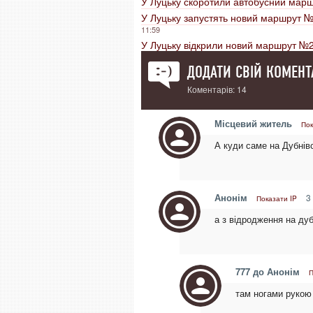
У Луцьку скоротили автобусний мар
У Луцьку запустять новий маршрут №2
11:59
У Луцьку відкрили новий маршрут №2
ДОДАТИ СВІЙ КОМЕНТ
Коментарів: 14
Місцевий житель
Пок
А куди саме на Дубнівс
Анонім
3 
Показати IP
а з відродження на ду
777 до Анонім
П
там ногами рукою