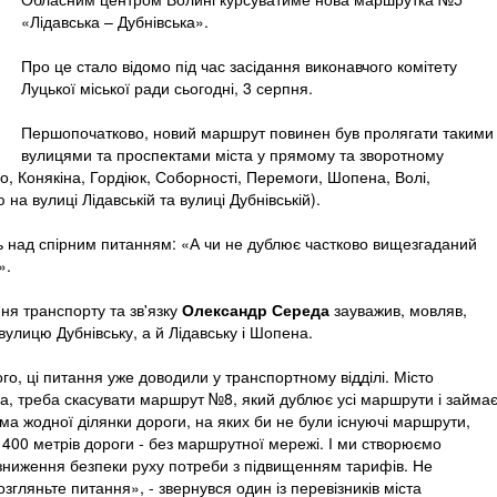
«Лідавська – Дубнівська».
Про це стало відомо під час засідання виконавчого комітету
Луцької міської ради сьогодні, 3 серпня.
Першопочатково, новий маршрут повинен був пролягати такими
вулицями та проспектами міста у прямому та зворотному
о, Конякіна, Гордіюк, Соборності, Перемоги, Шопена, Волі,
 на вулиці Лідавській та вулиці Дубнівській).
 над спірним питанням: «А чи не дублює частково вищезгаданий
».
ня транспорту та зв'язку
Олександр Середа
зауважив, мовляв,
улицю Дубнівську, а й Лідавську і Шопена.
, ці питання уже доводили у транспортному відділі. Місто
, треба скасувати маршрут №8, який дублює усі маршрути і займа
ема жодної ділянки дороги, на яких би не були існуючі маршрути,
і 400 метрів дороги - без маршрутної мережі. І ми створюємо
 зниження безпеки руху потреби з підвищенням тарифів. Не
гляньте питання», - звернувся один із перевізників міста