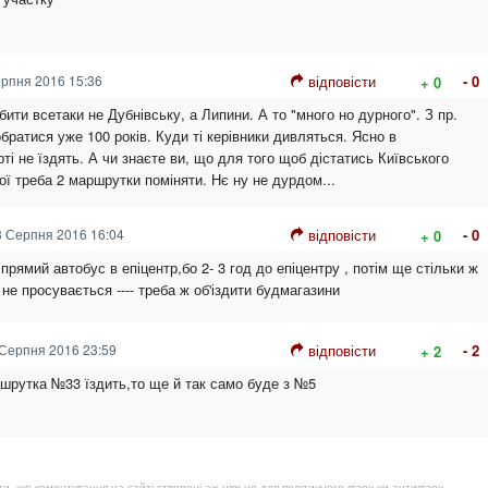
рпня 2016 15:36
відповісти
- 0
+ 0
бити всетаки не Дубнівську, а Липини. А то "много но дурного". З пр.
братися уже 100 років. Куди ті керівники дивляться. Ясно в
і не їздять. А чи знаєте ви, що для того щоб дістатись Київського
ої треба 2 маршрутки поміняти. Нє ну не дурдом...
 Серпня 2016 16:04
відповісти
- 0
+ 0
рямий автобус в епіцентр,бо 2- 3 год до епіцентру , потім ще стільки ж
 не просувається ---- треба ж об'іздити будмагазини
Серпня 2016 23:59
відповісти
- 2
+ 2
шрутка №33 їздить,то ще й так само буде з №5
, що коментування на сайті створені аж ніяк не для політичного піару чи антипіару,