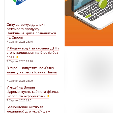
Світу загрожує дефіцит
важливого продукту.
Найбільше криза позначиться
на Європі
7 Серпня 2026 23:46
У Луцьку водій за скоєння ДТП і
втечу залишився на 5 років без
прав
7 Серпня 2026 23:28
В Україні випустять пам’ятну
монету на честь Іоанна Павла
II
7 Серпня 2026 23:09
У ліцеї на Волині
відремонтують кабінети фізики,
біології та інформатики
7 Серпня 2026 22:51
Безкоштовне житло та
медицина: для українців у