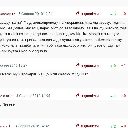
3 Серпня 2016 10:54
відповісти
- 0
+ 3
оказати IP
аршрутка пи****від шляхопроводу на ківерцівській на лідавську, тоді на
ню бавумана, мазепи, через міст до автозаводу, там на дубнівську, тоді
тру, а в ліпінах наліво до божевільного дому №1 ім. мічуріна з місцем
арні. уявляєте, приїхала людина до луцька лікуватися в божевільному
х конопель придбати, а тут тобі така екскурсія містом. сервіс, що там
 маршрутка була обладнана
рпня 2016 13:27
відповісти
- 1
+ 0
о магазину Єврокераміка,що біля салону Міцубіші?
3 Серпня 2016 14:05
відповісти
- 0
+ 1
казати IP
з Липини
3 Серпня 2016 14:32
відповісти
- 0
+ 2
азати IP