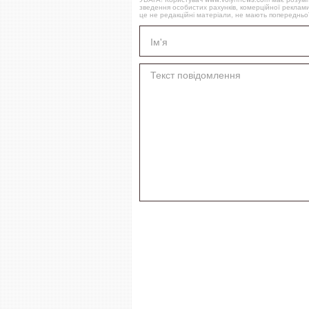
зведення особистих рахунків, комерційної реклами
це не редакційні матеріали, не мають попередньої