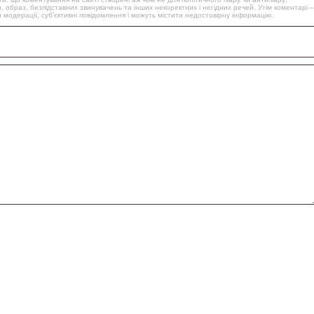
, образ, безпідставних звинувачень та інших некоректних і негідних речей. Утім коментарі –
 модерації, суб’єктивні повідомлення і можуть містити недостовірну інформацію.