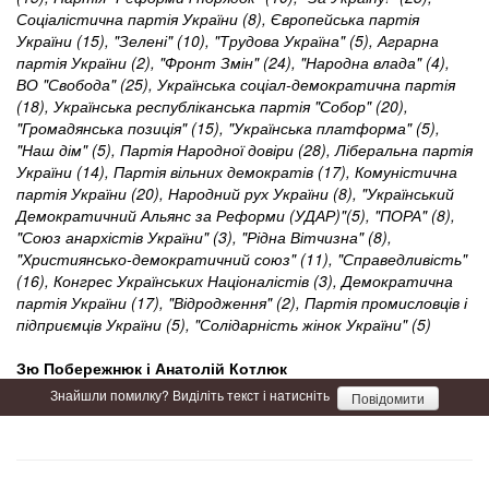
Соціалістична партія України (8), Європейська партія
України (15), "Зелені" (10), "Трудова Україна" (5), Аграрна
партія України (2), "Фронт Змін" (24), "Народна влада" (4),
ВО "Свобода" (25), Українська соціал-демократична партія
(18), Українська республіканська партія "Собор" (20),
"Громадянська позиція" (15), "Українська платформа" (5),
"Наш дім" (5), Партія Народної довіри (28), Ліберальна партія
України (14), Партія вільних демократів (17), Комуністична
партія України (20), Народний рух України (8), "Український
Демократичний Альянс за Реформи (УДАР)"(5), "ПОРА" (8),
"Союз анархістів України" (3), "Рідна Вітчизна" (8),
"Християнсько-демократичний союз" (11), "Справедливість"
(16), Конгрес Українських Націоналістів (3), Демократична
партія України (17), "Відродження" (2), Партія промисловців і
підприємців України (5), "Солідарність жінок України" (5)
Зю Побережнюк і Анатолій Котлюк
Знайшли помилку? Виділіть текст і натисніть
Повідомити