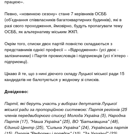
працюю».
Певно, «новинкою сезону» стане 7 керівників ОСББ
(об’єднання співвласників багатоквартирних будинків), які в
разі свого проходження, ймовірно, будуть пропагувати тему
ОСББ, як альтернативу міським ЖКП.
Окрім того, списки двох партій повністю складаються з
представників однієї професії – «Відродження» (усі двоє -
залізничники) і Партія промисловців і підприємців (усі п’ятеро -
підприємці).
Цікаво й те, що з нині діючого складу Луцької міської ради 15
кандидатів не балотуються у жодному зі списків.
Довідково:
Партії, які беруть участь у виборах депутатів Луцької
міської ради за пропорційною системою: Партія регіонів (25
членів передвиборчого списку) Молода Україна (5), Народна
Партія (17), "Наша Україна" (25), ВО "Батьківщина" (48),
Єдиний Центр (25), "Сильна Україна" (24), Українська партія
(15), Партія "Реформи і порядок" (10), "За Україну!" (23),