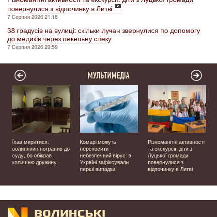
повернулися з відпочинку в Литві
7 Серпня 2026 21:18
38 градусів на вулиці: скільки лучан звернулися по допомогу
до медиків через пекельну спеку
7 Серпня 2026 20:59
МУЛЬТИМЕДІА
Їхав миритися:
Комарі можуть
Різноманітні активності
волинянин потрапив до
переносити
та екскурсії: діти з
суду, бо обікрав
небезпечний вірус: в
Луцької громади
колишню дружину
Україні зафіксували
повернулися з
перші випадки
відпочинку в Литві
у