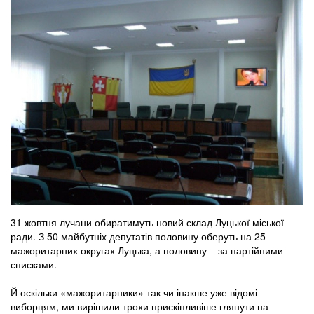
31 жовтня лучани обиратимуть новий склад Луцької міської
ради. З 50 майбутніх депутатів половину оберуть на 25
мажоритарних округах Луцька, а половину – за партійними
списками.
Й оскільки «мажоритарники» так чи інакше уже відомі
виборцям, ми вирішили трохи прискіпливіше глянути на