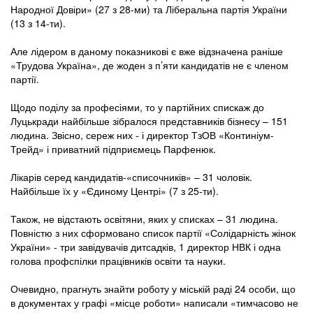
Народної Довіри» (27 з 28-ми) та Ліберальна партія України
(13 з 14-ти).
Але лідером в даному показникові є вже відзначена раніше
«Трудова Україна», де жоден з п’яти кандидатів не є членом
партії.
Щодо поділу за професіями, то у партійних спискаж до
Луцькради найбільше зібралося представників бізнесу – 151
людина. Звісно, сереж них - і директор ТзОВ «Континіум-
Трейд» і приватний підприємець Парфенюк.
Лікарів серед кандидатів-«списочників» – 31 чоловік.
Найбільше їх у «Єдиному Центрі» (7 з 25-ти).
Також, не відстають освітяни, яких у списках – 31 людина.
Повністю з них сформовано список партії «Солідарність жінок
України» - три завідувачів дитсадків, 1 директор НВК і одна
голова профспілки працівників освіти та науки.
Очевидно, прагнуть знайти роботу у міській раді 24 особи, що
в документах у графі «місце роботи» написали «тимчасово не