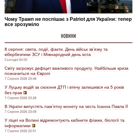
НОВИНИ
8 серпня: свята, події, факти. День військ зв’язку та
кібербезпеки ЗСУ і Міжнародний день кота
Сьогодні 00:00
Світу загрожує дефіцит важливого продукту. Найбільше криза
позначиться на Європі
7 Серпня 2026 23:46
У Луцьку водій за скоєння ДТП і втечу залишився на 5 років
без прав
7 Серпня 2026 23:28
В Україні випустять пам’ятну монету на честь Іоанна Павла II
7 Серпня 2026 23:09
У ліцеї на Волині відремонтують кабінети фізики, біології та
інформатики
7 Серпня 2026 22:51