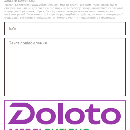
Додати коментар:
УВАГА! Користувач www.volynnews.com має розуміти, що коментування на сайті
створені аж ніяк не для політичного піару чи антипіару, зведення особистих рахунків,
комерційної реклами, образ, безпідставних звинувачень та інших некоректних і
негідних речей. Утім коментарі – це не редакційні матеріали, не мають попередньої
модерації, суб’єктивні повідомлення і можуть містити недостовірну інформацію.