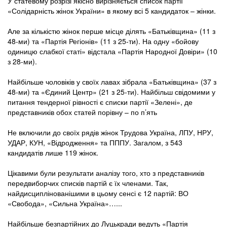
У статевому розрізі якісно вирізняється список партії
«Солідарність жінок України» в якому всі 5 кандидаток – жінки.
Але за кількістю жінок перше місце ділять «Батьківщина» (11 з
48-ми) та «Партія Регіонів» (11 з 25-ти). На одну «бойову
одиницю слабкої статі» відстала «Партія Народної Довіри» (10
з 28-ми).
Найбільше чоловіків у своїх лавах зібрала «Батьківщина» (37 з
48-ми) та «Єдиний Центр» (21 з 25-ти). Найбільш свідомими у
питання тендерної рівності є списки партії «Зелені», де
представників обох статей порівну – по п’ять
Не включили до своїх рядів жінок Трудова Україна, ЛПУ, НРУ,
УДАР, КУН, «Відродження» та ПППУ. Загалом, з 543
кандидатів лише 119 жінок.
Цікавими були результати аналізу того, хто з представників
передвиборчих списків партій є їх членами. Так,
найдисциплінованішими в цьому сенсі є 12 партій: ВО
«Свобода», «Сильна Україна»…...
Найбільше безпартійних до Луцькради ведуть «Партія