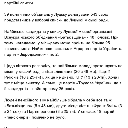
партійні списки.
39 політичних об’єднань у Луцьку делегували 543 своїх
представників у виборчі списки до Луцької міської ради.
Найбільше кандидатів у списку Луцької міської організації
Всеукраїнського об’єднання «Батьківщина» - 48 чоловік. При
тому, нагадаємо, у міськраду може пройти не більше 25
«списочників» Найменше виставили Аграрна партія України та
партія «Відродження» - по 2.
Щодо вікового розподілу, то найбільше молоді претендують на
місця у міській раді в «Батьківщини» (20 з 48-ми), Партії
Регіонів (16 з 25-ти) і, як це не дивно, КПУ (13 з 20-ти). Хоча і
тут є місце винятку. А саме, це партія «Трудова Україна», де з
5 кандидатів – найстаршому 26 років.
Людей пенсійного віку найбільше зібрала у себе все та ж
«Батьківщина» (5 з 48-ми), друге місце ділять «Фронт Змін» (3
з 24-ьох) та Партія регіонів (3 з 25-ти). У списках 19 партій
«пенсіонерів» помічено не було.