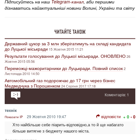
Підписуйтесь на наш
Telegram-канал
, аби першими
дізнаватись найактуальніші новини Волині, України та світу
ЧИТАЙТЕ ТАКОЖ
Державний цукор за 3 млн зберігатимуть на складі кандидата
до Луцької міськради
15 Жовтня 2015 11:21
Результати голосування до Луцької міськради. ОНОВЛЕНО
26
Жовтня 2015 05:56
Переможці-мажоритарники до Луцькради. Повний список
2
Листопада 2010 14:50
Автомобільний газ подорожчає до 17 грн через бізнес
Медведчука з Порошенком
24 Серпня 2017 17:18
Коментарів: 1
технік
відповісти
29 Жовтня 2010 19:47
+ 0
- 0
Показати IP
Хто найбільше себе піарить-відповідно,а то й ще набагато
більше витягне з бюджету нашого міста.