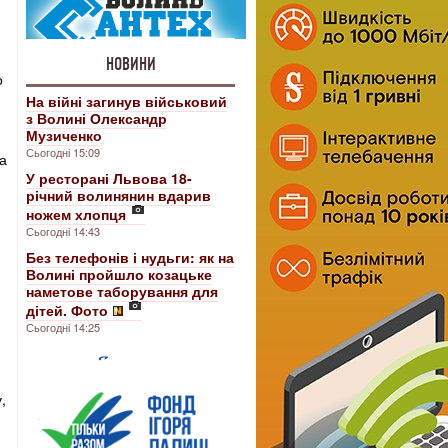
НОВИНИ
о
На війні загинув військовий
з Волині Олександр
Музиченко
Сьогодні 15:09
та
У ресторані Львова 18-
річний волинянин вдарив
ножем хлопця
Сьогодні 14:43
Без телефонів і нудьги: як на
Волині пройшло козацьке
наметове таборування для
дітей. Фото
Сьогодні 14:25
,