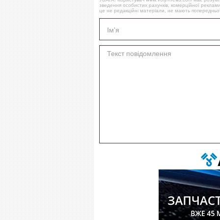
зведення особистих рахунків, комерційної реклами
це не редакційні матеріали, не мають попередньої