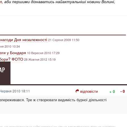
л
, аби першими дізнаватись найактуальніші новини Волині,
 нагоди Дня незалежності
21 Серпня 2009 11:50
ня 2010 10:34
оги у Бондаря
10 Вересня 2010 17:29
вибори? ФОТО
28 Жовтня 2012 15:19
АР
Червня 2010 18:11
відповісти
- 0
+ 0
озпереживався. Тре ж створювати видимість бурної діяльності
, що коментування на сайті створені аж ніяк не для політичного піару чи антипіару,