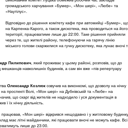
громадського харчування «Бумер», «Мон шері», «Любе» та
«Наутілус».
Відповідно до рішення комітету кафе при автомийці «Бумер», щ
на Карпенка-Карого, а також дискотека, яка проводиться на його
території, працюватиме лише до 22:00. Таке рішення прийняли
через те, що жителі району, телефонуючи на гарячу лінію
міського голови скаржилися на гучну дискотеку, яка лунає вночі 
ндр Пилипович
, який проживає у цьому районі, розповів, що до
д мешканців навколишніх будинків, а сам він вже «пів репертуару
цтва
Олександр Козлюк
озвучив на виконкомі, що дозволу на нічну
 на проспекті Волі, «Мон шері» на Дубнівській та «Любе» на
начив, що скарг від жителів не надходило і уся документація в
в ї їх нічну діяльність.
е працював, «Мон шері» відкрився нещодавно і у житловому будинку
лад має літні майданчики, які працювати вночі не можуть кафе. Всі
юватимуть лише до 23:00.