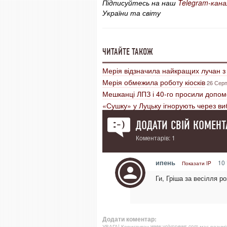
Підписуйтесь на наш
Telegram-кана
України та світу
ЧИТАЙТЕ ТАКОЖ
Мерія відзначила найкращих лучан з
Мерія обмежила роботу кіосків
26 Серп
Мешканці ЛПЗ і 40-го просили допом
«Сушку» у Луцьку ігнорують через 
ДОДАТИ СВІЙ КОМЕНТ
Коментарів: 1
ипень
10 
Показати IP
Ги, Гріша за весілля р
Додати коментар:
УВАГА! Користувач www.volynnews.com має розуміти