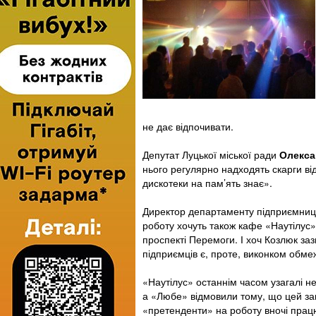
не дає відпочивати.
Депутат Луцької міської ради
Олекса
нього регулярно надходять скарги ві
дискотеки на пам’ять знає».
Директор департаменту підприємни
роботу хочуть також кафе «Наутілус»
проспекті Перемоги. І хоч Козлюк заз
підприємців є, проте, виконком обмежи
«Наутілус» останнім часом узагалі н
а «Любе» відмовили тому, що цей зак
«претенденти» на роботу вночі прац