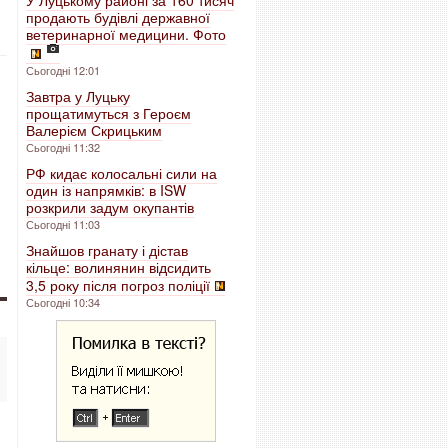
У Луцькому районі за 160 тисяч
продають будівлі державної
ветеринарної медицини. Фото
Сьогодні 12:01
Завтра у Луцьку
прощатимуться з Героєм
Валерієм Скрицьким
Сьогодні 11:32
РФ кидає колосальні сили на
один із напрямків: в ISW
розкрили задум окупантів
Сьогодні 11:03
Знайшов гранату і дістав
кільце: волинянин відсидить
3,5 року після погроз поліції
Сьогодні 10:34