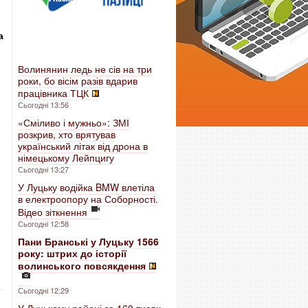
а
Волинянин ледь не сів на три
роки, бо вісім разів вдарив
працівника ТЦК
Сьогодні 13:56
«Сміливо і мужньо»: ЗМІ
розкрив, хто врятував
український літак від дрона в
німецькому Лейпцигу
Сьогодні 13:27
У Луцьку водійка BMW влетіла
в електроопору на Соборності.
Відео зіткнення
Сьогодні 12:58
Пани Бранські у Луцьку 1566
року: штрих до історії
волинського повсякдення
Сьогодні 12:29