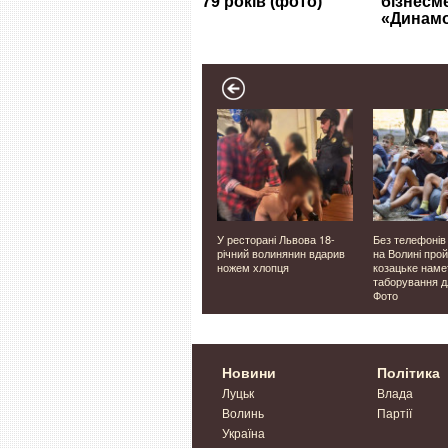
аді в
Ховалась під землею
У ресторані Львова 18-
Без телефонів 
овели
понад 1600 років: в
річний волинянин вдарив
на Волині про
б'я
Британії знайшли
ножем хлопця
козацьке наме
унікальну римську віллу
таборування дл
Фото
Новини
Політика
Луцьк
Влада
Волинь
Партії
Україна