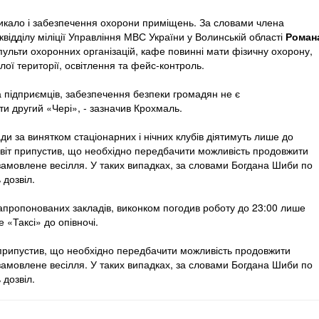
икало і забезпечення охорони приміщень. За словами члена
відділу міліції Управління МВС України у Волинській області
Роман
пульти охоронних організацій, кафе повинні мати фізичну охорону,
ої території, освітлення та фейс-контроль.
 підприємців, забезпечення безпеки громадян не є
 другий «Чері», - зазначив Крохмаль.
лади за винятком стаціонарних і нічних клубів діятимуть лише до
овіт припустив, що необхідно передбачити можливість продовжити
замовлене весілля. У таких випадках, за словами Богдана Шиби по
 дозвіл.
апропонованих закладів, виконком погодив роботу до 23:00 лише
«Таксі» до опівночі.
рипустив, що необхідно передбачити можливість продовжити
замовлене весілля. У таких випадках, за словами Богдана Шиби по
 дозвіл.