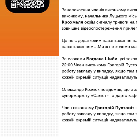
Занепокоєння членів виконкому викл
виконкому, начальника Луцького міськ
Крохмаля
окрім сигналу тривоги на 
зовнішнє відеоспостереження прилегл
Це не є додатковим навантаження на
навантаженням…Ми ж не хочемо мати
За словами
Богдана Шиби
, усі зак
22:00.Член виконкому Григорій Пуст
роботу закладу у випадку, якщо там 
кожній окремій ситуації надаватимуть
Олександр Козлюк повідомив, що з з
супермаркету «Салют» та дартс-кафе 
Член виконкому
Григорій Пустовіт
п
роботу закладу у випадку, якщо там 
кожній окремій ситуації надаватимуть