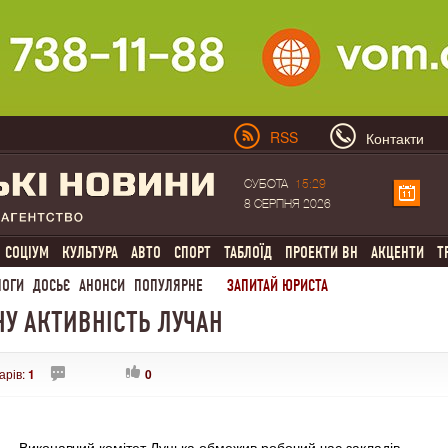
RSS
Контакти
СУБОТА
15:29
8 СЕРПНЯ 2026
СОЦІУМ
КУЛЬТУРА
АВТО
СПОРТ
ТАБЛОЇД
ПРОЕКТИ ВН
АКЦЕНТИ
Т
ЛОГИ
ДОСЬЄ
АНОНСИ
ПОПУЛЯРНЕ
ЗАПИТАЙ ЮРИСТА
У АКТИВНІСТЬ ЛУЧАН
арів:
1
0
Виконавчий комітет Луцька обмежив робочий час закладів