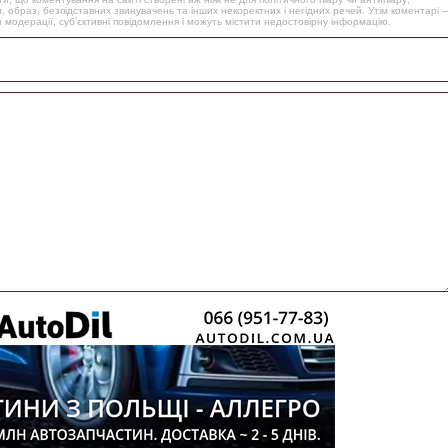
, образ, безпідставних звинувачень та інших некоректних і негідних речей. Утім коментарі –
 модерації, суб’єктивні повідомлення і можуть містити недостовірну інформацію.