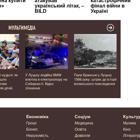
МУЛЬТИМЕДІА
і нудьги: як
У Луцьку водійка BMW
Пани Бранські у Луцьку
У Луцькому
йшло
влетіла в електроопору на
1566 року: штрих до історії
тисяч прод
тове
Соборності. Відео
волинського повсякдення
державної
я дітей.
зіткнення
медицини.
Економіка
Соціум
Культу
Гроші
Медицина
Музика
Бізнес
Освіта
Кіно
Нерухомість
Довкілля
Літерату