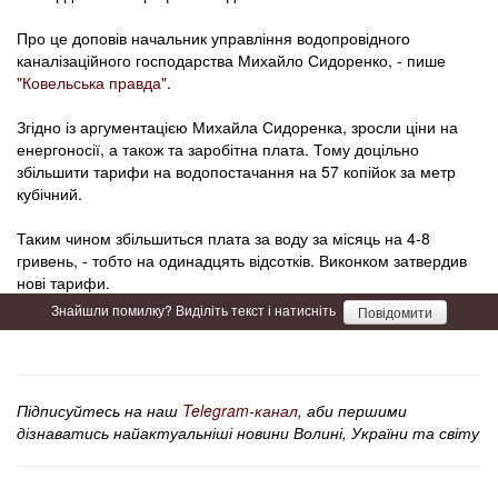
Про це доповів начальник управління водопровідного
каналізаційного господарства Михайло Сидоренко, - пише
"Ковельська правда"
.
Згідно із аргументацією Михайла Сидоренка, зросли ціни на
енергоносії, а також та заробітна плата. Тому доцільно
збільшити тарифи на водопостачання на 57 копійок за метр
кубічний.
Таким чином збільшиться плата за воду за місяць на 4-8
гривень, - тобто на одинадцять відсотків. Виконком затвердив
нові тарифи.
Знайшли помилку? Виділіть текст і натисніть
Повідомити
Підписуйтесь на наш
Telegram-канал
, аби першими
дізнаватись найактуальніші новини Волині, України та світу