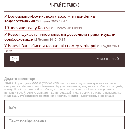
ЧИТАЙТЕ ТАКОЖ
У Володимирі-Волинському зростуть тарифи на
водопостачання
22 Грудня 2019 18:47
10-тисячне віче у Ковелі
20 Лютого 2014 09:19
У Ковелі шукають чиновників, які дозволили приватизувати
бомбосховище
12 Червня 2015 15:15
У Ковелі Audi збила чоловіка, він помер у лікарні
20 Грудня 2021
10:46
Коментарів: 0
Додати коментар:
УВАГА! Користувач www.volynnews.com має розуміти, що коментування на сайті
створені аж ніяк не для політичного піару чи антипіару, зведення особистих рахунків,
комерційної реклами, образ, безпідставних звинувачень та інших некоректних і
негідних речей. Утім коментарі – це не редакційні матеріали, не мають попередньої
модерації, суб’єктивні повідомлення і можуть містити недостовірну інформацію.