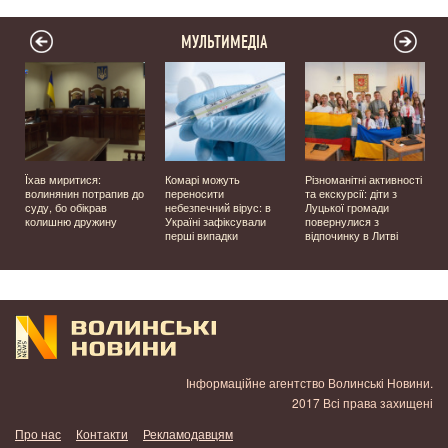
МУЛЬТИМЕДІА
Їхав миритися:
Комарі можуть
Різноманітні активності
волинянин потрапив до
переносити
та екскурсії: діти з
суду, бо обікрав
небезпечний вірус: в
Луцької громади
колишню дружину
Україні зафіксували
повернулися з
перші випадки
відпочинку в Литві
у
Інформаційне агентство Волинські Новини.
2017 Всі права захищені
Про нас
Контакти
Рекламодавцям