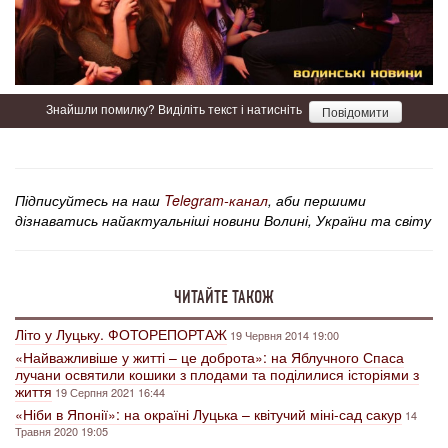
Знайшли помилку? Виділіть текст і натисніть
Повідомити
Підписуйтесь на наш
Telegram-канал
, аби першими
дізнаватись найактуальніші новини Волині, України та світу
ЧИТАЙТЕ ТАКОЖ
Літо у Луцьку. ФОТОРЕПОРТАЖ
19 Червня 2014 19:00
«Найважливіше у житті – це доброта»: на Яблучного Спаса
лучани освятили кошики з плодами та поділилися історіями з
життя
19 Серпня 2021 16:44
«Ніби в Японії»: на окраїні Луцька – квітучий міні-сад сакур
14
Травня 2020 19:05