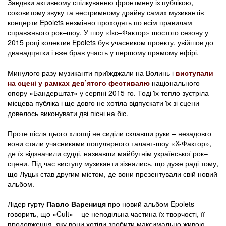
Завдяки активному спілкуванню фронтмену із публікою,
соковитому звуку та нестримному драйву самих музикантів
концерти Epolets незмінно проходять по всім правилам
справжнього рок–шоу. У шоу «Ікс–Фактор» шостого сезону у
2015 році колектив Epolets був учасником проекту, увійшов до
дванадцятки і вже брав участь у першому прямому ефірі.
Минулого разу музиканти приїжджали на Волинь і
виступали
на сцені у рамках дев’ятого фестивалю
національного
опору «Бандерштат» у серпні 2015-го. Тоді їх тепло зустріла
місцева публіка і ще довго не хотіла відпускати їх зі сцени –
довелось виконувати дві пісні на біс.
Проте після цього хлопці не сиділи склавши руки – незадовго
вони стали учасниками популярного талант-шоу «X-Фактор»,
де їх відзначили судді, назвавши майбутнім української рок–
сцени. Під час виступу музиканти зізнались, що дуже раді тому,
що Луцьк став другим містом, де вони презентували свій новий
альбом.
Лідер гурту
Павло Варениця
про новий альбом Epolets
говорить, що «Cult» – це неподільна частина їх творчості, її
продовження, яку вони хотіли зробити максимально живою.