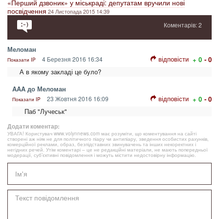
«Перший дзвоник» у міськраді: депутатам вручили нові
посвідчення
24 Листопада 2015 14:39
Коментарів: 2
Меломан
відповісти
4 Березня 2016 16:34
+ 0
- 0
Показати IP
А в якому закладі це було?
AAA до Меломан
відповісти
23 Жовтня 2016 16:09
+ 0
- 0
Показати IP
Паб "Лучеськ"
Додати коментар:
УВАГА! Користувач www.volynnews.com має розуміти, що коментування на сайті
створені аж ніяк не для політичного піару чи антипіару, зведення особистих рахунків,
комерційної реклами, образ, безпідставних звинувачень та інших некоректних і
негідних речей. Утім коментарі – це не редакційні матеріали, не мають попередньої
модерації, суб’єктивні повідомлення і можуть містити недостовірну інформацію.