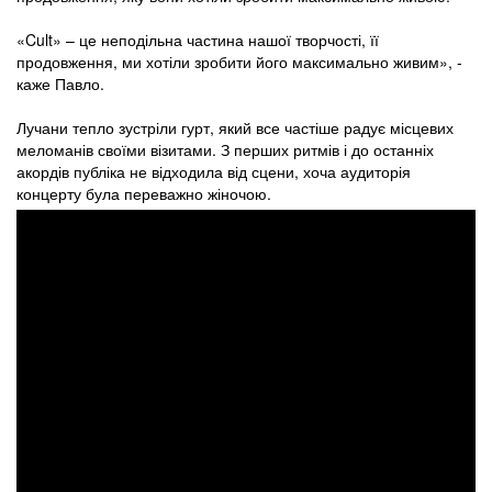
«Cult» – це неподільна частина нашої творчості, її
продовження, ми хотіли зробити його максимально живим», -
каже Павло.
Лучани тепло зустріли гурт, який все частіше радує місцевих
меломанів своїми візитами. З перших ритмів і до останніх
акордів публіка не відходила від сцени, хоча аудиторія
концерту була переважно жіночою.