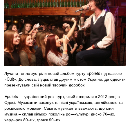
Лучани тепло зустріли новий альбом гурту Epolets під назвою
«Cult». До слова, Луцьк став другим містом України, де одесити
презентували свій новий творчий доробок.
Epolets — український рок–гурт, який створили в 2012 році в
Одесі. Музиканти виконують пісні українською, англійською та
російською мовами. Самі ж музиканти вважають, що їхня
музика – сплав кількох поколінь рок–культур: диско 70–их,
хард–рок 80–их, гранж 90–их.