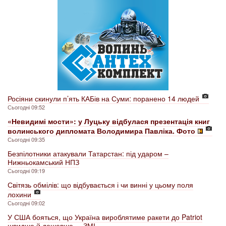
Росіяни скинули п’ять КАБів на Суми: поранено 14 людей
Сьогодні 09:52
«Невидимі мости»: у Луцьку відбулася презентація книг
волинського дипломата Володимира Павліка. Фото
Сьогодні 09:35
Безпілотники атакували Татарстан: під ударом –
Нижньокамський НПЗ
Сьогодні 09:19
Світязь обмілів: що відбувається і чи винні у цьому поля
лохини
Сьогодні 09:02
У США бояться, що Україна вироблятиме ракети до Patriot
швидше й дешевше, – ЗМІ