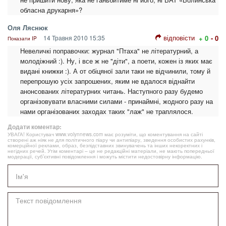
обласна друкарня»?
Оля Ляснюк
відповісти
14 Травня 2010 15:35
+ 0
- 0
Показати IP
Невеличкі поправочки: журнал "Птаха" не літературний, а
молодіжний :). Ну, і все ж не "діти", а поети, кожен із яких має
видані книжки :). А от обіцяної зали таки не відчинили, тому й
перепрошую усіх запрошених, яким не вдалося віднайти
анонсованих літературних читань. Наступного разу будемо
організовувати власними силами - принаймні, жодного разу на
нами організованих заходах таких "лаж" не траплялося.
Додати коментар:
УВАГА! Користувач www.volynnews.com має розуміти, що коментування на сайті
створені аж ніяк не для політичного піару чи антипіару, зведення особистих рахунків,
комерційної реклами, образ, безпідставних звинувачень та інших некоректних і
негідних речей. Утім коментарі – це не редакційні матеріали, не мають попередньої
модерації, суб’єктивні повідомлення і можуть містити недостовірну інформацію.