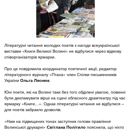
Літературні читання молодих поетів з нагоди всеукраїнської
виставки «Книги Великої Волині» не відбулися через відмову
співорганізаторів ярмарки.
Про це повідомила координатор поетичної акції, редактор
літературного журналу «Птаха» член Спілки письменників
України
Ольга Ляснюк
.
Юні поети, які на Волині таки без того обділені увагою, повинні
були декламувати вірші на сцені обласного драмтеатру під час
ярмарку «Книги…». Однак літературні читання не відбулися –
для поетів забракло дозволів.
«Нам на підвищених тонах заступник голови правління
Волинської друкарні»
Світлана Політило
пояснила, що ніхто