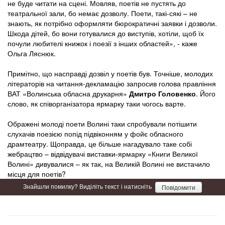
не буде читати на сцені. Мовляв, поетів не пустять до
театральної зали, бо немає дозволу. Поети, такі-сякі – не
знають, як потрібно оформляти бюрократичні заявки і дозволи.
Шкода дітей, бо вони готувалися до виступів, хотіли, щоб їх
почули любителі книжок і поезії з інших областей», - каже
Ольга Ляснюк.
Примітно, що насправді дозвіл у поетів був. Точніше, молодих
літераторів на читання-декламацію запросив голова правління
ВАТ «Волинська обласна друкарня»
Дмитро Головенко
. Його
слово, як співорганізатора ярмарку таки чогось варте.
Ображені молоді поети Волині таки спробували потішити
слухачів поезією попід підвіконням у фойє обласного
драмтеатру. Щоправда, це більше нагадувало таке собі
жебрацтво – відвідувачі виставки-ярмарку «Книги Великої
Волині» дивувалися – як так, на Великій Волині не вистачило
місця для поетів?
Знайшли помилку? Виділіть текст і натисніть
Повідомити