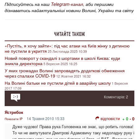
Підписуйтесь на наш
Telegram-канал
, аби першими
дізнаватись найактуальніші новини Волині, України та світу
ЧИТАЙТЕ ТАКОЖ
«Пустіть, я хочу зайти»: під час атаки на Київ жінку з дитиною
не пустили в укриття
25 Листопада 2025 10:39
Новий поворот у скандалі з шортами в школі Києва: куди
зникла директорка
5 Вересня 2025 16:25
У яких громадах Волині запровадять додаткові обмеження
через спалахи COVID-19
12 Жовтня 2021 16:32
На Волині батьки не пустили дітей в аварійну школу
1 Вересня
2017 17:09
Коментарів: 2
Ястребок
відповісти
14 Травня 2010 15:33
+ 0
- 0
Показати IP
Дуже чудово! Права рука Головенка не знає, що робить голова!
То чи не ампутувати Дмитрові Адамовичу таку недоладну руку і
не пришити нову, яка не ганьбитиме ні його, ні ВАТ «Волинська