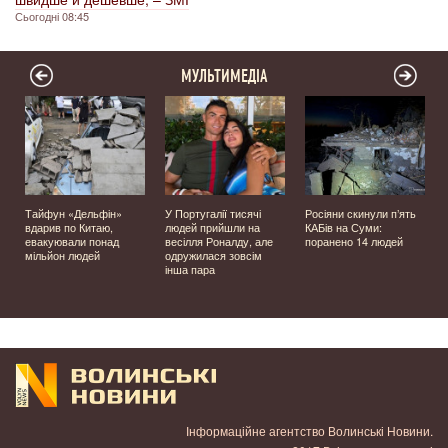
Сьогодні 08:45
МУЛЬТИМЕДІА
Тайфун «Дельфін»
У Португалії тисячі
Росіяни скинули п’ять
у
вдарив по Китаю,
людей прийшли на
КАБів на Суми:
евакуювали понад
весілля Роналду, але
поранено 14 людей
мільйон людей
одружилася зовсім
інша пара
Інформаційне агентство Волинські Новини.