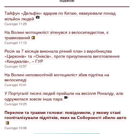
НОВИНИ
Тайфун «Дельфін» вдарив по Китаю, евакуювали понад
мільйон людей
Сьогодні 11:29
На Волині мотоцикліст зіткнувся з велосипедистом, є
травмований
Сьогодні 11:13
Росія за 7 місяців виконала річний план з виробництва
«Цирконів» та «Оніксів», проте призупинила виготовлення
«Кинджалів», – ГУР
Сьогодні 10:57
На Волині неповнолітній мотоцикліст збив підлітка на
велосипеді
Сьогодні 10:41
У Португалії тисячі людей прийшли на весілля Роналду, але
одружилася зовсім інша пара
Сьогодні 10:25
Перелом та травми голови: повідомили, у якому стані
госпіталізували підлітків, яких на Соборності збило авто
Сьогодні 10:08