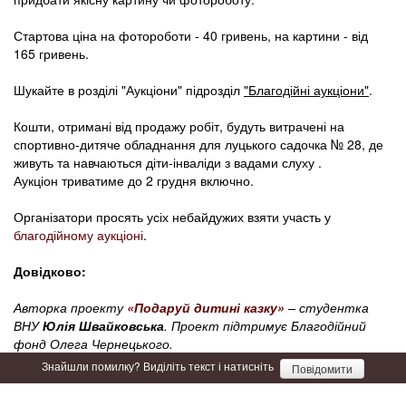
Стартова ціна на фотороботи - 40 гривень, на картини - від
165 гривень.
Шукайте в розділі "Аукціони" підрозділ
"Благодійні аукціони"
.
Кошти, отримані від продажу робіт, будуть витрачені на
спортивно-дитяче обладнання для луцького садочка № 28, де
живуть та навчаються діти-інваліди з вадами слуху .
Аукціон триватиме до 2 грудня включно.
Організатори просять усіх небайдужих взяти участь у
благодійному аукціоні
.
Довідково:
Авторка проекту
«Подаруй дитині казку»
– студентка
ВНУ
Юлія Швайковська
. Проект підтримує Благодійний
фонд Олега Чернецького.
Знайшли помилку? Виділіть текст і натисніть
Повідомити