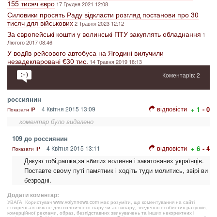
155 тисяч євро
17 Грудня 2021 12:08
Силовики просять Раду відкласти розгляд постанови про 30
тисяч для військових
2 Травня 2023 12:12
За європейські кошти у волинські ПТУ закуплять обладнання
1
Лютого 2017 08:46
У водіїв рейсового автобуса на Ягодині вилучили
незадекларовані €30 тис.
14 Травня 2019 18:13
Коментарів: 2
россиянин
відповісти
4 Квітня 2015 13:09
+ 1
- 0
Показати IP
коментар було видалено
109 до россиянин
відповісти
4 Квітня 2015 13:11
+ 6
- 4
Показати IP
Дякую тобі,рашка,за вбитих волинян і закатованих українців.
Поставте свому путі памятник і ходіть туди молитись, звірі ви
безродні.
Додати коментар:
УВАГА! Користувач www.volynnews.com має розуміти, що коментування на сайті
створені аж ніяк не для політичного піару чи антипіару, зведення особистих рахунків,
комерційної реклами, образ, безпідставних звинувачень та інших некоректних і