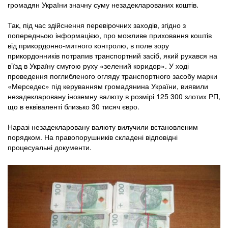
громадян України значну суму незадекларованих коштів.
Так, під час здійснення перевірочних заходів, згідно з
попередньою інформацією, про можливе приховання коштів
від прикордонно-митного контролю, в поле зору
прикордонників потрапив транспортний засіб, який рухався на
в’їзд в Україну смугою руху «зелений коридор». У ході
проведення поглибленого огляду транспортного засобу марки
«Мерседес» під керуванням громадянина України, виявили
незадекларовану іноземну валюту в розмірі 125 300 злотих РП,
що в еквіваленті близько 30 тисяч євро.
Наразі незадекларовану валюту вилучили встановленим
порядком. На правопорушників складені відповідні
процесуальні документи.