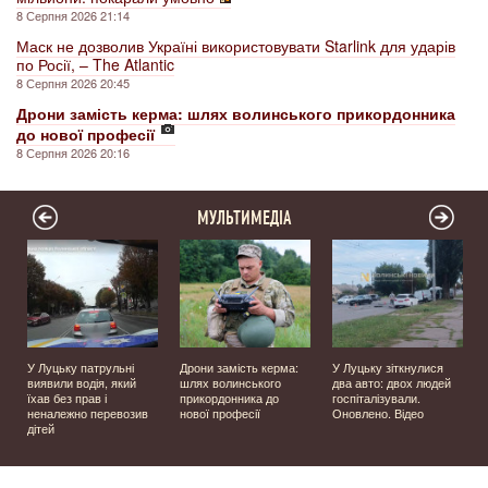
8 Серпня 2026 21:14
Маск не дозволив Україні використовувати Starlink для ударів
по Росії, – The Atlantic
8 Серпня 2026 20:45
Дрони замість керма: шлях волинського прикордонника
до нової професії
8 Серпня 2026 20:16
МУЛЬТИМЕДІА
У Луцьку патрульні
Дрони замість керма:
У Луцьку зіткнулися
виявили водія, який
шлях волинського
два авто: двох людей
їхав без прав і
прикордонника до
госпіталізували.
неналежно перевозив
нової професії
Оновлено. Відео
дітей