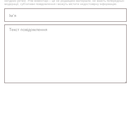
негідних речей. Утім коментарі – це не редакційні матеріали, не мають попередньої
модерації, суб’єктивні повідомлення і можуть містити недостовірну інформацію.