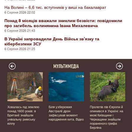
На Волині – 6,6 тис. вступників у виші на бакалаврат
6 Серпня 2026 22:02
Понад 8 місяців вважали зниклим безвісти: повідомили
про загибель волинянина Івана Михалевича
6 Серпня 2026 21:43
В Україні запровадили День Військ зв'язку та
кібербезпеки ЗСУ
6 Серпня 2026 21:25
МУЛЬТИМЕДІА
Ховалась під землею
Біля узбережжя
Пролетів пів Європи й
о
понад 1600 років: в
Австралії дрон
опинився в Україні: на
Британії знайшли
зафіксував момент
межі Київщини і
унікальну римську
народження кита. Відео
Черкащини знайшли
віллу
пораненого грифа
Берліна