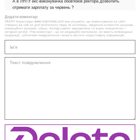
А в ЛНТУ екс-виконувачка обов'язків ректора дозволить
отримати зарплату за червень ?
Додати коментар:
УВАГА! Користувач www.volynnews.com має розуміти, що коментування на сайті
створені аж ніяк не для політичного піару чи антипіару, зведення особистих рахунків,
комерційної реклами, образ, безпідставних звинувачень та інших некоректних і
негідних речей. Утім коментарі – це не редакційні матеріали, не мають попередньої
модерації, суб’єктивні повідомлення і можуть містити недостовірну інформацію.