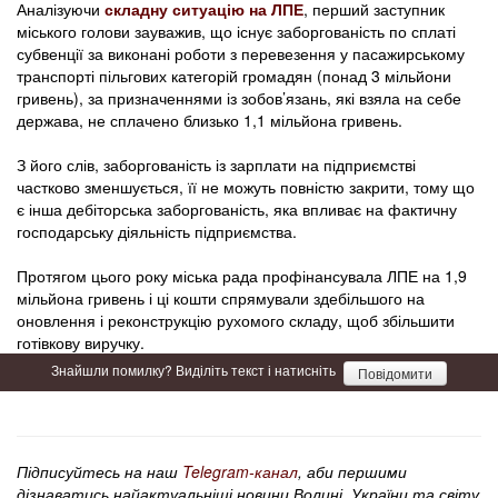
Аналізуючи
складну ситуацію на ЛПЕ
, перший заступник
міського голови зауважив, що існує заборгованість по сплаті
субвенції за виконані роботи з перевезення у пасажирському
транспорті пільгових категорій громадян (понад 3 мільйони
гривень), за призначеннями із зобов’язань, які взяла на себе
держава, не сплачено близько 1,1 мільйона гривень.
З його слів, заборгованість із зарплати на підприємстві
частково зменшується, її не можуть повністю закрити, тому що
є інша дебіторська заборгованість, яка впливає на фактичну
господарську діяльність підприємства.
Протягом цього року міська рада профінансувала ЛПЕ на 1,9
мільйона гривень і ці кошти спрямували здебільшого на
оновлення і реконструкцію рухомого складу, щоб збільшити
готівкову виручку.
Знайшли помилку? Виділіть текст і натисніть
Повідомити
Підписуйтесь на наш
Telegram-канал
, аби першими
дізнаватись найактуальніші новини Волині, України та світу