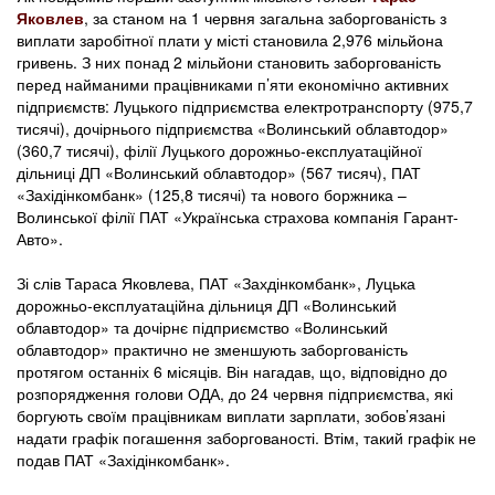
Яковлев
, за станом на 1 червня загальна заборгованість з
виплати заробітної плати у місті становила 2,976 мільйона
гривень. З них понад 2 мільйони становить заборгованість
перед найманими працівниками п’яти економічно активних
підприємств: Луцького підприємства електротранспорту (975,7
тисячі), дочірнього підприємства «Волинський облавтодор»
(360,7 тисячі), філії Луцького дорожньо-експлуатаційної
дільниці ДП «Волинський облавтодор» (567 тисяч), ПАТ
«Західінкомбанк» (125,8 тисячі) та нового боржника –
Волинської філії ПАТ «Українська страхова компанія Гарант-
Авто».
Зі слів Тараса Яковлева, ПАТ «Захдінкомбанк», Луцька
дорожньо-експлуатаційна дільниця ДП «Волинський
облавтодор» та дочірнє підприємство «Волинський
облавтодор» практично не зменшують заборгованість
протягом останніх 6 місяців. Він нагадав, що, відповідно до
розпорядження голови ОДА, до 24 червня підприємства, які
боргують своїм працівникам виплати зарплати, зобов’язані
надати графік погашення заборгованості. Втім, такий графік не
подав ПАТ «Західінкомбанк».