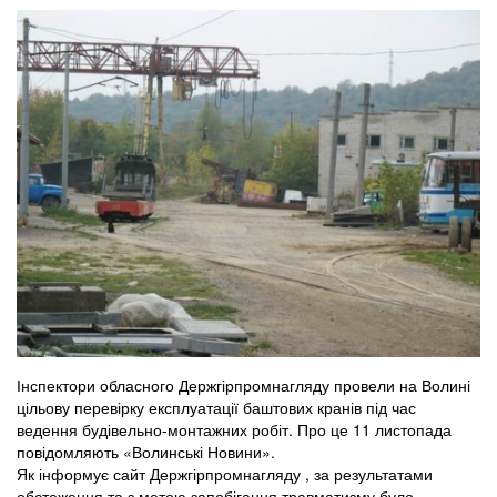
Інспектори обласного Держгірпромнагляду провели на Волині
цільову перевірку експлуатації баштових кранів під час
ведення будівельно-монтажних робіт. Про це 11 листопада
повідомляють «Волинські Новини».
Як інформує сайт Держгірпромнагляду , за результатами
обстеження та з метою запобігання травматизму було