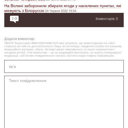
На Волині заборонили збирати ягоди у населених пунктах, які
межують з Білоруссю
24 Червня 2022 19:04
Коментарів: 0
Додати коментар:
УВАГА! Користувач www.volynnews.com має розуміти, що коментування на сайті
створені аж ніяк не для політичного піару чи антипіару, зведення особистих рахунків,
комерційної реклами, образ, безпідставних звинувачень та інших некоректних і
негідних речей. Утім коментарі – це не редакційні матеріали, не мають попередньої
модерації, суб’єктивні повідомлення і можуть містити недостовірну інформацію.