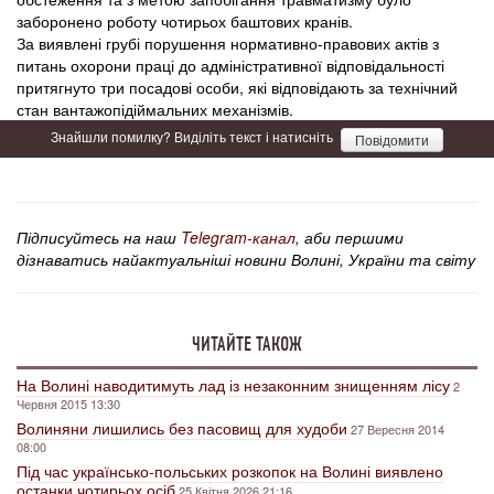
заборонено роботу чотирьох баштових кранів.
За виявлені грубі порушення нормативно-правових актів з
питань охорони праці до адміністративної відповідальності
притягнуто три посадові особи, які відповідають за технічний
стан вантажопідіймальних механізмів.
Знайшли помилку? Виділіть текст і натисніть
Повідомити
Підписуйтесь на наш
Telegram-канал
, аби першими
дізнаватись найактуальніші новини Волині, України та світу
ЧИТАЙТЕ ТАКОЖ
На Волині наводитимуть лад із незаконним знищенням лісу
2
Червня 2015 13:30
Волиняни лишились без пасовищ для худоби
27 Вересня 2014
08:00
Під час українсько-польських розкопок на Волині виявлено
останки чотирьох осіб
25 Квітня 2026 21:16