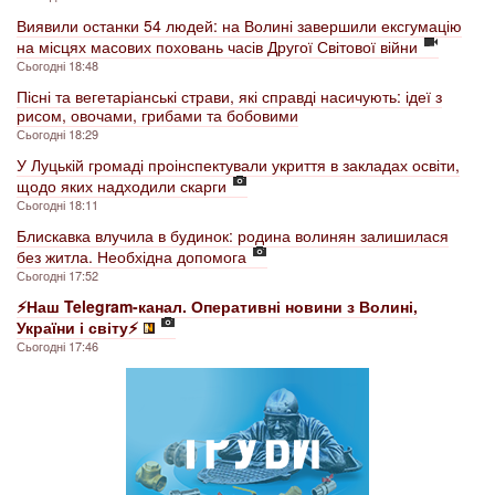
Виявили останки 54 людей: на Волині завершили ексгумацію
на місцях масових поховань часів Другої Світової війни
Сьогодні 18:48
Пісні та вегетаріанські страви, які справді насичують: ідеї з
рисом, овочами, грибами та бобовими
Сьогодні 18:29
У Луцькій громаді проінспектували укриття в закладах освіти,
щодо яких надходили скарги
Сьогодні 18:11
Блискавка влучила в будинок: родина волинян залишилася
без житла. Необхідна допомога
Сьогодні 17:52
⚡️Наш Telegram-канал. Оперативні новини з Волині,
України і світу⚡️
Сьогодні 17:46