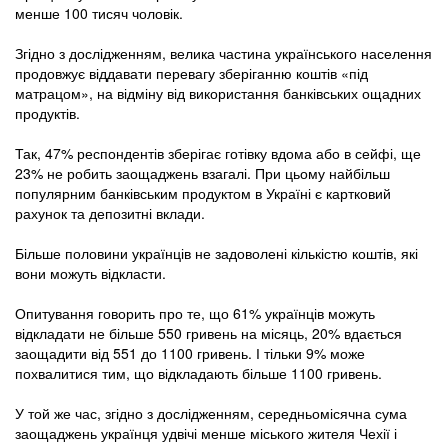
менше 100 тисяч чоловік.
Згідно з дослідженням, велика частина українського населення
продовжує віддавати перевагу зберіганню коштів «під
матрацом», на відміну від використання банківських ощадних
продуктів.
Так, 47% респондентів зберігає готівку вдома або в сейфі, ще
23% не робить заощаджень взагалі. При цьому найбільш
популярним банківським продуктом в Україні є картковий
рахунок та депозитні вклади.
Більше половини українців не задоволені кількістю коштів, які
вони можуть відкласти.
Опитування говорить про те, що 61% українців можуть
відкладати не більше 550 гривень на місяць, 20% вдається
заощадити від 551 до 1100 гривень. І тільки 9% може
похвалитися тим, що відкладають більше 1100 гривень.
У той же час, згідно з дослідженням, середньомісячна сума
заощаджень українця удвічі менше міського жителя Чехії і