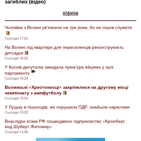
НОВИНИ
Чоловіка з Волині ув'язнили на три роки, бо не пішов служити
Сьогодні 17:20
На Волині під квартири для переселенців реконструюють
дитсадок
Сьогодні 16:52
У Косові депутатка закидала прем’єра яйцями у залі
парламенту
Сьогодні 16:23
Волинські «Хрестоносці» закріпилися на другому місці
чемпіонату з ампфутболу
Сьогодні 15:54
У Луцьку в пішоходів, які порушили ПДР, знайшли наркотики
Сьогодні 15:25
Внаслідок атаки РФ пошкоджено підприємство «Кромберг
енд Шуберт Житомир»
Сьогодні 14:56