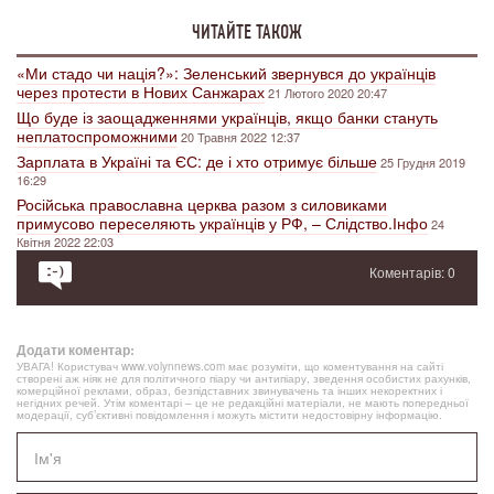
ЧИТАЙТЕ ТАКОЖ
«Ми стадо чи нація?»: Зеленський звернувся до українців
через протести в Нових Санжарах
21 Лютого 2020 20:47
Що буде із заощадженнями українців, якщо банки стануть
неплатоспроможними
20 Травня 2022 12:37
Зарплата в Україні та ЄС: де і хто отримує більше
25 Грудня 2019
16:29
Російська православна церква разом з силовиками
примусово переселяють українців у РФ, – Слідство.Інфо
24
Квітня 2022 22:03
Коментарів: 0
Додати коментар:
УВАГА! Користувач www.volynnews.com має розуміти, що коментування на сайті
створені аж ніяк не для політичного піару чи антипіару, зведення особистих рахунків,
комерційної реклами, образ, безпідставних звинувачень та інших некоректних і
негідних речей. Утім коментарі – це не редакційні матеріали, не мають попередньої
модерації, суб’єктивні повідомлення і можуть містити недостовірну інформацію.