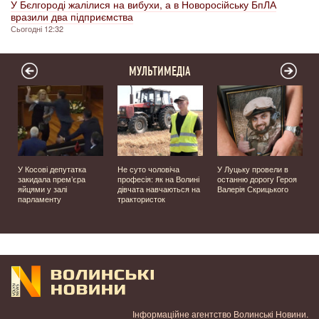
У Бєлгороді жалілися на вибухи, а в Новоросійську БпЛА
вразили два підприємства
Сьогодні 12:32
МУЛЬТИМЕДІА
У Косові депутатка
Не суто чоловіча
У Луцьку провели в
закидала прем’єра
професія: як на Волині
останню дорогу Героя
яйцями у залі
дівчата навчаються на
Валерія Скрицького
парламенту
трактористок
Інформаційне агентство Волинські Новини.