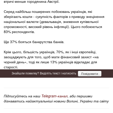
втричі менше городянина Австрії.
Серед найбільш поширених побоювань українців, які
зберігають кошти - сукупність факторів з приводу знецінення
національної валюти (девальвація, зниження купівельної
спроможності, високий рівень інфляції). Цього побоюються
83% респондентів.
Ще 37% бояться банкрутства банків.
Крім цього, більшість українців, 70%, як і інші європейці,
заощаджують для того, щоб мати фінансовий захист «на
чорний день», тоді як лише 13% українців відкладає для
старості.
Знайшли помилку? Виділіть текст і натисніть
Повідомити
Підписуйтесь на наш
Telegram-канал
, аби першими
дізнаватись найактуальніші новини Волині, України та світу