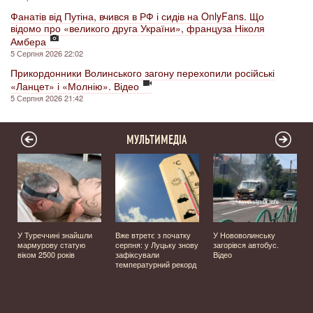
Фанатів від Путіна, вчився в РФ і сидів на OnlyFans. Що
відомо про «великого друга України», француза Ніколя
Амбера
5 Серпня 2026 22:02
Прикордонники Волинського загону перехопили російські
«Ланцет» і «Молнію». Відео
5 Серпня 2026 21:42
МУЛЬТИМЕДІА
У Туреччині знайшли
Вже втретє з початку
У Нововолинську
мармурову статую
серпня: у Луцьку знову
загорівся автобус.
️
віком 2500 років
зафіксували
Відео
температурний рекорд