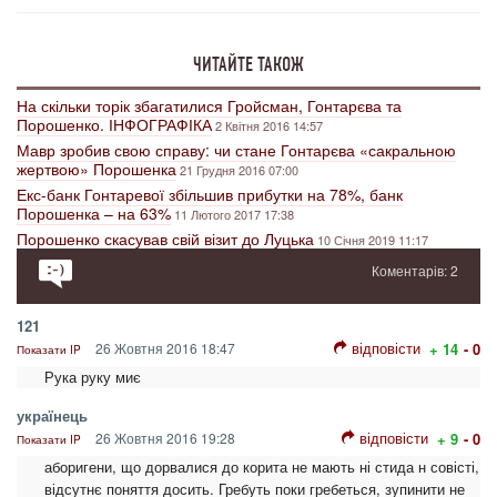
ЧИТАЙТЕ ТАКОЖ
На скільки торік збагатилися Гройсман, Гонтарєва та
Порошенко. ІНФОГРАФІКА
2 Квітня 2016 14:57
Мавр зробив свою справу: чи стане Гонтарєва «сакральною
жертвою» Порошенка
21 Грудня 2016 07:00
Екс-банк Гонтаревої збільшив прибутки на 78%, банк
Порошенка – на 63%
11 Лютого 2017 17:38
Порошенко скасував свій візит до Луцька
10 Січня 2019 11:17
Коментарів: 2
121
відповісти
26 Жовтня 2016 18:47
+ 14
- 0
Показати IP
Рука руку миє
українець
відповісти
26 Жовтня 2016 19:28
+ 9
- 0
Показати IP
аборигени, що дорвалися до корита не мають ні стида н совісті,
відсутнє поняття досить. Гребуть поки гребеться, зупинити не