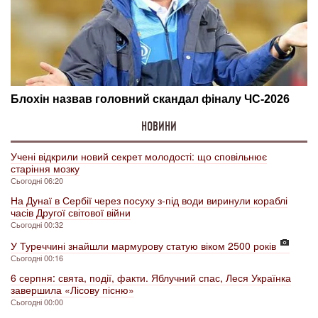
НОВИНИ
Учені відкрили новий секрет молодості: що сповільнює
старіння мозку
Сьогодні 06:20
На Дунаї в Сербії через посуху з-під води виринули кораблі
часів Другої світової війни
Сьогодні 00:32
У Туреччині знайшли мармурову статую віком 2500 років
Сьогодні 00:16
6 серпня: свята, події, факти. Яблучний спас, Леся Українка
завершила «Лісову пісню»
Сьогодні 00:00