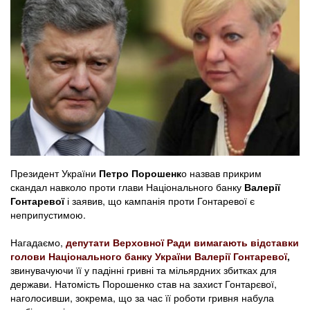
Президент України
Петро Порошенк
о назвав прикрим
скандал навколо проти глави Національного банку
Валерії
Гонтаревої
і заявив, що кампанія проти Гонтаревої є
неприпустимою.
Нагадаємо,
депутати Верховної Ради вимагають відставки
голови Національного банку України Валерії Гонтаревої
,
звинувачуючи її у падінні гривні та мільярдних збитках для
держави. Натомість Порошенко став на захист Гонтарєвої,
наголосивши, зокрема, що за час її роботи гривня набула