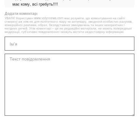
має кому, всі гребуть!!!!
Додати коментар:
УВАГА! Користувач www.volynnews.com має розуміти, що коментування на сайті
створені аж ніяк не для політичного піару чи антипіару, зведення особистих рахунків,
комерційної реклами, образ, безпідставних звинувачень та інших некоректних і
негідних речей. Утім коментарі – це не редакційні матеріали, не мають попередньої
модерації, суб’єктивні повідомлення і можуть містити недостовірну інформацію.