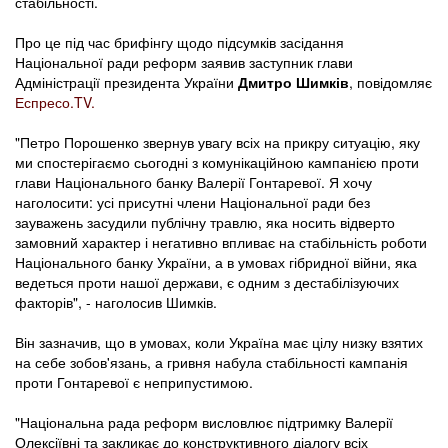
стабільності.
Про це під час брифінгу щодо підсумків засідання
Національної ради реформ заявив заступник глави
Адміністрації президента України
Дмитро Шимків
, повідомляє
Еспресо.TV.
"Петро Порошенко звернув увагу всіх на прикру ситуацію, яку
ми спостерігаємо сьогодні з комунікаційною кампанією проти
глави Національного банку Валерії Гонтаревої. Я хочу
наголосити: усі присутні члени Національної ради без
зауважень засудили публічну травлю, яка носить відверто
замовний характер і негативно впливає на стабільність роботи
Національного банку України, а в умовах гібридної війни, яка
ведеться проти нашої держави, є одним з дестабілізуючих
факторів", - наголосив Шимків.
Він зазначив, що в умовах, коли Україна має цілу низку взятих
на себе зобов'язань, а гривня набула стабільності кампанія
проти Гонтаревої є неприпустимою.
"Національна рада реформ висловлює підтримку Валерії
Олексіївні та закликає до конструктивного діалогу всіх