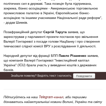
політичних сил в державі. Така позиція була підтримана,
зокрема, бізнес-асоціаціями - Американською торговельною
промисловою палатою в Україні, Європейською бізнес-
асоціацією та іншими учасниками Національної ради реформ",
- додав Шимків.
Позафракційний депутат
Сергій Тарута
заявив, що
зареєстрував у парламенті проекти постанов про звільнення
Валерії Гонтаревої з посади голови Нацбанку і про створення
тимчасової слідчої комісії ВРУ з розслідування її діяльності.
Народний депут­ат від фракції БПП
Павло Різаненко
заявив,
що компанія Валерії Гонтаревої "Інвестиційний­ капітал
Україна" (IC­U) брала участь у виведенні коштів з державних
банків.
Знайшли помилку? Виділіть текст і натисніть
Повідомити
Підписуйтесь на наш
Telegram-канал
, аби першими
дізнаватись найактуальніші новини Волині, України та світу