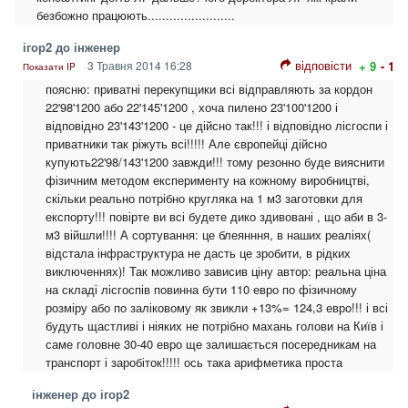
безбожно працюють........................
ігор2 до інженер
відповісти
3 Травня 2014 16:28
+ 9
- 1
Показати IP
поясню: приватні перекупщики всі відправляють за кордон
22'98'1200 або 22'145'1200 , хоча пилено 23'100'1200 і
відповідно 23'143'1200 - це дійсно так!!! і відповідно лісгоспи і
приватники так ріжуть всі!!!!! Але європейці дійсно
купують22'98/143'1200 завжди!!! тому резонно буде вияснити
фізичним методом експерименту на кожному виробництві,
скільки реально потрібно кругляка на 1 м3 заготовки для
експорту!!! повірте ви всі будете дико здивовані , що аби в 3-
м3 війшли!!!! А сортування: це блеянння, в наших реаліях(
відстала інфраструктура не дасть це зробити, в рідких
виключеннях)! Так можливо зависив ціну автор: реальна ціна
на складі лісгоспів повинна бути 110 евро по фізичному
розміру або по заліковому як звикли +13%= 124,3 евро!!! і всі
будуть щастливі і ніяких не потрібно махань голови на Київ і
саме головне 30-40 евро ще залишається посередникам на
транспорт і заробіток!!!!! ось така арифметика проста
інженер до ігор2