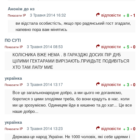
Анонім до нз
відповісти
3 Травня 2014 16:32
+ 8
- 1
Показати IP
ви відстала особистість, якщо про радянський гост згадали,
напевно пора вам мінятись
ПО СУТІ
відповісти
3 Травня 2014 08:53
+ 5
- 0
Показати IP
КОЛІСНИКА ВЖЕ НЕМА . В ГАРАЗДЖІ ДОСИХ ПІР ДУБ
ЦІЛИМИ ГЕКТАРАМИ ВИРІЗАЮТЬ.ПРИІДЬТЕ ПОДИВІТЬСЯ
ХТО ТАМ ЛАПУ МИЕ
українка
відповісти
3 Травня 2014 13:17
+ 3
- 0
Показати IP
Все це загальнонародне добро, а ми цього не доганяємо,
боротися з цими злодіями треба, бо вони крадуть в нас. коли
ми це зрозуміємо. Одиницям йде в кишеню та до хат... Це все
наше добро...
українка
відповісти
3 Травня 2014 13:23
+ 3
- 0
Показати IP
Держава-це народ України. Не 1000 чоловік, які себе царями і