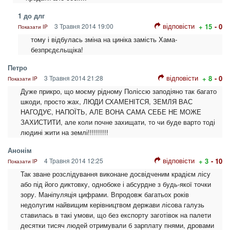
1 до длг
відповісти
3 Травня 2014 19:00
+ 15
- 0
Показати IP
тому і відбулась зміна на циніка замість Хама-
безпрєдєльщіка!
Петро
відповісти
3 Травня 2014 21:28
+ 8
- 0
Показати IP
Дуже прикро, що моєму рідному Поліссю заподіяно так багато
шкоди, просто жах, ЛЮДИ СХАМЕНІТСЯ, ЗЕМЛЯ ВАС
НАГОДУЄ, НАПОЇТЬ, АЛЕ ВОНА САМА СЕБЕ НЕ МОЖЕ
ЗАХИСТИТИ, але коли почне захищати, то чи буде варто тоді
людині жити на землі!!!!!!!!!!
Анонім
відповісти
4 Травня 2014 12:25
+ 3
- 10
Показати IP
Так зване розслідування виконане досвідченим крадієм лісу
або під його диктовку, однобоке і абсурдне з будь-якої точки
зору. Маніпуляція цифрами. Впродовж багатьох років
недолугим найвищим керівництвом держави лісова галузь
ставилась в такі умови, що без експорту заготівок на палети
десятки тисяч людей отримували б зарплату пнями, дровами