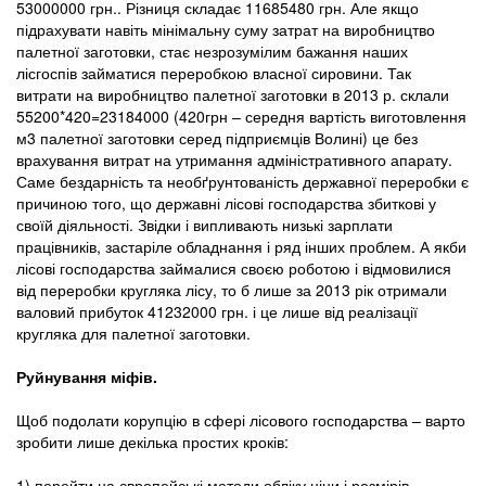
53000000 грн.. Різниця складає 11685480 грн. Але якщо
підрахувати навіть мінімальну суму затрат на виробництво
палетної заготовки, стає незрозумілим бажання наших
лісгоспів займатися переробкою власної сировини. Так
витрати на виробництво палетної заготовки в 2013 р. склали
55200*420=23184000 (420грн – середня вартість виготовлення
м3 палетної заготовки серед підприємців Волині) це без
врахування витрат на утримання адміністративного апарату.
Саме бездарність та необґрунтованість державної переробки є
причиною того, що державні лісові господарства збиткові у
своїй діяльності. Звідки і випливають низькі зарплати
працівників, застаріле обладнання і ряд інших проблем. А якби
лісові господарства займалися своєю роботою і відмовилися
від переробки кругляка лісу, то б лише за 2013 рік отримали
валовий прибуток 41232000 грн. і це лише від реалізації
кругляка для палетної заготовки.
Руйнування міфів.
Щоб подолати корупцію в сфері лісового господарства – варто
зробити лише декілька простих кроків:
1) перейти на європейські методи обліку ціни і розмірів