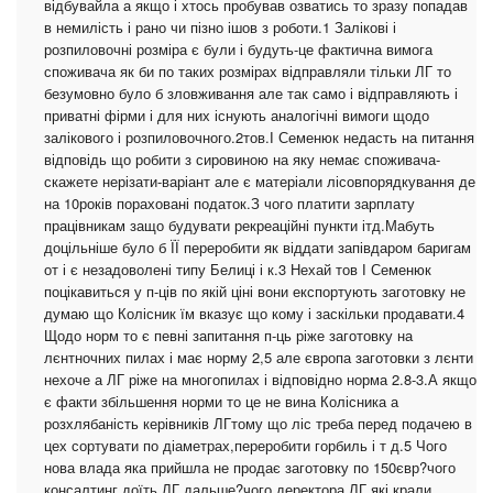
відбувайла а якщо і хтось пробував озватись то зразу попадав
в немилість і рано чи пізно ішов з роботи.1 Залікові і
розпиловочні розміра є були і будуть-це фактична вимога
споживача як би по таких розмірах відправляли тільки ЛГ то
безумовно було б зловживання але так само і відправляють і
приватні фірми і для них існують аналогічні вимоги щодо
залікового і розпиловочного.2тов.І Семенюк недасть на питання
відповідь що робити з сировиною на яку немає споживача-
скажете нерізати-варіант але є матеріали лісовпорядкування де
на 10років пораховані податок.З чого платити зарплату
працівникам защо будувати рекреаційні пункти ітд.Мабуть
доцільніше було б ЇЇ переробити як віддати запівдаром баригам
от і є незадоволені типу Белиці і к.3 Нехай тов І Семенюк
поцікавиться у п-ців по якій ціні вони експортують заготовку не
думаю що Колісник їм вказує що кому і заскільки продавати.4
Щодо норм то є певні запитання п-ць ріже заготовку на
лєнтночних пилах і має норму 2,5 але європа заготовки з лєнти
нехоче а ЛГ ріже на многопилах і відповідно норма 2.8-3.А якщо
є факти збільшення норми то це не вина Колісника а
розхлябаність керівників ЛГтому що ліс треба перед подачею в
цех сортувати по діаметрах,переробити горбиль і т д.5 Чого
нова влада яка прийшла не продає заготовку по 150євр?чого
консалтинг доїть ЛГ дальше?чого деректора ЛГ які крали