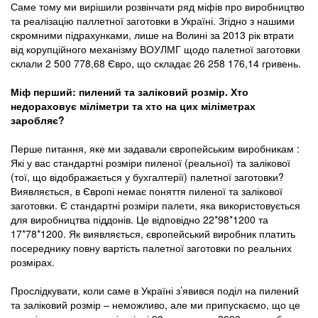
Саме тому ми вирішили розвінчати ряд міфів про виробництво
та реалізацію паллетної заготовки в Україні. Згідно з нашими
скромними підрахунками, лише на Волині за 2013 рік втрати
від корупційного механізму ВОУЛМГ щодо палетної заготовки
склали 2 500 778,68 Євро, що складає 26 258 176,14 гривень.
Міф перший: пилений та заліковий розмір. Хто
недораховує міліметри та хто на цих міліметрах
заробляє?
Перше питання, яке ми задавали європейським виробникам :
Які у вас стандартні розміри пиленої (реальної) та залікової
(тої, що відображається у бухгалтерії) палетної заготовки?
Виявляється, в Європі немає поняття пиленої та залікової
заготовки. Є стандартні розміри палети, яка використовується
для виробництва піддонів. Це відповідно 22*98*1200 та
17*78*1200. Як виявляється, європейський виробник платить
посереднику повну вартість палетної заготовки по реальних
розмірах.
Прослідкувати, коли саме в Україні з’явився поділ на пилений
та заліковий розмір – неможливо, але ми припускаємо, що це