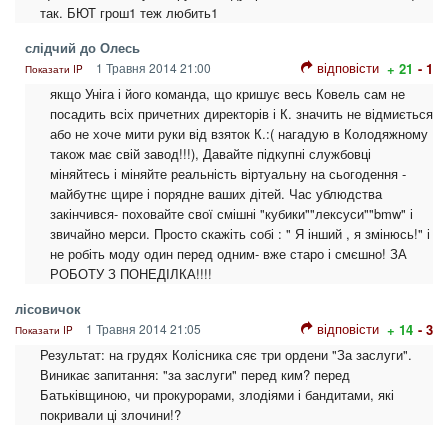
так. БЮТ грош1 теж любить1
слідчий до Олесь
відповісти
1 Травня 2014 21:00
+ 21
- 1
Показати IP
якщо Уніга і його команда, що кришує весь Ковель сам не
посадить всіх причетних директорів і К. значить не відмиється
або не хоче мити руки від взяток К.:( нагадую в Колодяжному
також має свій завод!!!), Давайте підкупні службовці
міняйтесь і міняйте реальність віртуальну на сьогодення -
майбутнє щире і порядне ваших дітей. Час ублюдства
закінчився- поховайте свої смішні "кубики""лексуси""bmw" і
звичайно мерси. Просто скажіть собі : " Я інший , я змінюсь!" і
не робіть моду один перед одним- вже старо і смєшно! ЗА
РОБОТУ З ПОНЕДІЛКА!!!!
лісовичок
відповісти
1 Травня 2014 21:05
+ 14
- 3
Показати IP
Результат: на грудях Колісника сяє три ордени "За заслуги".
Виникає запитання: "за заслуги" перед ким? перед
Батьківщиною, чи прокурорами, злодіями і бандитами, які
покривали ці злочини!?