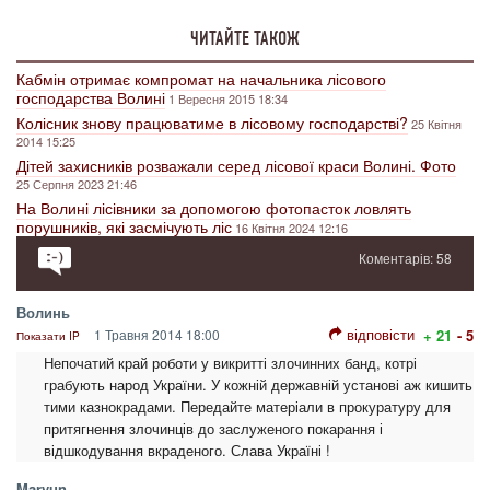
ЧИТАЙТЕ ТАКОЖ
Кабмін отримає компромат на начальника лісового
господарства Волині
1 Вересня 2015 18:34
Колісник знову працюватиме в лісовому господарстві?
25 Квітня
2014 15:25
Дітей захисників розважали серед лісової краси Волині. Фото
25 Серпня 2023 21:46
На Волині лісівники за допомогою фотопасток ловлять
порушників, які засмічують ліс
16 Квітня 2024 12:16
Коментарів: 58
Волинь
відповісти
1 Травня 2014 18:00
+ 21
- 5
Показати IP
Непочатий край роботи у викритті злочинних банд, котрі
грабують народ України. У кожній державній установі аж кишить
тими казнокрадами. Передайте матеріали в прокуратуру для
притягнення злочинців до заслуженого покарання і
відшкодування вкраденого. Слава Україні !
Maryun