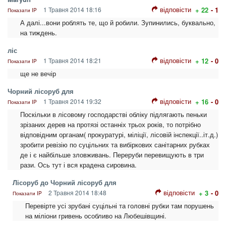
відповісти
1 Травня 2014 18:16
+ 22
- 1
Показати IP
А далі...вони роблять те, що й робили. Зупинились, буквально,
на тиждень.
ліс
відповісти
1 Травня 2014 18:21
+ 12
- 0
Показати IP
ще не вечір
Чорний лісоруб для
відповісти
1 Травня 2014 19:32
+ 16
- 0
Показати IP
Поскільки в лісовому господарстві обліку підлягають пеньки
зрізаних дерев на протязі останніх трьох років, то потрібно
відповідним органам( прокуратурі, міліції, лісовій інспекції..іт.д.)
зробити ревізію по суцільних та вибіркових санітарних рубках
де і є найбільше зловживань. Переруби перевищують в три
рази. Ось тут і вся крадена сировина.
Лісоруб до Чорний лісоруб для
відповісти
2 Травня 2014 18:48
+ 3
- 0
Показати IP
Перевірте усі зрубані суцільні та головні рубки там порушень
на міліони гривень особливо на Любешівщині.