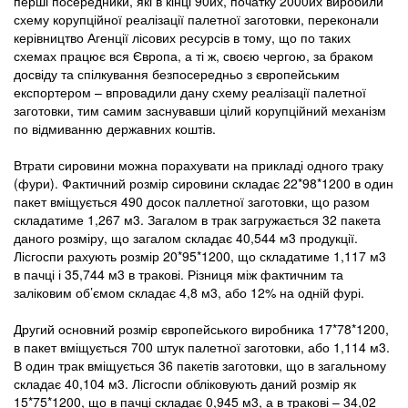
перші посередники, які в кінці 90их, початку 2000их виробили
схему корупційної реалізації палетної заготовки, переконали
керівництво Агенції лісових ресурсів в тому, що по таких
схемах працює вся Європа, а ті ж, своєю чергою, за браком
досвіду та спілкування безпосередньо з європейським
експортером – впровадили дану схему реалізації палетної
заготовки, тим самим заснувавши цілий корупційний механізм
по відмиванню державних коштів.
Втрати сировини можна порахувати на прикладі одного траку
(фури). Фактичний розмір сировини складає 22*98*1200 в один
пакет вміщується 490 досок паллетної заготовки, що разом
складатиме 1,267 м3. Загалом в трак загружається 32 пакета
даного розміру, що загалом складає 40,544 м3 продукції.
Лісгоспи рахують розмір 20*95*1200, що складатиме 1,117 м3
в пачці і 35,744 м3 в тракові. Різниця між фактичним та
заліковим об’ємом складає 4,8 м3, або 12% на одній фурі.
Другий основний розмір європейського виробника 17*78*1200,
в пакет вміщується 700 штук палетної заготовки, або 1,114 м3.
В один трак вміщується 36 пакетів заготовки, що в загальному
складає 40,104 м3. Лісгоспи обліковують даний розмір як
15*75*1200, що в пачці складає 0,945 м3, а в тракові – 34,02