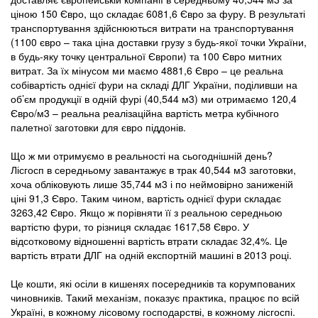
ціною 150 Євро, що складає 6081,6 Євро за фуру. В результаті
транспортування здійснюються витрати на транспортування
(1100 євро – така ціна доставки грузу з будь-якої точки України,
в будь-яку точку центральної Європи) та 100 Євро митних
витрат. За їх мінусом ми маємо 4881,6 Євро – це реальна
собівартість однієї фури на складі ДЛГ України, поділивши на
об’єм продукції в одній фурі (40,544 м3) ми отримаємо 120,4
Євро/м3 – реальна реалізаційна вартість метра кубічного
палетної заготовки для євро піддонів.
Що ж ми отримуємо в реальності на сьогоднішній день?
Лісгосп в середньому завантажує в трак 40,544 м3 заготовки,
хоча обліковують лише 35,744 м3 і по неймовірно заниженій
ціні 91,3 Євро. Таким чином, вартість однієї фури складає
3263,42 Євро. Якщо ж порівняти її з реальною середньою
вартістю фури, то різниця складає 1617,58 Євро. У
відсотковому відношенні вартість втрати складає 32,4%. Це
вартість втрати ДЛГ на одній експортній машині в 2013 році.
Це кошти, які осіли в кишенях посередників та корумпованих
чиновників. Такий механізм, показує практика, працює по всій
Україні, в кожному лісовому господарстві, в кожному лісгоспі.