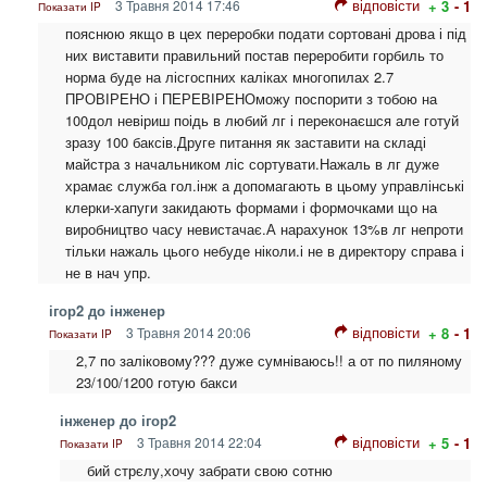
відповісти
3 Травня 2014 17:46
+ 3
- 1
Показати IP
пояснюю якщо в цех переробки подати сортовані дрова і під
них виставити правильний постав переробити горбиль то
норма буде на лісгоспних каліках многопилах 2.7
ПРОВІРЕНО і ПЕРЕВІРЕНОможу поспорити з тобою на
100дол невіриш поідь в любий лг і переконаєшся але готуй
зразу 100 баксів.Друге питання як заставити на складі
майстра з начальником ліс сортувати.Нажаль в лг дуже
храмає служба гол.інж а допомагають в цьому управлінські
клерки-хапуги закидають формами і формочками що на
виробництво часу невистачає.А нарахунок 13%в лг непроти
тільки нажаль цього небуде ніколи.і не в директору справа і
не в нач упр.
ігор2 до інженер
відповісти
3 Травня 2014 20:06
+ 8
- 1
Показати IP
2,7 по заліковому??? дуже сумніваюсь!! а от по пиляному
23/100/1200 готую бакси
інженер до ігор2
відповісти
3 Травня 2014 22:04
+ 5
- 1
Показати IP
бий стрєлу,хочу забрати свою сотню