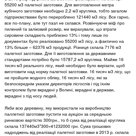
55200 м3 палетної заготовки. Для виготовлення метра
кубічного заготовки необхідно 2,2 м3 кругляка, тобто загалом
підприємствами було перероблено 121440 м3 лісу. Все гарно,
все по-плану, але тут пазл не склався. Розвінчуючи міф про
пилений та заліковий розмір, ми вирахували, що втрати
сировини складають приблизно 13% і тому лише по
документах було реалізовано 55200 м3 лісу, а фактично на
13% більше – 62376 м3 продукції. Різниця склала 7176 м3
палетної заготовки. Для її виготовлення за державними
стандартами потрібно було 15787,2 м3 кругляка. Майже 16
тисяч м3 реального лісу, який необхідно було вирізати, щоб
виготовити над норму палетної заготовки. 16 тисяч м3 лісу, що
не пройшли жодного обліку, 16 тисяч м3 лісу, які за
безпосереднім указом директорів лісгоспів і під їхнім
контролем були вкрадені у Волині, вкрадені в держави,
вкрадені з під носу людей.
Якби всю деревину, яку використали на виробництво
паллетної заготовки пустити на аукціон за середньою
ринковою вартістю 300грн., то б сума від реалізації кругляка
склала 137440м3*300=41232000 грн. Сума грошових
надходжень від реалізації палетної заготовки в 2013 р. склала