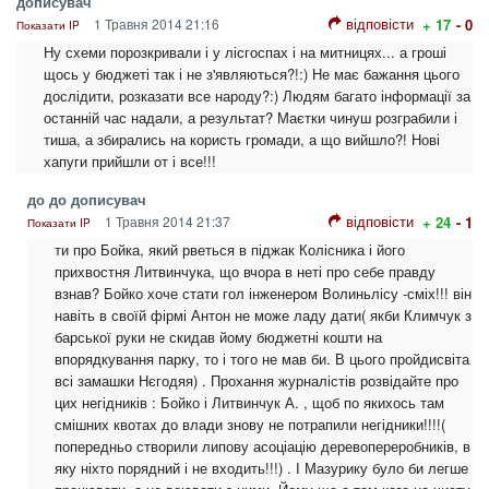
дописувач
відповісти
1 Травня 2014 21:16
+ 17
- 0
Показати IP
Ну схеми порозкривали і у лісгоспах і на митницях... а гроші
щось у бюджеті так і не з'являються?!:) Не має бажання цього
дослідити, розказати все народу?:) Людям багато інформації за
останній час надали, а результат? Маєтки чинуш розграбили і
тиша, а збирались на користь громади, а що вийшло?! Нові
хапуги прийшли от і все!!!
до до дописувач
відповісти
1 Травня 2014 21:37
+ 24
- 1
Показати IP
ти про Бойка, який рветься в піджак Колісника і його
прихвостня Литвинчука, що вчора в неті про себе правду
взнав? Бойко хоче стати гол інженером Волиньлісу -сміх!!! він
навіть в своїй фірмі Антон не може ладу дати( якби Климчук з
барської руки не скидав йому бюджетні кошти на
впорядкування парку, то і того не мав би. В цього пройдисвіта
всі замашки Нєгодяя) . Прохання журналістів розвідайте про
цих негідників : Бойко і Литвинчук А. , щоб по якихось там
смішних квотах до влади знову не потрапили негідники!!!!(
попередньо створили липову асоціацію деревопереробників, в
яку ніхто порядний і не входить!!!) . І Мазурику було би легше