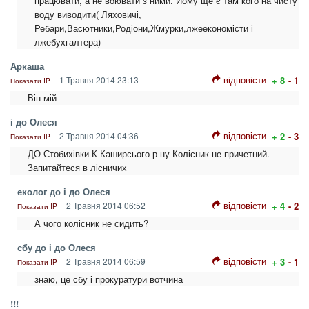
працювати, а не воювати з ними. Йому ще є там кого на чисту
воду виводити( Ляховичі,
Ребари,Васютники,Родіони,Жмурки,лжеекономісти і
лжебухгалтера)
Аркаша
відповісти
1 Травня 2014 23:13
+ 8
- 1
Показати IP
Він мій
і до Олеся
відповісти
2 Травня 2014 04:36
+ 2
- 3
Показати IP
ДО Стобихівки К-Каширсього р-ну Колісник не причетний.
Запитайтеся в лісничих
еколог до і до Олеся
відповісти
2 Травня 2014 06:52
+ 4
- 2
Показати IP
А чого колісник не сидить?
сбу до і до Олеся
відповісти
2 Травня 2014 06:59
+ 3
- 1
Показати IP
знаю, це сбу і прокуратури вотчина
!!!