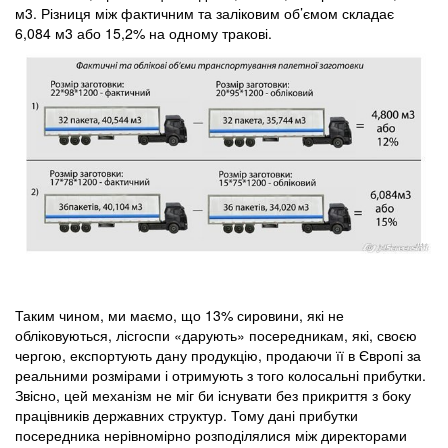
м3. Різниця між фактичним та заліковим об’ємом складає
6,084 м3 або 15,2% на одному тракові.
Таким чином, ми маємо, що 13% сировини, які не
обліковуються, лісгоспи «дарують» посередникам, які, своєю
чергою, експортують дану продукцію, продаючи її в Європі за
реальними розмірами і отримують з того колосальні прибутки.
Звісно, цей механізм не міг би існувати без прикриття з боку
працівників державних структур. Тому дані прибутки
посередника нерівномірно розподілялися між директорами