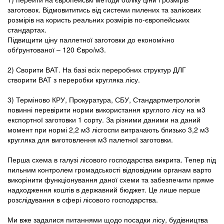
заготовок. Відмовититись від системи пилених та залікових
розмірів на користь реальних розмірів по-європейських
стандартах.
Підвищити ціну паллетної заготовки до економічно
обґрунтованої – 120 Євро/м3.
2) Сворити ВАТ. На базі всіх переробних структур ДЛГ
створити ВАТ з переробки кругляка лісу.
3) Терміново КРУ, Прокуратура, СБУ, Стандартметрологія
повинні перевірити норми використання круглого лісу на м3
експортної заготовки 1 сорту. За різними даними на даний
момент при нормі 2,2 м3 лісгоспи витрачають близько 3,2 м3
кругляка для виготовлення м3 палетної заготовки.
Перша схема в галузі лісового господарства викрита. Тепер під
пильним контролем громадськості відповідним органам варто
викорінити функціонування даної схеми та забезпечити пряме
надходження коштів в державний бюджет. Це лише перше
розслідування в сфері лісового господарства.
Ми вже задалися питаннями щодо посадки лісу, будівництва