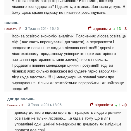
А хто за фахом автор Ігор Семенюк? Економіст, інженер
лісового господарства? Підкажіть, хто знає. Завчасно дякую. Я
йому щось цікаве підкажу по питаннях розслідувань.
волинь
відповісти
3 Травня 2014 16:45
+ 13
- 3
Показати IP
Ігор- за освітою економіс- аналітик. Пояснення: лісова освіта це
міф ( вас вчать вирощувати і доглядати), а переробляти і
продавати повинні не люди з лісовою освітою!!!( доречі в
лісотехнічному- продажному університеті крім застарілого
навчання і протирання штанів заочно) нічого і невчать.
Продавати повинні менеджери цинічні і розумні!!! тоді ви
лісники( яких сильно поважаю) всі будете гарно заробляти і
лісу буде вдосталь!!!! ці менеджери не повинні знати про
вирощування- тільки як рентабельно переробити і як найкраще
продати!!!
длг до волинь
відповісти
3 Травня 2014 18:06
+ 1
- 0
Показати IP
довожу до твого відома що в длг працюють люди з різними
освітами не тільки лісовою......а біда в тому що в лг і
управлінні одні цинічні менеджири які думають як вигідніше
продати але собі....