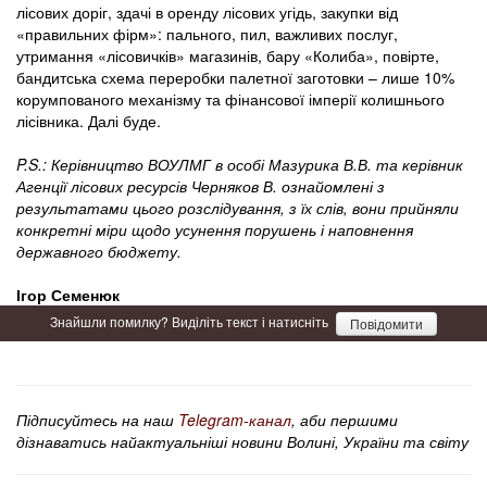
лісових доріг, здачі в оренду лісових угідь, закупки від
«правильних фірм»: пального, пил, важливих послуг,
утримання «лісовичків» магазинів, бару «Колиба», повірте,
бандитська схема переробки палетної заготовки – лише 10%
корумпованого механізму та фінансової імперії колишнього
лісівника. Далі буде.
P.S.: Керівництво ВОУЛМГ в особі Мазурика В.В. та керівник
Агенції лісових ресурсів Черняков В. ознайомлені з
результатами цього розслідування, з їх слів, вони прийняли
конкретні міри щодо усунення порушень і наповнення
державного бюджету.
Ігор Семенюк
Знайшли помилку? Виділіть текст і натисніть
Повідомити
Підписуйтесь на наш
Telegram-канал
, аби першими
дізнаватись найактуальніші новини Волині, України та світу