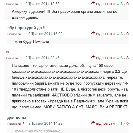
відповісти
2 Травня 2014 13:53
+ 3
- 0
Показати IP
Америку відкрили!!!!! Всі правохороні органи знали про це
давним давно.
сбу і прохурой до !!!
відповісти
2 Травня 2014 16:00
+ 3
- 0
Показати IP
мля буду Нежнали
нз
відповісти
2 Травня 2014 23:46
+ 6
- 8
Показати IP
Написано - то гарно, але писав дол...об. - ціна 150 евро
хахахахахахахахахахахахахахахахахахахаахах - норма 2.2 ще
більше хахахахахахахахахахахахахахахахахахаха, через те,
пилорамний барига вжитті не буде тобі пропускати деревину 14-
19 і твердолистяне різати НЕ Буде, а лісгоспні цехи ріжуть. - за
пилений та заліковий ЧАСТКОВО згідний 3мм забагато, але це
приписано в гостах - правда ще в Радянських, але Україна поки
що, своїх немає. МОВИ БАГАТО А СУТІ МАЛО. Всім РЕСПЕКТ
для до нз
відповісти
3 Травня 2014 14:23
+ 1
- 0
Показати IP
коментар було видалено