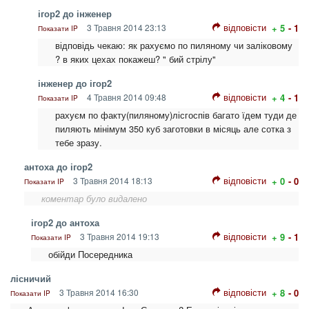
ігор2 до інженер
відповісти
3 Травня 2014 23:13
+ 5
- 1
Показати IP
відповідь чекаю: як рахуємо по пиляному чи заліковому
? в яких цехах покажеш? " бий стрілу"
інженер до ігор2
відповісти
4 Травня 2014 09:48
+ 4
- 1
Показати IP
рахуєм по факту(пиляному)лісгоспів багато їдем туди де
пиляють мінімум 350 куб заготовки в місяць але сотка з
тебе зразу.
антоха до ігор2
відповісти
3 Травня 2014 18:13
+ 0
- 0
Показати IP
коментар було видалено
ігор2 до антоха
відповісти
3 Травня 2014 19:13
+ 9
- 1
Показати IP
обійди Посередника
лісничий
відповісти
3 Травня 2014 16:30
+ 8
- 0
Показати IP