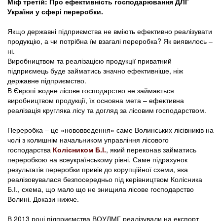
Міф третій: Про ефективність господарювання ДЛГ
України у сфері переробки.
Якщо державні підприємства не вміють ефективно реалізувати
продукцію, а чи потрібна їм взагалі переробка? Як виявилось –
ні.
Виробництвом та реалізацією продукції приватний
підприємець буде займатись значно ефективніше, ніж
державне підприємство.
В Європі жодне лісове господарство не займається
виробництвом продукції, їх основна мета – ефективна
реалізація кругляка лісу та догляд за лісовим господарством.
Переробка – це «нововведення» саме Волинських лісівників на
чолі з колишнім начальником управління лісового
господарства
Колісником Б.І.
, який переконав займатись
переробкою на всеукраїнському рівні. Саме підрахунок
результатів переробки привів до корупційної схеми, яка
реалізовувалася безпосередньо під керівництвом Колісника
Б.І., схема, що мало що не знищила лісове господарство
Волині. Докази нижче.
В 2013 році підприємства ВОУЛМГ реалізували на експорт