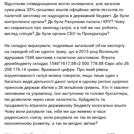
Відсоткове співвідношення могло коливатися, але загалом
сума рівна 33% грошових коштів офіційних звітів лісгоспів по
палетній заготовці не надходила в державний бюджет. Де були
контролюючі органи? Де була Рахункова палата і КРУ? Чому
всі скаржаться про занепад галузі, а в той же час роблять
вигляд сліпців? Де були органи СБУ та Прокуратури?
Не складно вирахувати, поділивши загальний об’єм експорту
на середній об’єм одного траку, що в 2013 році Волиньліс
відправив 1546 вантажів з палетною заготовкою. Втрата
держбюджету складає 1546*1617,58=2 500 778,68 Євро або 26
258 176,14 гривні. Вражаючі цифри. Про який рівень
корумпованості галузі можна говорити, якщо лише один з
багатьох видів діяльності даної галузі в одному регіоні щорічно
приносив державі збитків у 26 мільйонів гривень. Хто ті хвалені
чиновники та управлінці, їхні заступники та головні бухгалтера,
які дозволили через свою халатність, буйдужість та
продажність втрачати державному бюджету колосальні кошти.
Чому вони рахували так, ніби ми ще живемо в часи
радянського союзу, коли рахували не так як вигідно
економічному розвитку, а так як вигідно звітам?