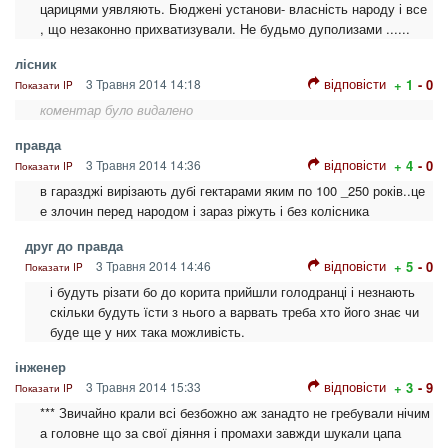
царицями уявляють. Бюджені установи- власність народу і все
, що незаконно прихватизували. Не будьмо дуполизами ......
лісник
відповісти
3 Травня 2014 14:18
+ 1
- 0
Показати IP
коментар було видалено
правда
відповісти
3 Травня 2014 14:36
+ 4
- 0
Показати IP
в гаразджі вирізають дубі гектарами яким по 100 _250 років..це
е злочин перед народом і зараз ріжуть і без колісника
друг до правда
відповісти
3 Травня 2014 14:46
+ 5
- 0
Показати IP
і будуть різати бо до корита прийшли голодранці і незнають
скільки будуть їсти з нього а варвать треба хто його знає чи
буде ще у них така можливість.
інженер
відповісти
3 Травня 2014 15:33
+ 3
- 9
Показати IP
*** Звичайно крали всі безбожно аж занадто не гребували нічим
а головне що за свої діяння і промахи завжди шукали цапа