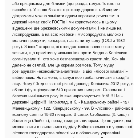
або прищіпками для білизни (щоправда, галузь їх вже не
виробляє). Усю цю багатосторінкову діарею з таблицями і
діаграмами можна замінити одним коротким реченням: в
державі немає своїх ГОСТів і ми користуємось в цьому
відношенні ще брежнєвськими документами. І не лише на
лісопродукцію, а на все: ковбаси і м’ясопродукти, молоко і
молочні продукти, консерви, навіть питну воду (ГОСТи 1982
року). З іншої сторони, зі стовідсотковою впевненістю можу
заявити, що примітивну «кампанію» проти Богдана Колісника
організували ті, хто хоче безперешкодно красти ліс. Хоч він
далеко не святий, але це окрема розмова. Тому мушу
розчарувати «економіста-аналітика»: з цієї «лісової кампанії»
вийде пшик. Як на мене, в галузі все треба починати з крадіїв
лісу. Чому? Згідно звітної річної доповіді Колісника 2012 року, в
області функціонували 610 приватних пилорам. Станом на 1
березня нинішнього року їх вже нараховується 819!!!! Це –
державні цифри!!! Наприклад, в К. - Каширському районі - 127,
Маневицькому - 122, Ківерцівському - 99. В «лісових» районах в
кожному селі по 15-30 пилорам. В селах Стобихівка (К.Каш.) і
Залізниця (Любеш.), понад тридцять пилорам. Це по даних, які
можна взяти в начальника відділу Войцеховського в управлінні
лісового господарства області чи в обласному управлінні