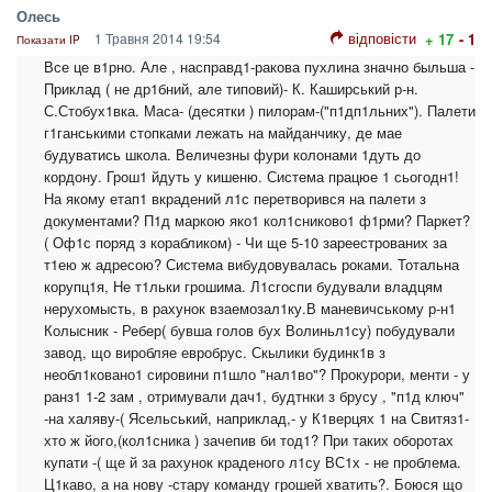
Олесь
відповісти
1 Травня 2014 19:54
+ 17
- 1
Показати IP
Все це в1рно. Але , насправд1-ракова пухлина значно быльша -
Приклад ( не др1бний, але типовий)- К. Каширський р-н.
С.Стобух1вка. Маса- (десятки ) пилорам-("п1дп1льних"). Палети
г1ганськими стопками лежать на майданчику, де мае
будуватись школа. Величезны фури колонами 1дуть до
кордону. Грош1 йдуть у кишеню. Система працюе 1 сьогодн1!
На якому етап1 вкрадений л1с перетворився на палети з
документами? П1д маркою яко1 кол1сниково1 ф1рми? Паркет?
( Оф1с поряд з корабликом) - Чи ще 5-10 зареестрованих за
т1ею ж адресою? Система вибудовувалась роками. Тотальна
корупц1я, Не т1льки грошима. Л1сгоспи будували владцям
нерухомысть, в рахунок взаемозал1ку.В маневичському р-н1
Колысник - Ребер( бувша голов бух Волиньл1су) побудували
завод, що виробляе евробрус. Скылики будинк1в з
необл1ковано1 сировини п1шло "нал1во"? Прокурори, менти - у
ранз1 1-2 зам , отримували дач1, будтнки з брусу , "п1д ключ"
-на халяву-( Ясельський, наприклад,- у К1верцях 1 на Свитяз1-
хто ж його,(кол1сника ) зачепив би тод1? При таких оборотах
купати -( ще й за рахунок краденого л1су ВС1х - не проблема.
Ц1каво, а на нову -стару команду грошей хватить?. Боюся що