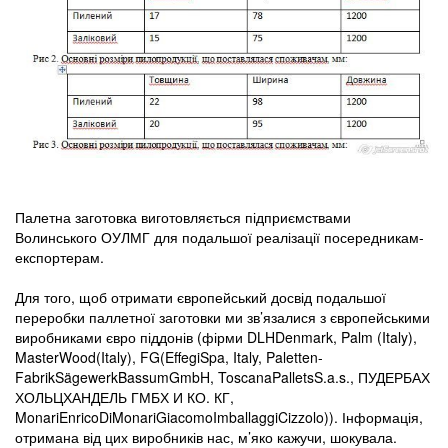
Палетна заготовка виготовляється підприємствами
Волинського ОУЛМГ для подальшої реалізації посередникам-
експортерам.
Для того, щоб отримати європейський досвід подальшої
переробки паллетної заготовки ми зв’язалися з європейськими
виробниками євро піддонів (фірми DLHDenmark, Palm (Italy),
MasterWood(Italy), FG(EffegiSpa, Italy, Paletten-
FabrikSägewerkBassumGmbH, ToscanaPalletsS.a.s., ПУДЕРБАХ
ХОЛЬЦХАНДЕЛЬ ГМБХ И КО. КГ,
MonariEnricoDiMonariGiacomoImballaggiCizzolo)). Інформація,
отримана від цих виробників нас, м’яко кажучи, шокувала.