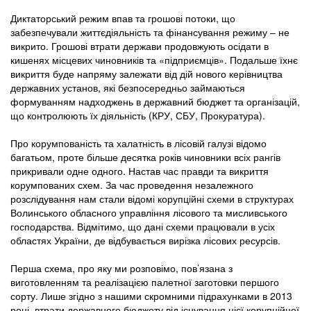
Диктаторський режим впав та грошові потоки, що
забезпечували життєдіяльність та фінансування режиму – не
викрито. Грошові втрати держави продовжують осідати в
кишенях місцевих чиновників та «підприємців». Подальше їхнє
викриття буде напряму залежати від дій нового керівництва
державних установ, які безпосередньо займаються
формуванням надходжень в державний бюджет та організацій,
що контролюють їх діяльність (КРУ, СБУ, Прокуратура).
Про корумпованість та халатність в лісовій галузі відомо
багатьом, проте більше десятка років чиновники всіх рангів
прикривали одне одного. Настав час правди та викриття
корумпованих схем. За час проведення незалежного
розслідування нам стали відомі корупційні схеми в структурах
Волинського обласного управління лісового та мисливського
господарства. Відмітимо, що дані схеми працювали в усіх
областях України, де відбувається вирізка лісових ресурсів.
Перша схема, про яку ми розповімо, пов’язана з
виготовленням та реалізацією палетної заготовки першого
сорту. Лише згідно з нашими скромними підрахунками в 2013
році, втрати державного бюджету від існування цієї корупційної