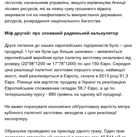
лісгоспів, начальників управлінь, вищого керівництва Агенції
лісових ресурсів, які за певну суму грошового відкату
закривали очі на неефективність використання державних
ресурсів, розкрадання національного багатства.
Міф другий: про зломаний радянський калькулятор
Друге питання до наших європейських підприємств було – ціна
продукції. І тут ми були ще більше шоковані – виявляється
європейський виробник купує палетну заготовку незалежно від
розміру (22*98*1200 чи 17*78*1200) по ціні 150 Євро. Середня
ціна реалізації палетної заготовки першого класу, найвищої
якості, який реалізовується в Європу, склала в 2013 році 91,3
Євро. Різниця між вартістю продажу в Україні та реалізацією
Європейським споживачам складає 58,7 Євро, а це по
теперішньому курсу - 880 гривень на одному м3 продукції.
Не важко порахувати економічно обґрунтовану вартість метра
кубічного палетної заготовки, виходячи з ціни реалізації
експортеру.
Обрахунки проведемо на прикладі одного траку. Один трак
доставляє європейській компанії в середньому 40,544 м3 за