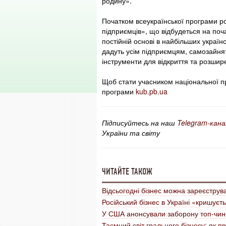
родину».
Початком всеукраїнської програми ро
підприємців», що відбудеться на поча
постійній основі в найбільших україн
дадуть усім підприємцям, самозайнят
інструменти для відкриття та розшир
Щоб стати учасником національної пр
програми
kub.pb.ua
Підписуйтесь на наш
Telegram-кана
України та світу
ЧИТАЙТЕ ТАКОЖ
Відсьогодні бізнес можна зареєструв
Російський бізнес в Україні «кришуєт
У США анонсували заборону топ-чино
Таємний світ грального бізнесу: як п