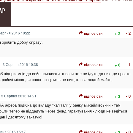
АР
ерпня 2016 10:22
відповісти
- 2
+ 2
і зробить добру справу.
3 Серпня 2016 10:38
відповісти
- 1
+ 6
 підприємців до себе привязати- а вони вже не ідуть до них ,це просто
 робочі місця ,ви своїх праціників не нищіть і за людей майте,
3 Серпня 2016 14:21
відповісти
- 0
+ 3
 афера подібна до вкладу "капітал" у банку михайлівський - там
шти тепер не віддадуть через фонд гарантування - люди не ведіться
дав і десятому заказую!
пня 2016 15:17
відповісти
- 0
+ 3