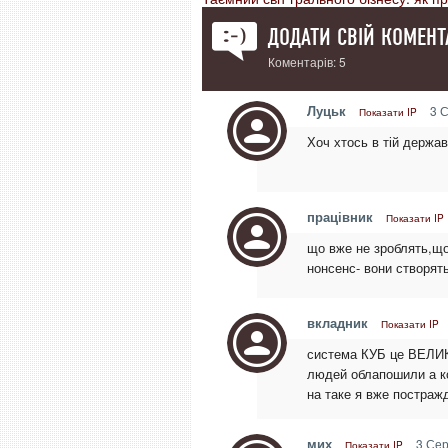
ДОДАТИ СВІЙ КОМЕНТ
Коментарів: 5
Луцьк
3 С
Показати IP
Хоч хтось в тій держав
працівник
Показати IP
що вже не зроблять,щоб
нонсенс- вони створять
вкладник
Показати IP
система КУБ це ВЕЛИКА
людей облапошили а ко
на таке я вже постраж
мих
3 Сер
Показати IP