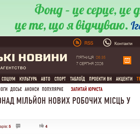
RSS
Контакти
П'ЯТНИЦЯ
06:35
7 СЕРПНЯ 2026
СОЦІУМ
КУЛЬТУРА
АВТО
СПОРТ
ТАБЛОЇД
ПРОЕКТИ ВН
АКЦЕНТИ
Т
ЛОГИ
ДОСЬЄ
АНОНСИ
ПОПУЛЯРНЕ
ЗАПИТАЙ ЮРИСТА
ПОНАД МІЛЬЙОН НОВИХ РОБОЧИХ МІСЦЬ У
арів:
5
4