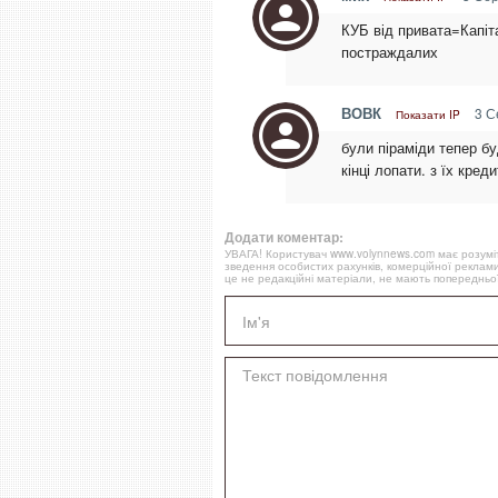
КУБ від привата=Капіт
постраждалих
ВОВК
3 С
Показати IP
були піраміди тепер бу
кінці лопати. з їх кред
Додати коментар:
УВАГА! Користувач www.volynnews.com має розуміти
зведення особистих рахунків, комерційної реклами
це не редакційні матеріали, не мають попередньої