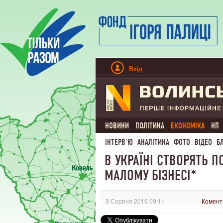
Вхід
НОВИНИ
ПОЛІТИКА
ЕКОНОМІКА
НП
ІНТЕРВ'Ю
АНАЛІТИКА
ФОТО
ВІДЕО
Б
В УКРАЇНІ СТВОРЯТЬ 
МАЛОМУ БІЗНЕСІ*
3 Серпня 2016 09:11
Комент