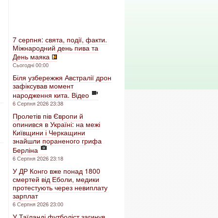
7 серпня: свята, події, факти.
Міжнародний день пива та
День маяка
Сьогодні 00:00
Біля узбережжя Австралії дрон
зафіксував момент
народження кита. Відео
6 Серпня 2026 23:38
Пролетів пів Європи й
опинився в Україні: на межі
Київщини і Черкащини
знайшли пораненого грифа
Берліна
6 Серпня 2026 23:18
У ДР Конго вже понад 1800
смертей від Еболи, медики
протестують через невиплату
зарплат
6 Серпня 2026 23:00
У Таїланді футболіст загинув