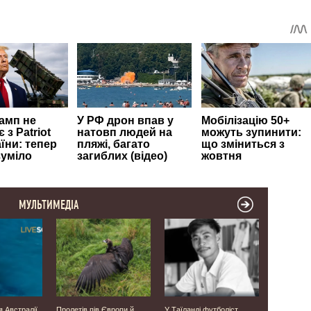
МУЛЬТИМЕДІА
я Австралії
Пролетів пів Європи й
У Таїланді футболіст
Була у скру