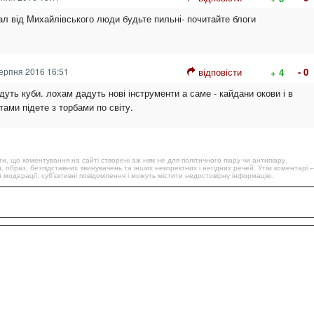
ал від Михайлівського люди будьте пильні- почитайте блоги
ерпня 2016 16:51
відповісти
- 0
+ 4
дуть куби. лохам дадуть нові інструменти а саме - кайдани окови і в
итами підете з торбами по світу.
, що коментування на сайті створені аж ніяк не для політичного піару чи антипіару,
, образ, безпідставних звинувачень та інших некоректних і негідних речей. Утім коментарі –
 модерації, суб’єктивні повідомлення і можуть містити недостовірну інформацію.