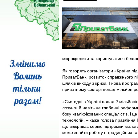
мікрокредити та користуватися безко
Як говорять організатори «Країни під
ПриватБанк, розвиток справжнього пі
шляхів виходу з кризи. І нова програ
приватному секторі понад мільйон ро
«Сьогодні в Україні понад 2 мільйонів
лозунги й навіть не глибинні реформи
боку кваліфікованих спеціалістів, і 
технологій, – каже голова правлінн
що відкриває сервіс підтримки малого 
може знайти роботу в традиційних га