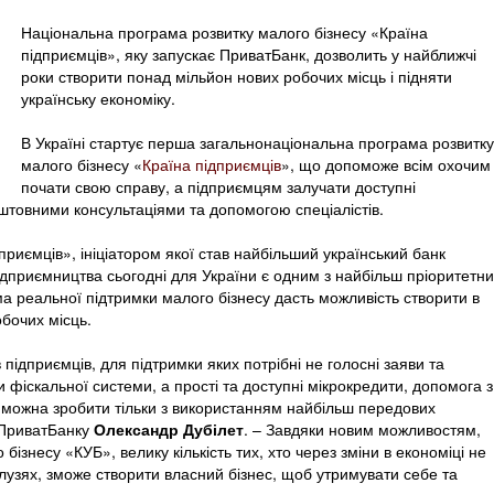
Національна програма розвитку малого бізнесу «Країна
підприємців», яку запускає ПриватБанк, дозволить у найближчі
роки створити понад мільйон нових робочих місць і підняти
українську економіку.
В Україні стартує перша загальнонаціональна програма розвитку
малого бізнесу «
Країна підприємців
», що допоможе всім охочим
почати свою справу, а підприємцям залучати доступні
штовними консультаціями та допомогою спеціалістів.
приємців», ініціатором якої став найбільший український банк
дприємництва сьогодні для України є одним з найбільш пріоритетни
ма реальної підтримки малого бізнесу дасть можливість створити в
бочих місць.
 підприємців, для підтримки яких потрібні не голосні заяви та
 фіскальної системи, а прості та доступні мікрокредити, допомога з
це можна зробити тільки з використанням найбільш передових
я ПриватБанку
Олександр Дубілет
. – Завдяки новим можливостям,
бізнесу «КУБ», велику кількість тих, хто через зміни в економіці не
лузях, зможе створити власний бізнес, щоб утримувати себе та