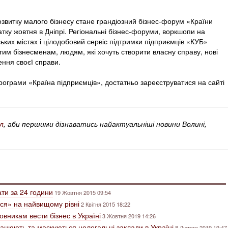
звитку малого бізнесу стане грандіозний бізнес-форум «Країни
тку жовтня в Дніпрі. Регіональні бізнес-форуми, воркшопи на
ських містах і цілодобовий сервіс підтримки підприємців «КУБ»
им бізнесменам, людям, які хочуть створити власну справу, нові
ення своєї справи.
ограми «Країна підприємців», достатньо зареєструватися на сайті
л
, аби першими дізнаватись найактуальніші новини Волині,
ати за 24 години
19 Жовтня 2015 09:54
ься» на найвищому рівні
2 Квітня 2015 18:22
вникам вести бізнес в Україні
3 Жовтня 2019 14:26
рацюють та маскуються нелегальні заклади в Україні
8 Лютого 2019 19:47