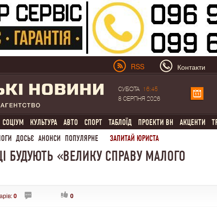
RSS
Контакти
СУБОТА
16:45
8 СЕРПНЯ 2026
СОЦІУМ
КУЛЬТУРА
АВТО
СПОРТ
ТАБЛОЇД
ПРОЕКТИ ВН
АКЦЕНТИ
Т
ЛОГИ
ДОСЬЄ
АНОНСИ
ПОПУЛЯРНЕ
ЗАПИТАЙ ЮРИСТА
І БУДУЮТЬ «ВЕЛИКУ СПРАВУ МАЛОГО
арів:
0
0