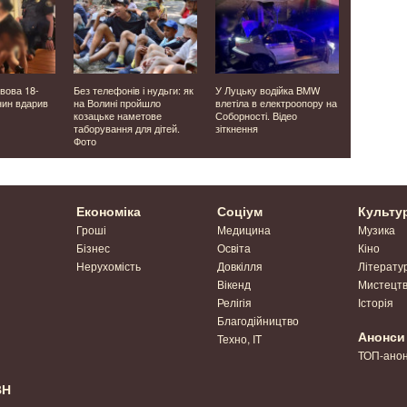
ьвова 18-
Без телефонів і нудьги: як
У Луцьку водійка BMW
Пани Бранс
нин вдарив
на Волині пройшло
влетіла в електроопору на
1566 року:
козацьке наметове
Соборності. Відео
волинсько
таборування для дітей.
зіткнення
Фото
Економіка
Соціум
Культу
Гроші
Медицина
Музика
Бізнес
Освіта
Кіно
Нерухомість
Довкілля
Літерату
Вікенд
Мистецт
Релігія
Історія
Благодійництво
Анонси
Техно, IT
ТОП-ано
ВН