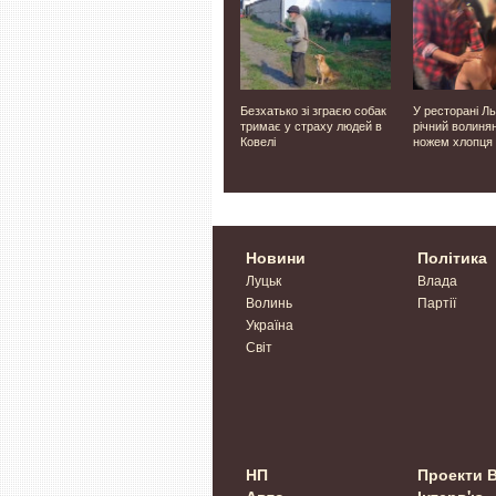
ронами
У Колківській громаді в
Безхатько зі зграєю собак
У ресторані Л
жя,
останній шлях провели
тримає у страху людей в
річний волиня
н, є
Героя Віталія Вороб'я
Ковелі
ножем хлопця
Новини
Політика
Луцьк
Влада
Волинь
Партії
Україна
Світ
НП
Проекти 