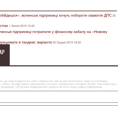
е обійдешся»: волинські підприємці хочуть побороти свавілля ДПС
25
естом
1 Липня 2015 13:43
линські підприємці потрапили у фінансову кабалу на «Новому
впрацювати в тандемі: варіанти
25 Грудня 2015 18:22
АР
, що коментування на сайті створені аж ніяк не для політичного піару чи антипіару,
, образ, безпідставних звинувачень та інших некоректних і негідних речей. Утім коментарі –
 модерації, суб’єктивні повідомлення і можуть містити недостовірну інформацію.