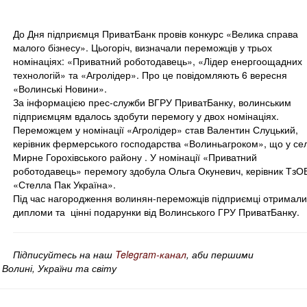
До Дня підприємця ПриватБанк провів конкурс «Велика справа
малого бізнесу». Цьогоріч, визначали переможців у трьох
номінаціях: «Приватний роботодавець», «Лідер енергоощадних
технологій» та «Агролідер». Про це повідомляють 6 вересня
«Волинські Новини».
За інформацією прес-служби ВГРУ ПриватБанку, волинським
підприємцям вдалось здобути перемогу у двох номінаціях.
Переможцем у номінації «Агролідер» став Валентин Слуцький,
керівник фермерського господарства «Волиньагроком», що у сел
Мирне Горохівського району . У номінації «Приватний
роботодавець» перемогу здобула Ольга Окуневич, керівник ТзО
«Стелла Пак Україна».
Під час нагородження волинян-переможців підприємці отримали
дипломи та цінні подарунки від Волинського ГРУ ПриватБанку.
Підписуйтесь на наш
Telegram-канал
, аби першими
Волині, України та світу