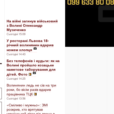
На війні загинув військовий
з Волині Олександр
Музиченко
Сьогодні 15:09
У ресторані Львова 18-
річний волинянин вдарив
ножем хлопця
Сьогодні 14:43
Без телефонів і нудьги: як на
Волині пройшло козацьке
наметове таборування для
дітей. Фото
Сьогодні 14:25
Волинянин ледь не сів на три
роки, бо вісім разів вдарив
працівника ТЦК
Сьогодні 13:56
«Сміливо і мужньо»: ЗМІ
розкрив, хто врятував
український літак від дрона в