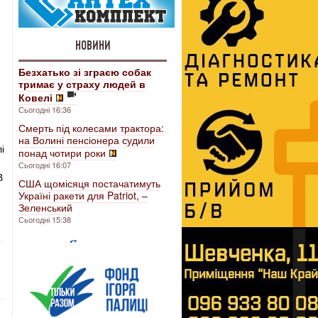
НОВИНИ
Безхатько зі зграєю собак
тримає у страху людей в
Ковелі
Сьогодні 16:36
Смерть під колесами трактора:
на Волині пенсіонера судили
і
понад чотири роки
Сьогодні 16:07
В
США щомісяця постачатимуть
Україні ракети для Patriot, –
Зеленський
Сьогодні 15:38