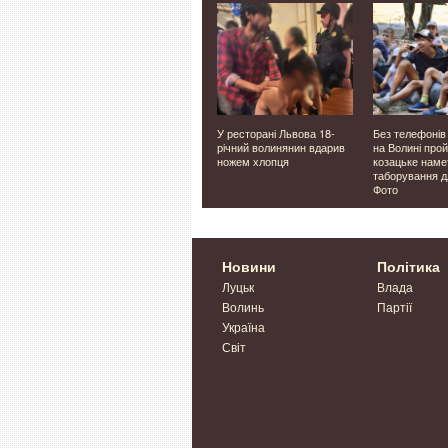
аді в
Ховалась під землею
У ресторані Львова 18-
Без телефонів 
овели
понад 1600 років: в
річний волинянин вдарив
на Волині про
б'я
Британії знайшли
ножем хлопця
козацьке наме
унікальну римську віллу
таборування дл
Фото
Новини
Політика
Луцьк
Влада
Волинь
Партії
Україна
Світ