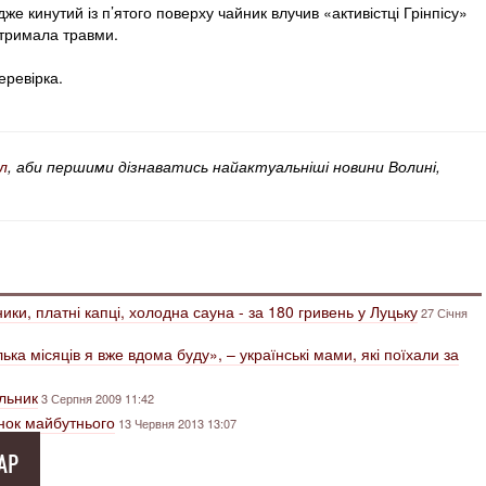
же кинутий із п’ятого поверху чайник влучив «активістці Грінпісу»
отримала травми.
еревірка.
л
, аби першими дізнаватись найактуальніші новини Волині,
ки, платні капці, холодна сауна - за 180 гривень у Луцьку
27 Січня
ька місяців я вже вдома буду», – українські мами, які поїхали за
ильник
3 Серпня 2009 11:42
нок майбутнього
13 Червня 2013 13:07
АР