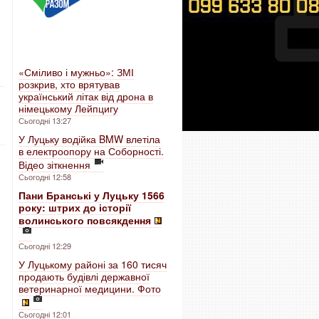
«Сміливо і мужньо»: ЗМІ
розкрив, хто врятував
український літак від дрона в
німецькому Лейпцигу
Сьогодні 13:27
У Луцьку водійка BMW влетіла
в електроопору на Соборності.
Відео зіткнення
Сьогодні 12:58
Пани Бранські у Луцьку 1566
року: штрих до історії
волинського повсякдення
Сьогодні 12:29
У Луцькому районі за 160 тисяч
продають будівлі державної
ветеринарної медицини. Фото
Сьогодні 12:01