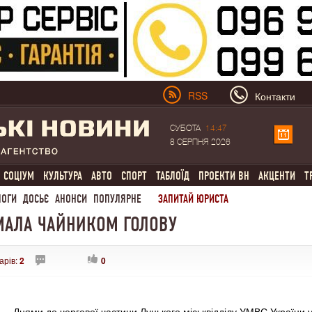
RSS
Контакти
СУБОТА
14:47
8 СЕРПНЯ 2026
СОЦІУМ
КУЛЬТУРА
АВТО
СПОРТ
ТАБЛОЇД
ПРОЕКТИ ВН
АКЦЕНТИ
Т
ЛОГИ
ДОСЬЄ
АНОНСИ
ПОПУЛЯРНЕ
ЗАПИТАЙ ЮРИСТА
АМАЛА ЧАЙНИКОМ ГОЛОВУ
арів:
2
0
Днями до чергової частини Луцького міськвідділу УМВС України 