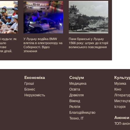
і нудьги: як
У Луцьку водійка BMW
Пани Бранські у Луцьку
У Луцькому
йшло
влетіла в електроопору на
1566 року: штрих до історії
тисяч прод
тове
Соборності. Відео
волинського повсякдення
державної
я дітей.
зіткнення
медицини.
Економіка
Соціум
Культу
Гроші
Медицина
Музика
Бізнес
Освіта
Кіно
Нерухомість
Довкілля
Літерату
Вікенд
Мистецт
Релігія
Історія
Благодійництво
Анонси
Техно, IT
ТОП-ано