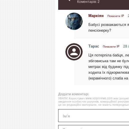
Коментарів: 2
Маркіян
2
Показати IP
Бабусі розважаються як
пенсіонерку?
Тарас
28 
Показати IP
Ця потерпіла бабця, л
збіговиська там не було
метрах від будинку під
ходила їх підкормлювал
(керамічного) слаба на 
Додати коментар:
УВАГА! Користувач www.volynnews.com має розуміти
зведення особистих рахунків, комерційної реклами
це не редакційні матеріали, не мають попередньої