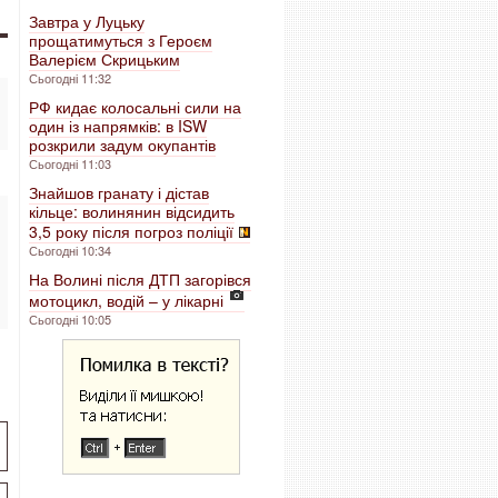
Завтра у Луцьку
прощатимуться з Героєм
Валерієм Скрицьким
Сьогодні 11:32
РФ кидає колосальні сили на
один із напрямків: в ISW
розкрили задум окупантів
Сьогодні 11:03
Знайшов гранату і дістав
кільце: волинянин відсидить
3,5 року після погроз поліції
Сьогодні 10:34
На Волині після ДТП загорівся
мотоцикл, водій – у лікарні
Сьогодні 10:05