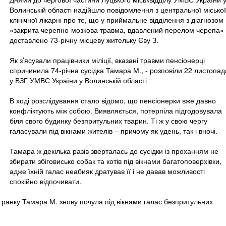
Волинській області надійшло повідомлення з центральної міської
клінічної лікарні про те, що у приймальне відділення з діагнозом
«закрита черепно-мозкова травма, вдавлений перелом черепа»
доставлено 73-річну місцеву жительку Єву З.
Як з’ясували працівники міліції, вказані травми пенсіонерці
спричинила 74-річна сусідка Тамара М., - розповіли 22 листопад
у ВЗГ УМВС України у Волинській області
В ході розслідування стало відомо, що пенсіонерки вже давно
конфліктують між собою. Виявляється, потерпіла підгодовувала
біля свого будинку безпритульних тварин. Ті ж у свою чергу
галасували під вікнами жителів – причому як удень, так і вночі.
Тамара ж декілька разів зверталась до сусідки із проханням не
збирати збіговисько собак та котів під вікнами багатоповерхівки,
адже їхній галас неабияк дратував її і не давав можливості
спокійно відпочивати.
 ранку Тамара М. знову почула під вікнами галас безпритульних