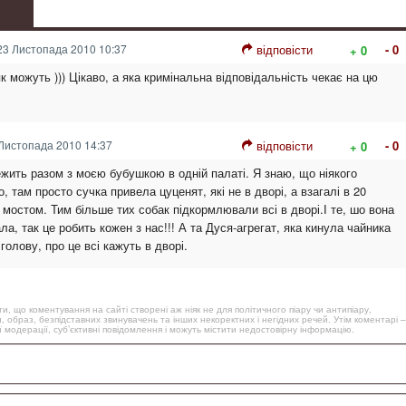
3 Листопада 2010 10:37
відповісти
- 0
+ 0
 можуть ))) Цікаво, а яка кримінальна відповідальність чекає на цю
Листопада 2010 14:37
відповісти
- 0
+ 0
ежить разом з моєю бубушкою в одній палаті. Я знаю, що ніякого
, там просто сучка привела цуценят, які не в дворі, а взагалі в 20
 мостом. Тим більше тих собак підкормлювали всі в дворі.І те, шо вона
а, так це робить кожен з нас!!! А та Дуся-агрегат, яка кинула чайника
голову, про це всі кажуть в дворі.
, що коментування на сайті створені аж ніяк не для політичного піару чи антипіару,
, образ, безпідставних звинувачень та інших некоректних і негідних речей. Утім коментарі –
 модерації, суб’єктивні повідомлення і можуть містити недостовірну інформацію.