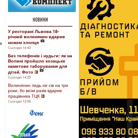
НОВИНИ
У ресторані Львова 18-
річний волинянин вдарив
ножем хлопця
а
Сьогодні 14:43
Без телефонів і нудьги: як на
Волині пройшло козацьке
наметове таборування для
дітей. Фото
Сьогодні 14:25
Волинянин ледь не сів на три
роки, бо вісім разів вдарив
працівника ТЦК
Сьогодні 13:56