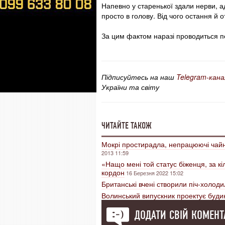
Напевно у старенької здали нерви, ад
просто в голову. Від чого остання й 
За цим фактом наразі проводиться п
Підписуйтесь на наш
Telegram-кана
України та світу
ЧИТАЙТЕ ТАКОЖ
Мокрі простирадла, непрацюючі чайни
2013 11:59
«Нащо мені той статус біженця, за кіл
кордон
16 Березня 2022 15:02
Британські вчені створили піч-холод
Волинський випускник проектує буди
ДОДАТИ СВІЙ КОМЕНТ