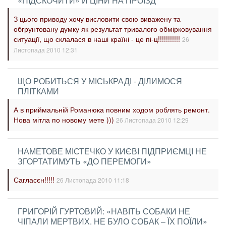
«ПІДСКОЧИТИ» Й ЦІНИ НА ПРОЇЗД
З цього приводу хочу висловити свою виважену та
обгрунтовану думку як результат тривалого обмірковування
ситуації, що склалася в наші країні - це пі-ц!!!!!!!!!!!
26
Листопада 2010 12:31
ЩО РОБИТЬСЯ У МІСЬКРАДІ - ДІЛИМОСЯ
ПЛІТКАМИ
А в приймальній Романюка повним ходом роблять ремонт.
Нова мітла по новому мете )))
26 Листопада 2010 12:29
НАМЕТОВЕ МІСТЕЧКО У КИЄВІ ПІДПРИЄМЦІ НЕ
ЗГОРТАТИМУТЬ «ДО ПЕРЕМОГИ»
Сагласєн!!!!!
26 Листопада 2010 11:18
ГРИГОРІЙ ГУРТОВИЙ: «НАВІТЬ СОБАКИ НЕ
ЧІПАЛИ МЕРТВИХ. НЕ БУЛО СОБАК – ЇХ ПОЇЛИ»