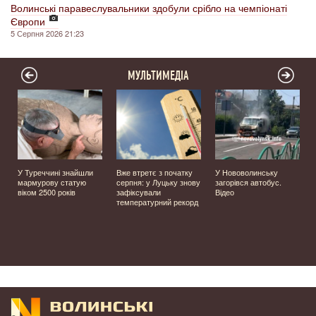
Волинські паравеслувальники здобули срібло на чемпіонаті
Європи
5 Серпня 2026 21:23
МУЛЬТИМЕДІА
У Туреччині знайшли
Вже втретє з початку
У Нововолинську
мармурову статую
серпня: у Луцьку знову
загорівся автобус.
️
віком 2500 років
зафіксували
Відео
температурний рекорд