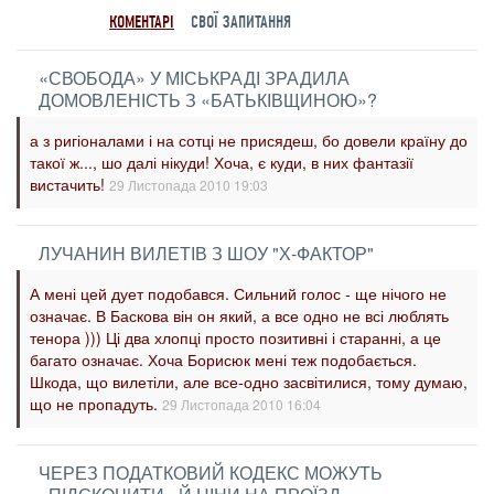
КОМЕНТАРІ
СВОЇ ЗАПИТАННЯ
«СВОБОДА» У МІСЬКРАДІ ЗРАДИЛА
ДОМОВЛЕНІСТЬ З «БАТЬКІВЩИНОЮ»?
а з ригіоналами і на сотці не присядеш, бо довели країну до
такої ж..., шо далі нікуди! Хоча, є куди, в них фантазії
вистачить!
29 Листопада 2010 19:03
ЛУЧАНИН ВИЛЕТІВ З ШОУ "Х-ФАКТОР"
А мені цей дует подобався. Сильний голос - ще нічого не
означає. В Баскова він он який, а все одно не всі люблять
тенора ))) Ці два хлопці просто позитивні і старанні, а це
багато означає. Хоча Борисюк мені теж подобається.
Шкода, що вилетіли, але все-одно засвітилися, тому думаю,
що не пропадуть.
29 Листопада 2010 16:04
ЧЕРЕЗ ПОДАТКОВИЙ КОДЕКС МОЖУТЬ