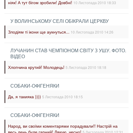
ніяк! А тут бігом зробили! Довбні!
10 Листопада 2010 18:33
У ВОЛИНСЬКОМУ СЕЛІ ОБІКРАЛИ ЦЕРКВУ
Злодіям ті ікони ще аукнуться...
10 Листопада 2010 14:26
ЛУЧАНИН СТАВ ЧЕМПІОНОМ СВІТУ З УШУ. ФОТО.
ВІДЕО
Хлопчина крутий! Молодець!
5 Листопада 2010 18:18
СОБАКИ-ОФІГЕНЯКИ
Да, я такияка ))))
5 Листопада 2010 18:15
СОБАКИ-ОФІГЕНЯКИ
Народ, ви своїми коментарями порадували!! Настрій на
весь день буде гарний! Дякую, чесно!
5 Листопада 2010 12:31