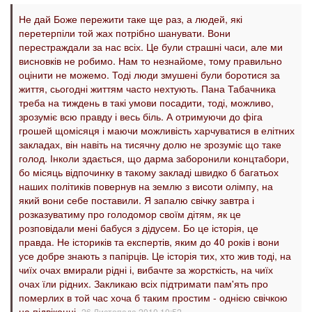
Не дай Боже пережити таке ще раз, а людей, які
перетерпіли той жах потрібно шанувати. Вони
перестраждали за нас всіх. Це були страшні часи, але ми
висновків не робимо. Нам то незнайоме, тому правильно
оцінити не можемо. Тоді люди змушені були боротися за
життя, сьогодні життям часто нехтують. Пана Табачника
треба на тиждень в такі умови посадити, тоді, можливо,
зрозуміє всю правду і весь біль. А отримуючи до фіга
грошей щомісяця і маючи можливість харчуватися в елітних
закладах, він навіть на тисячну долю не зрозуміє що таке
голод. Інколи здається, що дарма заборонили концтабори,
бо місяць відпочинку в такому закладі швидко б багатьох
наших політиків повернув на землю з висоти олімпу, на
який вони себе поставили. Я запалю свічку завтра і
розказуватиму про голодомор своїм дітям, як це
розповідали мені бабуся з дідусем. Бо це історія, це
правда. Не істориків та експертів, яким до 40 років і вони
усе добре знають з папірців. Це історія тих, хто жив тоді, на
чиїх очах вмирали рідні і, вибачте за жорсткість, на чиїх
очах їли рідних. Закликаю всіх підтримати пам'ять про
померлих в той час хоча б таким простим - однією свічкою
на підвіконні.
26 Листопада 2010 10:52