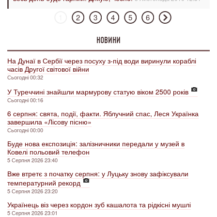
1
2
3
4
5
6
НОВИНИ
На Дунаї в Сербії через посуху з-під води виринули кораблі
часів Другої світової війни
Сьогодні 00:32
У Туреччині знайшли мармурову статую віком 2500 років
Сьогодні 00:16
6 серпня: свята, події, факти. Яблучний спас, Леся Українка
завершила «Лісову пісню»
Сьогодні 00:00
Буде нова експозиція: залізничники передали у музей в
Ковелі польовий телефон
5 Серпня 2026 23:40
Вже втретє з початку серпня: у Луцьку знову зафіксували
температурний рекорд
5 Серпня 2026 23:20
Українець віз через кордон зуб кашалота та рідкісні мушлі
5 Серпня 2026 23:01