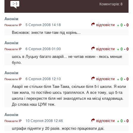
Коментарів: 8
Анонім
відповісти
5 Серпня 2008 14:18
+ 0
- 0
Показати IP
Висновок: знести там-там під корінь...
Анонім
відповісти
6 Серпня 2008 01:00
+ 0
- 0
Показати IP
шось в Луцьку багато аварій... не читав новин - якось менше
було.
Анонім
відповісти
6 Серпня 2008 12:10
+ 0
- 0
Показати IP
Аварії не стільки біля Там-Тама, скільки біля 5-ї школи. Я коли
там жила, то постійно шось траплялося. А все тому, що 5-та
школа і перехрестя біля неї знаходяться на місці кладовища.
До слова наш ЦУМ теж.
Анонім
відповісти
10 Серпня 2008 12:46
+ 0
- 0
Показати IP
штрафи підняти у 20 разів. жорстко працювати даі.