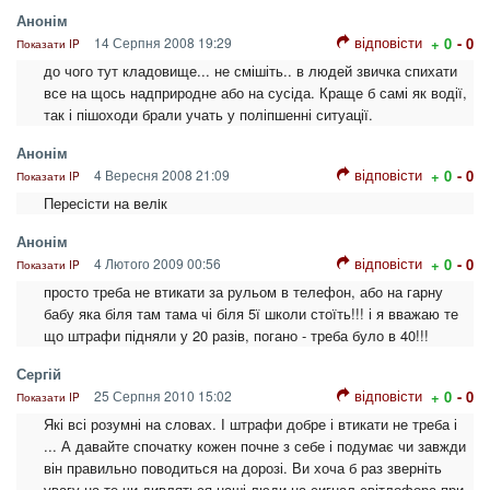
Анонім
відповісти
14 Серпня 2008 19:29
+ 0
- 0
Показати IP
до чого тут кладовище... не смішіть.. в людей звичка спихати
все на щось надприродне або на сусіда. Краще б самі як водії,
так і пішоходи брали учать у поліпшенні ситуації.
Анонім
відповісти
4 Вересня 2008 21:09
+ 0
- 0
Показати IP
Пересiсти на велiк
Анонім
відповісти
4 Лютого 2009 00:56
+ 0
- 0
Показати IP
просто треба не втикати за рульом в телефон, або на гарну
бабу яка біля там тама чі біля 5ї школи стоїть!!! і я вважаю те
що штрафи підняли у 20 разів, погано - треба було в 40!!!
Сергій
відповісти
25 Серпня 2010 15:02
+ 0
- 0
Показати IP
Які всі розумні на словах. І штрафи добре і втикати не треба і
... А давайте спочатку кожен почне з себе і подумає чи завжди
він правильно поводиться на дорозі. Ви хоча б раз зверніть
увагу на те чи дивляться наші люди на сигнал світлофора при