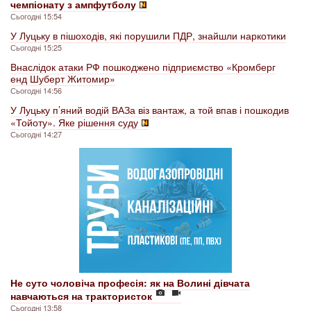
чемпіонату з ампфутболу
Сьогодні 15:54
У Луцьку в пішоходів, які порушили ПДР, знайшли наркотики
Сьогодні 15:25
Внаслідок атаки РФ пошкоджено підприємство «Кромберг
енд Шуберт Житомир»
Сьогодні 14:56
У Луцьку п’яний водій ВАЗа віз вантаж, а той впав і пошкодив
«Тойоту». Яке рішення суду
Сьогодні 14:27
Не суто чоловіча професія: як на Волині дівчата
навчаються на трактористок
Сьогодні 13:58