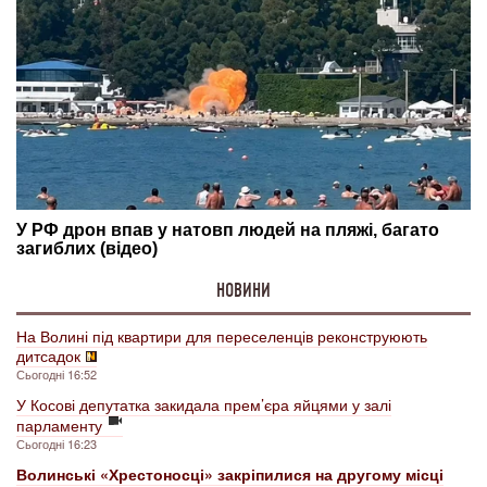
НОВИНИ
На Волині під квартири для переселенців реконструюють
дитсадок
Сьогодні 16:52
У Косові депутатка закидала прем’єра яйцями у залі
парламенту
Сьогодні 16:23
Волинські «Хрестоносці» закріпилися на другому місці