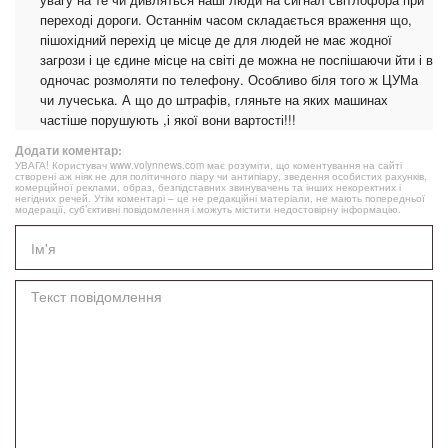
переході дороги. Останнім часом складається враження що,
пішохідний перехід це місце де для людей не має жодної
загрози і це єдине місце на світі де можна не поспішаючи йти і в
одночас розмоляти по телефону. Особливо біля того ж ЦУМа
чи лучеська. А що до штрафів, гляньте на яких машинах
частіше порушують ,і якої вони вартості!!!
Додати коментар:
УВАГА! Користувач www.volynnews.com має розуміти, що коментування на сайті
створені аж ніяк не для політичного піару чи антипіару, зведення особистих рахунків,
комерційної реклами, образ, безпідставних звинувачень та інших некоректних і
негідних речей. Утім коментарі – це не редакційні матеріали, не мають попередньої
модерації, суб’єктивні повідомлення і можуть містити недостовірну інформацію.