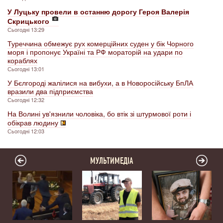
У Луцьку провели в останню дорогу Героя Валерія
Скрицького
Сьогодні 13:29
Туреччина обмежує рух комерційних суден у бік Чорного
моря і пропонує Україні та РФ мораторій на удари по
кораблях
Сьогодні 13:01
У Бєлгороді жалілися на вибухи, а в Новоросійську БпЛА
вразили два підприємства
Сьогодні 12:32
На Волині ув'язнили чоловіка, бо втік зі штурмової роти і
обікрав людину
Сьогодні 12:03
МУЛЬТИМЕДІА