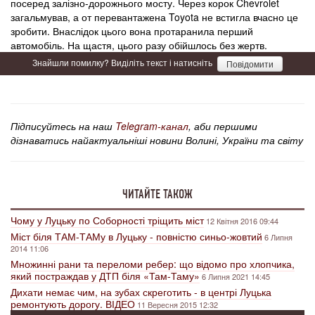
посеред залізно-дорожнього мосту. Через корок Chevrolet
загальмував, а от перевантажена Toyota не встигла вчасно це
зробити. Внаслідок цього вона протаранила перший
автомобіль. На щастя, цього разу обійшлось без жертв.
Знайшли помилку? Виділіть текст і натисніть
Повідомити
Підписуйтесь на наш
Telegram-канал
, аби першими
дізнаватись найактуальніші новини Волині, України та світу
ЧИТАЙТЕ ТАКОЖ
Чому у Луцьку по Соборності тріщить міст
12 Квітня 2016 09:44
Міст біля ТАМ-ТАМу в Луцьку - повністю синьо-жовтий
6 Липня
2014 11:06
Множинні рани та переломи ребер: що відомо про хлопчика,
який постраждав у ДТП біля «Там-Таму»
6 Липня 2021 14:45
Дихати немає чим, на зубах скреготить - в центрі Луцька
ремонтують дорогу. ВІДЕО
11 Вересня 2015 12:32