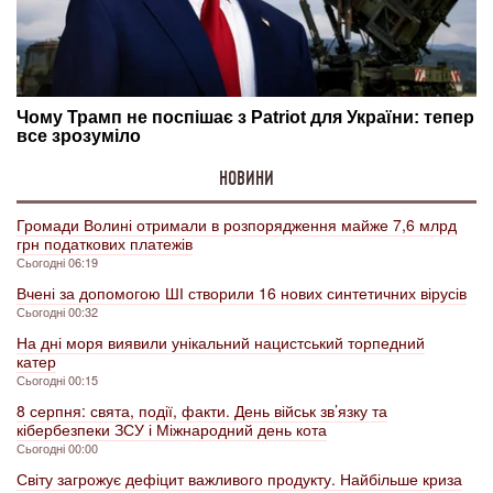
НОВИНИ
Громади Волині отримали в розпорядження майже 7,6 млрд
грн податкових платежів
Сьогодні 06:19
Вчені за допомогою ШІ створили 16 нових синтетичних вірусів
Сьогодні 00:32
На дні моря виявили унікальний нацистський торпедний
катер
Сьогодні 00:15
8 серпня: свята, події, факти. День військ зв’язку та
кібербезпеки ЗСУ і Міжнародний день кота
Сьогодні 00:00
Світу загрожує дефіцит важливого продукту. Найбільше криза