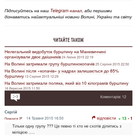
Підписуйтесь на наш
Telegram-канал
, аби першими
дізнаватись найактуальніші новини Волині, України та світу
ЧИТАЙТЕ ТАКОЖ
Нелегальний видобуток бурштину на Маневиччині
організували двоє даішників
24 Липня 2015 22:19
На Волині затримали групу бурштинокопачів
25 Серпня 2015 22:50
На Волині після «копачів» у надрах залишається до 85%
бурштину
13 Серпня 2015 12:29
На Волині затримали поляка, який віз 10 кілограмів бурштину
16 Вересня 2015 11:50
Коментарів: 12
Сергій
відповісти
14 Травня 2015 16:50
+ 13
- 1
Показати IP
Тільки одну групу ??? Це певно ті хто не схотів ділитись з
міліцією .....