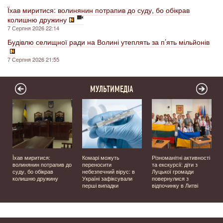
Їхав миритися: волинянин потрапив до суду, бо обікрав
колишню дружину
7 Серпня 2026 22:14
Будівлю селищної ради на Волині утеплять за п’ять мільйонів
7 Серпня 2026 21:55
МУЛЬТИМЕДІА
Їхав миритися:
Комарі можуть
Різноманітні активності
волинянин потрапив до
переносити
та екскурсії: діти з
суду, бо обікрав
небезпечний вірус: в
Луцької громади
колишню дружину
Україні зафіксували
повернулися з
перші випадки
відпочинку в Литві
у