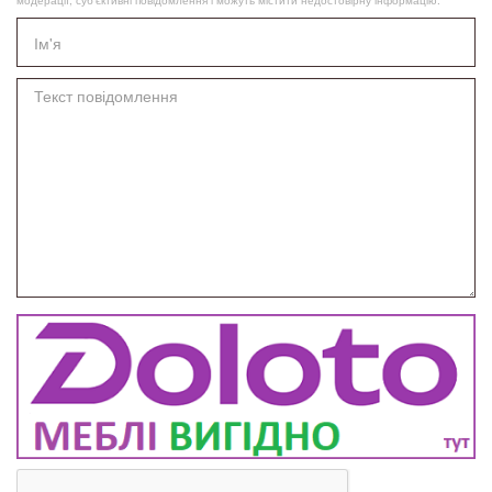
модерації, суб’єктивні повідомлення і можуть містити недостовірну інформацію.