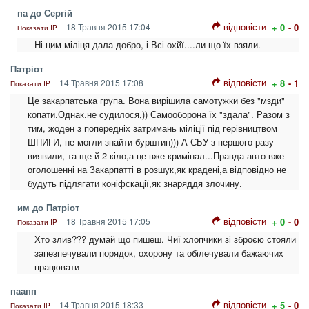
па до Сергій
відповісти
18 Травня 2015 17:04
+ 0
- 0
Показати IP
Ні цим міліця дала добро, і Всі охйї....ли що їх взяли.
Патріот
відповісти
14 Травня 2015 17:08
+ 8
- 1
Показати IP
Це закарпатська група. Вона вирішила самотужки без "мзди"
копати.Однак.не судилося,)) Самооборона їх "здала". Разом з
тим, жоден з попередніх затримань міліції під герівництвом
ШПИГИ, не могли знайти бурштин))) А СБУ з першого разу
виявили, та ще й 2 кіло,а це вже кримінал...Правда авто вже
оголошенні на Закарпатті в розшук,як крадені,а відповідно не
будуть підлягати коніфскації,як знаряддя злочину.
им до Патріот
відповісти
18 Травня 2015 17:05
+ 0
- 0
Показати IP
Хто злив??? думай що пишеш. Чиї хлопчики зі зброєю стояли
запезпечували порядок, охорону та обілечували бажаючих
працювати
паапп
відповісти
14 Травня 2015 18:33
+ 5
- 0
Показати IP