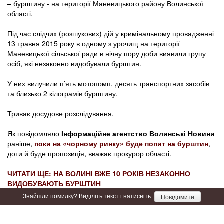
– бурштину - на території Маневицького району Волинської
області.
Під час слідчих (розшукових) дій у кримінальному провадженні
13 травня 2015 року в одному з урочищ на території
Маневицької сільської ради в нічну пору доби виявили групу
осіб, які незаконно видобували бурштин.
У них вилучили п’ять мотопомп, десять транспортних засобів
та близько 2 кілограмів бурштину.
Триває досудове розслідування.
Як повідомляло
Інформаційне агентство Волинські Новини
раніше,
поки на «чорному ринку» буде попит на бурштин
,
доти й буде пропозиція, вважає прокурор області.
ЧИТАТИ ЩЕ: НА ВОЛИНІ ВЖЕ 10 РОКІВ НЕЗАКОННО
ВИДОБУВАЮТЬ БУРШТИН
Знайшли помилку? Виділіть текст і натисніть
Повідомити