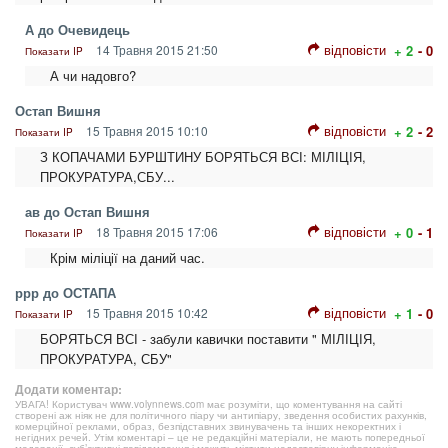
А до Очевидець
відповісти
14 Травня 2015 21:50
+ 2
- 0
Показати IP
А чи надовго?
Остап Вишня
відповісти
15 Травня 2015 10:10
+ 2
- 2
Показати IP
З КОПАЧАМИ БУРШТИНУ БОРЯТЬСЯ ВСІ: МІЛІЦІЯ,
ПРОКУРАТУРА,СБУ...
ав до Остап Вишня
відповісти
18 Травня 2015 17:06
+ 0
- 1
Показати IP
Крім міліції на даний час.
ррр до ОСТАПА
відповісти
15 Травня 2015 10:42
+ 1
- 0
Показати IP
БОРЯТЬСЯ ВСІ - забули кавички поставити " МІЛІЦІЯ,
ПРОКУРАТУРА, СБУ"
Додати коментар:
УВАГА! Користувач www.volynnews.com має розуміти, що коментування на сайті
створені аж ніяк не для політичного піару чи антипіару, зведення особистих рахунків,
комерційної реклами, образ, безпідставних звинувачень та інших некоректних і
негідних речей. Утім коментарі – це не редакційні матеріали, не мають попередньої