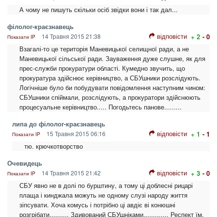
А чому не пишуть скільки осіб звідки вони і так дал...
філолог-краєзнавець
відповісти
14 Травня 2015 21:38
+ 2
- 0
Показати IP
Взагалі-то це територія Маневицької селищної ради, а не
Маневицької сільської ради. Зауваження дуже слушне, як для
прес-служби прокуратури області. Кумедно звучить, що
прокуратура здійснює керівництво, а СБУшники розслідують.
Логічніше було би побудувати повідомлення наступним чином:
СБУшники спіймали, розслідують, а прокуратори здійснюють
процесуальне керівництво..... Погодьтесь панове.........
липа до філолог-краєзнавець
відповісти
15 Травня 2015 06:16
+ 1
- 1
Показати IP
тю. крючкотворство
Очевидець
відповісти
14 Травня 2015 21:42
+ 3
- 0
Показати IP
СБУ явно не в долі по бурштину, а тому ці доблесні рицарі
плаща і кинджала можуть не одному слузі народу життя
зіпсувати. Хоча комусь і потрібно ці авдіє ві конюшні
розгрібати.......... Здивований СБУшніками............. Респект їм.