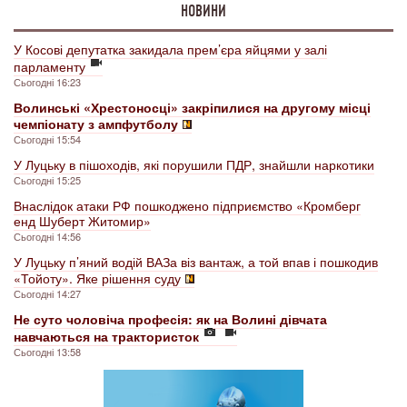
НОВИНИ
У Косові депутатка закидала прем’єра яйцями у залі
парламенту
Сьогодні 16:23
Волинські «Хрестоносці» закріпилися на другому місці
чемпіонату з ампфутболу
Сьогодні 15:54
У Луцьку в пішоходів, які порушили ПДР, знайшли наркотики
Сьогодні 15:25
Внаслідок атаки РФ пошкоджено підприємство «Кромберг
енд Шуберт Житомир»
Сьогодні 14:56
У Луцьку п’яний водій ВАЗа віз вантаж, а той впав і пошкодив
«Тойоту». Яке рішення суду
Сьогодні 14:27
Не суто чоловіча професія: як на Волині дівчата
навчаються на трактористок
Сьогодні 13:58