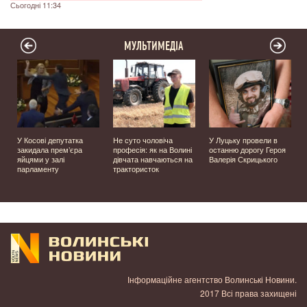
Сьогодні 11:34
МУЛЬТИМЕДІА
У Косові депутатка
Не суто чоловіча
У Луцьку провели в
закидала прем’єра
професія: як на Волині
останню дорогу Героя
яйцями у залі
дівчата навчаються на
Валерія Скрицького
парламенту
трактористок
Інформаційне агентство Волинські Новини.
2017 Всі права захищені