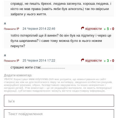
справді, не пишіть брехні. людина загинула. хороша людина. і
ніхто не мав права (навіть якби був алкоголь) так по-звірськи
забрати у нього життя.
я
відповісти
24 Червня 2014 22:46
+ 5
- 0
Показати IP
тобто потерпілий ще й винен? бо він був на підпитку і через це
була шарпанина? і саме тому можна було в нього ножем
пирнути?
я
відповісти
25 Червня 2014 17:22
+ 3
- 0
Показати IP
страшно жити стає.......................
Додати коментар:
УВАГА! Користувач www.volynnews.com має розуміти, що коментування на сайті
створені аж ніяк не для політичного піару чи антипіару, зведення особистих рахунків,
комерційної реклами, образ, безпідставних звинувачень та інших некоректних і
негідних речей. Утім коментарі – це не редакційні матеріали, не мають попередньої
модерації, суб’єктивні повідомлення і можуть містити недостовірну інформацію.