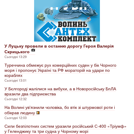
У Луцьку провели в останню дорогу Героя Валерія
Скрицького
Сьогодні 13:29
Туреччина обмежує рух комерційних суден у бік Чорного
моря і пропонує Україні та РФ мораторій на удари по
кораблях
Сьогодні 13:01
У Бєлгороді жалілися на вибухи, а в Новоросійську БпЛА
вразили два підприємства
Сьогодні 12:32
На Волині ув'язнили чоловіка, бо втік зі штурмової роти і
обікрав людину
Сьогодні 12:03
Сили безпілотних систем уразили російський С-400 «Тріумф»
у Геленджику та три судна у Чорному морі