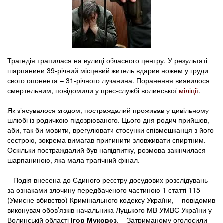
Трагедія трапилася на вулиці обласного центру. У результаті
шарпанини 39-річний місцевий житель вдарив ножем у груди
свого опонента – 31-річного лучанина. Поранення виявилося
смертельним, повідомили у прес-службі волинської
міліції
.
Як з’ясувалося згодом, постраждалий проживав у цивільному
шлюбі із родичкою підозрюваного. Цього дня родич прийшов,
аби, так би мовити, врегулювати стосунки співмешканця з його
сестрою, зокрема вимагав припинити зловживати спиртним.
Оскільки постраждалий був напідпитку, розмова закінчилася
шарпаниною, яка мала трагічний фінал.
– Подія внесена до Єдиного реєстру досудових розслідувань
за ознаками злочину передбаченого частиною 1 статті 115
(Умисне вбивство) Кримінального кодексу України, – повідомив
виконувач обов’язків начальника Луцького МВ УМВС України у
Волинській області
Ігор Муковоз
. – Затриманому оголосили