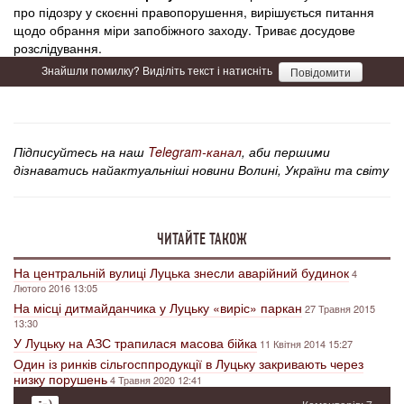
про підозру у скоєнні правопорушення, вирішується питання
щодо обрання міри запобіжного заходу. Триває досудове
розслідування.
Знайшли помилку? Виділіть текст і натисніть
Повідомити
Підписуйтесь на наш
Telegram-канал
, аби першими
дізнаватись найактуальніші новини Волині, України та світу
ЧИТАЙТЕ ТАКОЖ
На центральній вулиці Луцька знесли аварійний будинок
4
Лютого 2016 13:05
На місці дитмайданчика у Луцьку «виріс» паркан
27 Травня 2015
13:30
У Луцьку на АЗС трапилася масова бійка
11 Квітня 2014 15:27
Один із ринків сільгосппродукції в Луцьку закривають через
низку порушень
4 Травня 2020 12:41