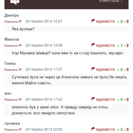
Коментарів: 7
Дмитро
відповісти
24 Червня 2014 12:21
+ 2
- 0
Показати IP
Яка вулиця?
Микола
відповісти
24 Червня 2014 13:06
+ 1
- 2
Показати IP
Ігор Муковоз вбивця? коли вже їх на с=хід пошлють, мусаріл
Ганна
відповісти
24 Червня 2014 17:37
+ 6
- 0
Показати IP
Сутичвка була не через це.Алкоголю ніякого не було.Не пишіть
маячні.Майте совість.
мкс
відповісти
24 Червня 2014 17:42
+ 0
- 0
Показати IP
алкоголь був у крові обох. А правду навряд чи хтось
дізнається, все занадто заплутано
лучанка
відповісти
24 Червня 2014 22:42
+ 5
- 0
Показати IP