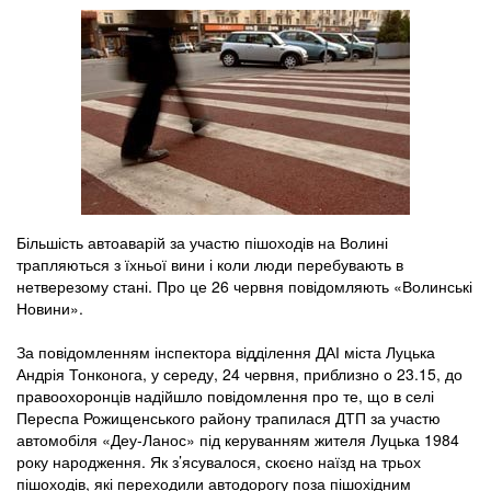
Більшість автоаварій за участю пішоходів на Волині
трапляються з їхньої вини і коли люди перебувають в
нетверезому стані. Про це 26 червня повідомляють «Волинські
Новини».
За повідомленням інспектора відділення ДАІ міста Луцька
Андрія Тонконога, у середу, 24 червня, приблизно о 23.15, до
правоохоронців надійшло повідомлення про те, що в селі
Переспа Рожищенського району трапилася ДТП за участю
автомобіля «Деу-Ланос» під керуванням жителя Луцька 1984
року народження. Як з’ясувалося, скоєно наїзд на трьох
пішоходів, які переходили автодорогу поза пішохідним