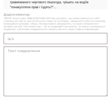
травмованого чергового пішохода, грішать на водіїв
"понакупляли прав і їздять!!"...
Додати коментар:
УВАГА! Користувач www.volynnews.com має розуміти, що коментування на сайті
створені аж ніяк не для політичного піару чи антипіару, зведення особистих рахунків,
комерційної реклами, образ, безпідставних звинувачень та інших некоректних і
негідних речей. Утім коментарі – це не редакційні матеріали, не мають попередньої
модерації, суб’єктивні повідомлення і можуть містити недостовірну інформацію.