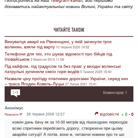
Підписуйтесь на наш
Telegram-канал
, аби першими
дізнаватись найактуальніші новини Волині, України та світу
ЧИТАЙТЕ ТАКОЖ
Винуватця аварії на Рівненщині, у якій загинули троє
волинян, взяли під варту
10 Червня 2020 19:52
Телефони для тих, хто шукає відомості про бійців під
Іловайськом
3 Вересня 2014 11:06
Під кайфом, під градусом та без прав: у вихідні волинські
патрульні зупинили сімох горе-водіїв
5 Травня 2025 16:40
Назвали ціну проїзду платними дорогами України, серед них
– траса Ягодин-Ковель-Луцьк
27 Липня 2021 15:41
Коментарів: 1
Анонімус
відповісти
26 Червня 2009 12:57
+ 0
- 0
Показати IP
кожен день бачу як за 10-30 метрів від пішоходних переходів
всякі спритники перебігають дорогу, створюючи при цьому
аварійні ситуції! А потім, вони ж, читаючи новини про те шо