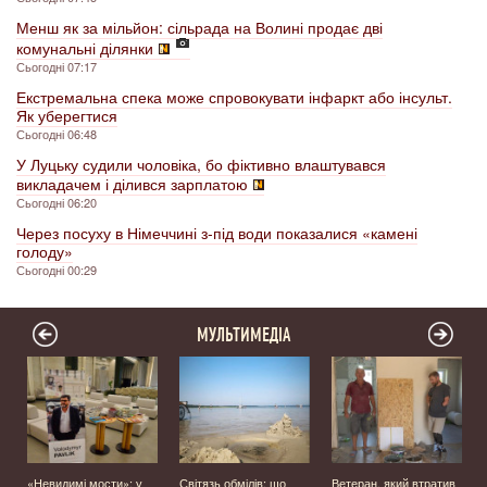
Менш як за мільйон: сільрада на Волині продає дві
комунальні ділянки
Сьогодні 07:17
Екстремальна спека може спровокувати інфаркт або інсульт.
Як уберегтися
Сьогодні 06:48
У Луцьку судили чоловіка, бо фіктивно влаштувався
викладачем і ділився зарплатою
Сьогодні 06:20
Через посуху в Німеччині з-під води показалися «камені
голоду»
Сьогодні 00:29
МУЛЬТИМЕДІА
«Невидимі мости»: у
Світязь обмілів: що
Ветеран, який втратив