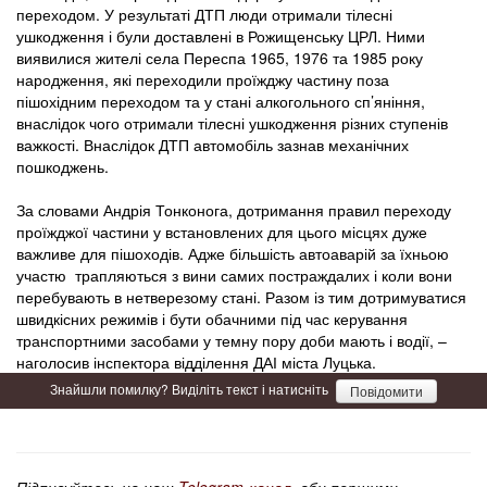
переходом. У результаті ДТП люди отримали тілесні
ушкодження і були доставлені в Рожищенську ЦРЛ. Ними
виявилися жителі села Переспа 1965, 1976 та 1985 року
народження, які переходили проїжджу частину поза
пішохідним переходом та у стані алкогольного сп’яніння,
внаслідок чого отримали тілесні ушкодження різних ступенів
важкості. Внаслідок ДТП автомобіль зазнав механічних
пошкоджень.
За словами Андрія Тонконога, дотримання правил переходу
проїжджої частини у встановлених для цього місцях дуже
важливе для пішоходів. Адже більшість автоаварій за їхньою
участю трапляються з вини самих постраждалих і коли вони
перебувають в нетверезому стані. Разом із тим дотримуватися
швидкісних режимів і бути обачними під час керування
транспортними засобами у темну пору доби мають і водії, –
наголосив інспектора відділення ДАІ міста Луцька.
Знайшли помилку? Виділіть текст і натисніть
Повідомити