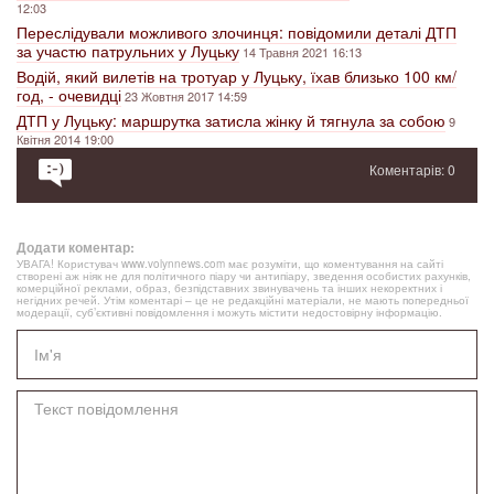
12:03
Переслідували можливого злочинця: повідомили деталі ДТП
за участю патрульних у Луцьку
14 Травня 2021 16:13
Водій, який вилетів на тротуар у Луцьку, їхав близько 100 км/
год, - очевидці
23 Жовтня 2017 14:59
ДТП у Луцьку: маршрутка затисла жінку й тягнула за собою
9
Квітня 2014 19:00
Коментарів: 0
Додати коментар:
УВАГА! Користувач www.volynnews.com має розуміти, що коментування на сайті
створені аж ніяк не для політичного піару чи антипіару, зведення особистих рахунків,
комерційної реклами, образ, безпідставних звинувачень та інших некоректних і
негідних речей. Утім коментарі – це не редакційні матеріали, не мають попередньої
модерації, суб’єктивні повідомлення і можуть містити недостовірну інформацію.