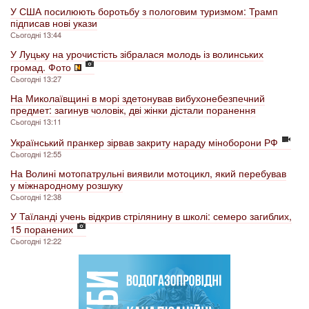
У США посилюють боротьбу з пологовим туризмом: Трамп
підписав нові укази
Сьогодні 13:44
У Луцьку на урочистість зібралася молодь із волинських
громад. Фото
Сьогодні 13:27
На Миколаївщині в морі здетонував вибухонебезпечний
предмет: загинув чоловік, дві жінки дістали поранення
Сьогодні 13:11
Український пранкер зірвав закриту нараду міноборони РФ
Сьогодні 12:55
На Волині мотопатрульні виявили мотоцикл, який перебував
у міжнародному розшуку
Сьогодні 12:38
У Таїланді учень відкрив стрілянину в школі: семеро загиблих,
15 поранених
Сьогодні 12:22