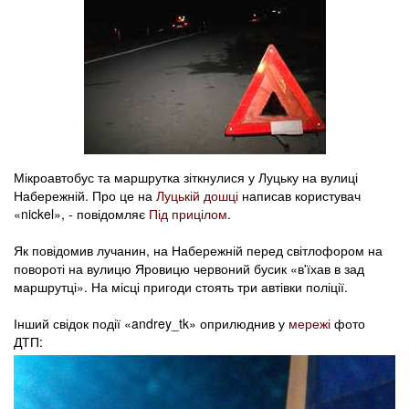
Мікроавтобус та маршрутка зіткнулися у Луцьку на вулиці
Набережній. Про це на
Луцькій дошці
написав користувач
«nickel», - повідомляє
Під прицілом
.
Як повідомив лучанин, на Набережній перед світлофором на
повороті на вулицю Яровицю червоний бусик «в'їхав в зад
маршрутці». На місці пригоди стоять три автівки поліції.
Інший свідок події «andrey_tk» оприлюднив у
мережі
фото
ДТП: