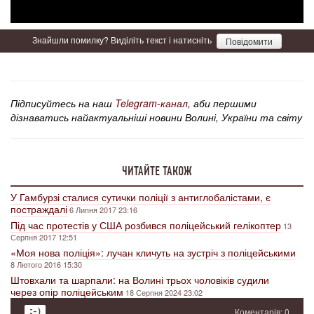
Знайшли помилку? Виділіть текст і натисніть
Повідомити
Підписуйтесь на наш
Telegram-канал
, аби першими
дізнаватись найактуальніші новини Волині, України та світу
ЧИТАЙТЕ ТАКОЖ
У Гамбурзі сталися сутички поліції з антиглобалістами, є
постраждалі
6 Липня 2017 23:16
Під час протестів у США розбився поліцейський гелікоптер
13
Серпня 2017 12:51
«Моя нова поліція»: лучан кличуть на зустріч з поліцейськими
8 Лютого 2016 15:30
Штовхали та шарпали: на Волині трьох чоловіків судили
через опір поліцейським
18 Серпня 2024 23:02
Коментарів: 0