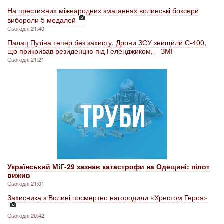
На престижних міжнародних змаганнях волинські боксери
вибороли 5 медалей
Сьогодні 21:40
Палац Путіна тепер без захисту. Дрони ЗСУ знищили С-400,
що прикривав резиденцію під Геленджиком, – ЗМІ
Сьогодні 21:21
Український МіГ-29 зазнав катастрофи на Одещині: пілот
вижив
Сьогодні 21:01
Захисника з Волині посмертно нагородили «Хрестом Героя»
Сьогодні 20:42