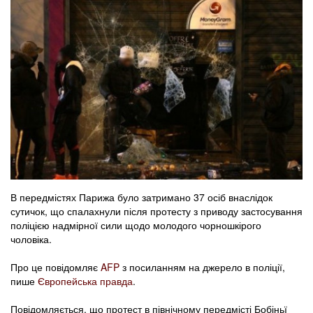
В передмістях Парижа було затримано 37 осіб внаслідок
сутичок, що спалахнули після протесту з приводу застосування
поліцією надмірної сили щодо молодого чорношкірого
чоловіка.
Про це повідомляє
AFP
з посиланням на джерело в поліції,
пише
Європейська правда
.
Повідомляється, що протест в північному передмісті Бобіньї