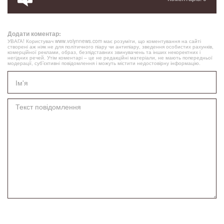
Додати коментар:
УВАГА! Користувач www.volynnews.com має розуміти, що коментування на сайті
створені аж ніяк не для політичного піару чи антипіару, зведення особистих рахунків,
комерційної реклами, образ, безпідставних звинувачень та інших некоректних і
негідних речей. Утім коментарі – це не редакційні матеріали, не мають попередньої
модерації, суб’єктивні повідомлення і можуть містити недостовірну інформацію.