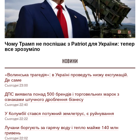
НОВИНИ
«Волинська трагедія»: в Україні проведуть низку ексгумацій.
Де саме
Сьогодні 23:00
ДПС виявила понад 500 брендів і торговельних марок з
ознаками штучного дроблення бізнесу
Сьогодні 22:40
У Колумбії стався потужний землетрус, є руйнування
Сьогодні 22:22
Лучани боргують за гарячу воду і тепло майже 140 млн
гривень
Сьогодні 22:02