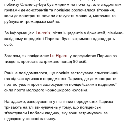
поблизу Ольне-су-Буа був мирним на початку, але згодом між
групами демонстрантів та поліцією розпочалися зіткнення,
коли демонстранти почали атакувати машини, магазини та
руйнувати громадське майно.
За інформацією
La-croix
, після інцидентів в Аржантей, північно-
західному передмісті Парижа, було затримано одинадцять
осіб.
Загалом, як повідомляє
Le Figaro
, у передмістях Парижа за
тиждень протестів затримано понад 90 осіб.
Раніше повідомлялося, що поліція застосувала сльозогінний
газ під час сутичок в передмістях Парижа, де демонстранти
протестували проти застосування поліцейськими надмірної
сили проти молодого чорношкірого чоловіка.
Нагадаємо, заворушення у північних передмістях Парижа
тривають на тлі звинувачень у тому, що поліцейські
зґвалтували і побили людину, яку вони затримували за
підозрою у скоєнні злочину.