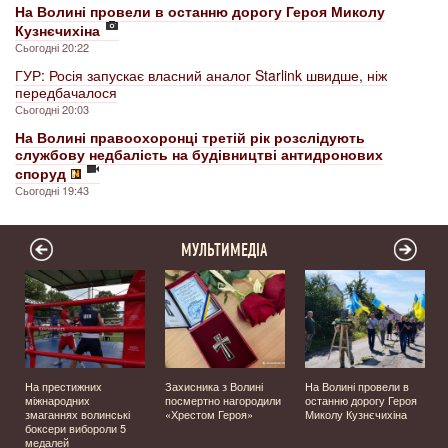
На Волині провели в останню дорогу Героя Миколу
Кузнєчихіна
Сьогодні 20:22
ГУР: Росія запускає власний аналог Starlink швидше, ніж
передбачалося
Сьогодні 20:03
На Волині правоохоронці третій рік розслідують
службову недбалість на будівництві антидронових
споруд
Сьогодні 19:43
МУЛЬТИМЕДІА
На престижних
Захисника з Волині
На Волині провели в
міжнародних
посмертно нагородили
останню дорогу Героя
а
змаганнях волинські
«Хрестом Героя»
Миколу Кузнєчихіна
боксери вибороли 5
медалей