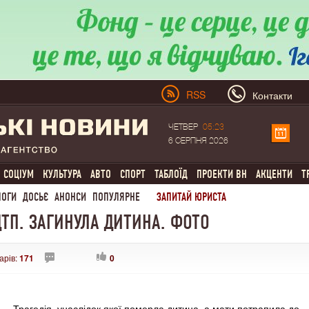
RSS
Контакти
ЧЕТВЕР
05:23
6 СЕРПНЯ 2026
СОЦІУМ
КУЛЬТУРА
АВТО
СПОРТ
ТАБЛОЇД
ПРОЕКТИ ВН
АКЦЕНТИ
Т
ЛОГИ
ДОСЬЄ
АНОНСИ
ПОПУЛЯРНЕ
ЗАПИТАЙ ЮРИСТА
ДТП. ЗАГИНУЛА ДИТИНА. ФОТО
арів:
171
0
Трагедія, унаслідок якої померла дитина, а мати потрапила до