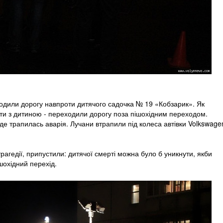
реходили дорогу навпроти дитячого садочка № 19 «Кобзарик». Як
ати з дитиною - переходили дорогу поза пішохідним переходом.
де трапилась аварія. Лучани втрапили під колеса автівки Volkswage
рагедії, припустили: дитячої смерті можна було б уникнути, якби
шохідний перехід.