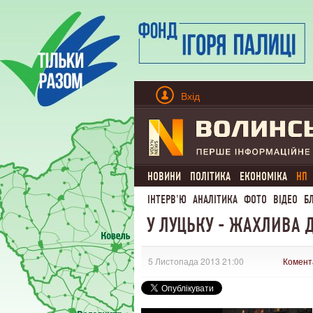
Вхід
НОВИНИ
ПОЛІТИКА
ЕКОНОМІКА
НП
ІНТЕРВ'Ю
АНАЛІТИКА
ФОТО
ВІДЕО
Б
У ЛУЦЬКУ - ЖАХЛИВА 
5 Листопада 2013 21:00
Комент