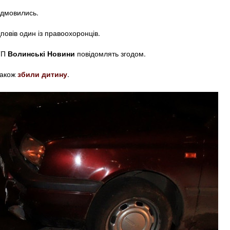
ідмовились.
повів один із правоохоронців.
ДТП
Волинські Новини
повідомлять згодом.
також
збили дитину
.