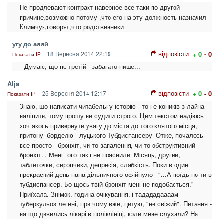
Не продлевают контракт наверное все-таки по другой
причине,возможно потому ,что его на эту должность назначил
Климчук,говорят,что родственники
угу до аяяй
відповісти
18 Вересня 2014 22:19
+ 0
- 0
Показати IP
Думаю, що по третій - забагато пише...
Alja
відповісти
25 Вересня 2014 12:17
+ 0
- 0
Показати IP
Знаю, що написати читабельну історію - то не коників з лайна
наліпити, тому прошу не судити строго. Цим текстом надіюсь
хоч якось привернути увагу до міста до того клятого місця,
притону, борделю - луцького Тубдиспансеру. Отже, почалось
все просто - бронхіт, чи то запалення, чи то обструктивний
бронхіт... Мені того так і не пояснили. Місяць, другий,
таблеточки, сиропчики, депресія, слабкість. Поки в один
прекрасний день пана дільничного осяйнуло - "...А поїдь но ти в
тубдиспансер. Бо щось твій бронхіт мені не подобається."
Приїхала. Знімок, година очікування, і тадададаааам -
туберкульоз легені, при чому вже, цитую, "не свіжий". Питання -
на що дивились лікарі в поліклініці, коли мене слухали? На