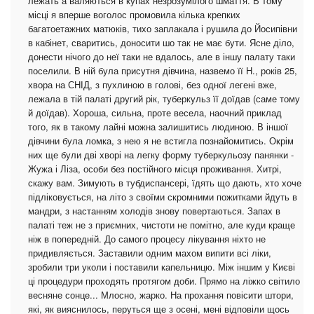
лежать а валяються в купах незрозумілого шмаття. В тому
місці я вперше воголос промовила кілька крепких
багатоетажних матюків, тихо заплакала і рушила до Йосипівни
в кабінет, сваритись, доносити шо так не має бути. Ясне діло,
донести нічого до неї таки не вдалось, але в іншу палату таки
поселили. В ній була присутня дівчина, назвемо її Н., років 25,
хвора на СНІД, з пухлиною в голові, без одної легені вже,
лежала в тій палаті другий рік, туберкульз її доїдав (саме тому
й доїдав). Хороша, сильна, проте весела, наочний приклад
того, як в такому лайні можна залишитись людиною. В іншої
дівчини була ломка, з нею я не встигла познайомитись. Окрім
них ще були дві хворі на легку форму туберкульозу панянки -
Жужа і Ліза, особи без постійного місця проживання. Хитрі,
скажу вам. Зимують в тубдиспансері, їдять що дають, хто хоче
підліковується, на літо з своїми скромними пожитками йдуть в
мандри, з настанням холодів знову повертаються. Запах в
палаті теж не з приємних, чистоти не помітно, але куди краще
ніж в попередній. До самого процесу лікування ніхто не
придивляється. Заставили одним махом випити всі ліки,
зробили три уколи і поставили капельницю. Між іншим у Києві
ці процедури проходять протягом доби. Прямо на ліжко світило
весняне сонце... Млосно, жарко. На прохання повісити штори,
які, як вияснилось, перуться ще з осені, мені відповіли щось