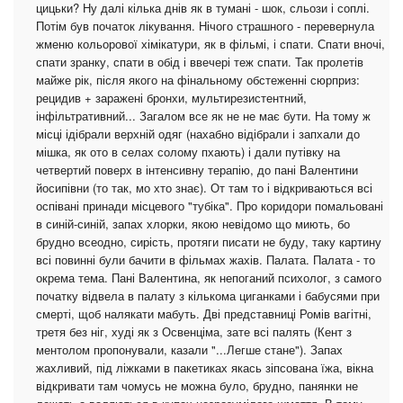
цицьки? Ну далі кілька днів як в тумані - шок, сльози і соплі.
Потім був початок лікування. Нічого страшного - перевернула
жменю кольорової хімікатури, як в фільмі, і спати. Спати вночі,
спати зранку, спати в обід і ввечері теж спати. Так пролетів
майже рік, після якого на фінальному обстеженні сюрприз:
рецидив + заражені бронхи, мультирезистентний,
інфільтративний... Загалом все як не не має бути. На тому ж
місці ідібрали верхній одяг (нахабно відібрали і запхали до
мішка, як ото в селах солому пхають) і дали путівку на
четвертий поверх в інтенсивну терапію, до пані Валентини
йосипівни (то так, мо хто знає). От там то і відкриваються всі
оспівані принади місцевого "тубіка". Про коридори помальовані
в синій-синій, запах хлорки, якою невідомо що миють, бо
брудно всеодно, сирість, протяги писати не буду, таку картину
всі повинні були бачити в фільмах жахів. Палата. Палата - то
окрема тема. Пані Валентина, як непоганий психолог, з самого
початку відвела в палату з кількома циганками і бабусями при
смерті, щоб налякати мабуть. Дві представниці Ромів вагітні,
третя без ніг, худі як з Освенціма, зате всі палять (Кент з
ментолом пропонували, казали "...Легше стане"). Запах
жахливий, під ліжками в пакетиках якась зіпсована їжа, вікна
відкривати там чомусь не можна було, брудно, панянки не