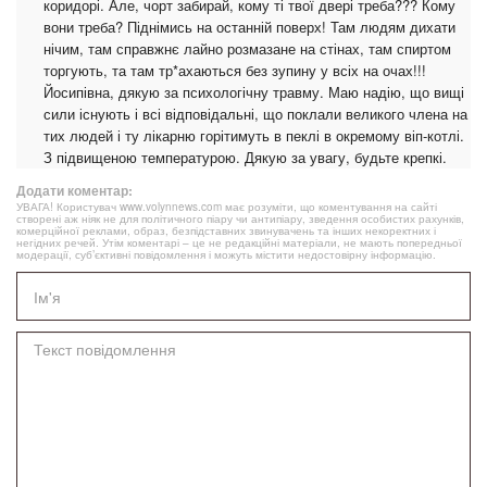
коридорі. Але, чорт забирай, кому ті твої двері треба??? Кому
вони треба? Піднімись на останній поверх! Там людям дихати
нічим, там справжнє лайно розмазане на стінах, там спиртом
торгують, та там тр*ахаються без зупину у всіх на очах!!!
Йосипівна, дякую за психологічну травму. Маю надію, що вищі
сили існують і всі відповідальні, що поклали великого члена на
тих людей і ту лікарню горітимуть в пеклі в окремому віп-котлі.
З підвищеною температурою. Дякую за увагу, будьте крепкі.
Додати коментар:
УВАГА! Користувач www.volynnews.com має розуміти, що коментування на сайті
створені аж ніяк не для політичного піару чи антипіару, зведення особистих рахунків,
комерційної реклами, образ, безпідставних звинувачень та інших некоректних і
негідних речей. Утім коментарі – це не редакційні матеріали, не мають попередньої
модерації, суб’єктивні повідомлення і можуть містити недостовірну інформацію.