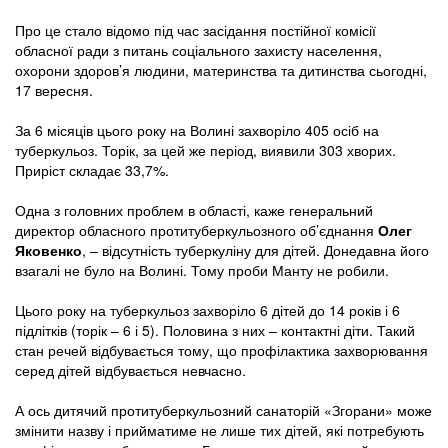
Про це стало відомо під час засідання постійної комісії
обласної ради з питань соціального захисту населення,
охорони здоров’я людини, материнства та дитинства сьогодні,
17 вересня.
За 6 місяців цього року на Волині захворіло 405 осіб на
туберкульоз. Торік, за цей же період, виявили 303 хворих.
Приріст складає 33,7%.
Одна з головних проблем в області, каже генеральний
директор обласного протитуберкульозного об’єднання
Олег
Яковенко
, – відсутність туберкуліну для дітей. Донедавна його
взагалі не було на Волині. Тому проби Манту не робили.
Цього року на туберкульоз захворіло 6 дітей до 14 років і 6
підлітків (торік – 6 і 5). Половина з них – контактні діти. Такий
стан речей відбувається тому, що профілактика захворювання
серед дітей відбувається невчасно.
А ось дитячий протитуберкульозний санаторій «Згорани» може
змінити назву і прийматиме не лише тих дітей, які потребують