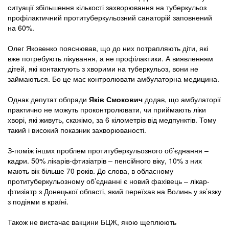
ситуації збільшення кількості захворювання на туберкульоз
профілактичний протитуберкульозний санаторій заповнений
на 60%.
Олег Яковенко пояснював, що до них потрапляють діти, які
вже потребують лікування, а не профілактики. А виявленням
дітей, які контактують з хворими на туберкульоз, вони не
займаються. Бо це має контролювати амбулаторна медицина.
Однак депутат облради
Яків Смокович
додав, що амбулаторії
практично не можуть проконтролювати, чи приймають ліки
хворі, які живуть, скажімо, за 6 кілометрів від медпунктів. Тому
такий і високий показник захворюваності.
З-поміж інших проблем протитуберкульозного об’єднання –
кадри. 50% лікарів-фтизіатрів – пенсійного віку, 10% з них
мають вік більше 70 років. До слова, в обласному
протитуберкульозному об’єднанні є новий фахівець – лікар-
фтизіатр з Донецької області, який переїхав на Волинь у зв’язку
з подіями в країні.
Також не вистачає вакцини БЦЖ, якою щеплюють