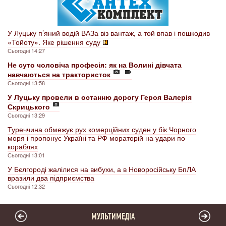
У Луцьку п’яний водій ВАЗа віз вантаж, а той впав і пошкодив
«Тойоту». Яке рішення суду
Сьогодні 14:27
Не суто чоловіча професія: як на Волині дівчата
навчаються на трактористок
Сьогодні 13:58
У Луцьку провели в останню дорогу Героя Валерія
Скрицького
Сьогодні 13:29
Туреччина обмежує рух комерційних суден у бік Чорного
моря і пропонує Україні та РФ мораторій на удари по
кораблях
Сьогодні 13:01
У Бєлгороді жалілися на вибухи, а в Новоросійську БпЛА
вразили два підприємства
Сьогодні 12:32
МУЛЬТИМЕДІА