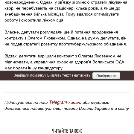
новонароджених. Однак, у зв’язку зі зміною стратегії лікування,
хворі не перебувають на стаціонарі кілька років, а лише до
знебацилення (кілька місяців). Тому вдалося оптимізувати
роботу і скоротили ліжкомісця.
Власне, депутати розглядали ще й питання продовження
контракту з Олегом Яковенком. Однак, на думку депутатів, він
не подав стратегії розвитку протитуберкульозного об’єднання.
Відтак, депутати вирішили контракт з Олегом Яковенком не
підписувати, а управління охорони здоров’я Волинської ОДА
має подати іншу кандидатуру.
Знайшли помилку? Виділіть текст і натисніть
Повідомити
Підписуйтесь на наш
Telegram-канал
, аби першими
дізнаватись найактуальніші новини Волині, України та світу
ЧИТАЙТЕ ТАКОЖ