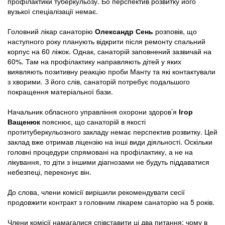
профілактики туберкульозу. Бо перспектив розвитку його
вузької спеціалізації немає.
Головний лікар санаторію
Олександр Сень
розповів, що
наступного року планують відкрити після ремонту спальний
корпус на 60 ліжок. Однак, санаторій заповнений зазвичай на
60%. Там на профілактику направляють дітей у яких
виявляють позитивну реакцію проби Манту та які контактували
з хворими. З його слів, санаторій потребує подальшого
покращення матеріальної бази.
Начальник обласного управління охорони здоров’я
Ігор
Ващенюк
пояснює, що санаторій в якості
протитуберкульозного закладу немає перспектив розвитку. Цей
заклад вже отримав ліцензію на інші види діяльності. Оскільки
головні процедури спрямовані на профілактику, а не на
лікування, то діти з іншими діагнозами не будуть піддаватися
небезпеці, переконує він.
До слова, члени комісії вирішили рекомендувати сесії
продовжити контракт з головним лікарем санаторію на 5 років.
Члени комісії намагалися співставити ці два питання: чому в