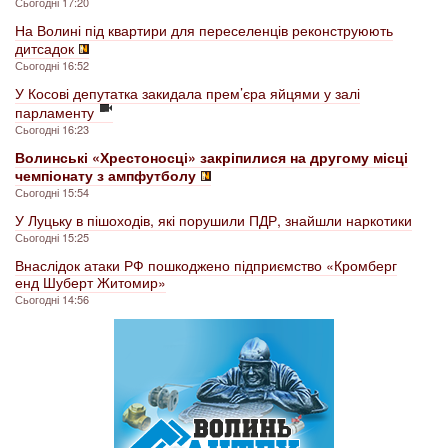
Сьогодні 17:20
На Волині під квартири для переселенців реконструюють
дитсадок
Сьогодні 16:52
У Косові депутатка закидала прем’єра яйцями у залі
парламенту
Сьогодні 16:23
Волинські «Хрестоносці» закріпилися на другому місці
чемпіонату з ампфутболу
Сьогодні 15:54
У Луцьку в пішоходів, які порушили ПДР, знайшли наркотики
Сьогодні 15:25
Внаслідок атаки РФ пошкоджено підприємство «Кромберг
енд Шуберт Житомир»
Сьогодні 14:56