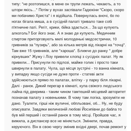
типу: "не розтопишся, в мене он трупи лежать, чекають, а то
штори якісь..." Потім у вухах заспівали Гадюкіни "Скоро, скоро
ми побачимо Христа" і я відійшла. Повернулась вночі, бо по
ногах бігала миша, а в сусідній палаті тривало таке собі
п'ятничне паті. Регіт, крики, бійка здається... За що купують
алкоголь? Бог його знає. А я знаю де купують. Медичним
спиртом приторговують милі молоденькі медсестрички, 10
гривників за "пузирь", або за кілька метрів від лікарні на "точці".
Там вже 15 гривників, але "хароша". Ближче до ранку " добре
кірнувших" Жужу і Лізу привели хлопці з сусідніх палат. Ну як
привели... Присунули по підлозі, майже голих і просто таки
швирнули в палату. Чула, що місця зустрічі - то ванна кімната,
у випадку якщо сусіди не дуже проти - статеві акти
здійснюються прямо по палатах, влітку - у парку біля лікарні.
Далі - ранок. Дикий перегар в кімнаті, купа свіжого людського
лайна під дверима - таким чином тамтешній місцевий авторитет
позначав палату з новенькими. В чому там логіка, зрозуміти не
дано. Туалети, гірші ніж вуличні, обпльовані, об... Ну, не буду
описувати. Завдяки величезній любові Йосипівни до бабла то
був мій перший і останній ранок в тому місці. Пройшов час, я
вижила, а диспансер все не міняється. Змінили, правда,
керуючого. Він в свою чергу змінив вхідні двері, почав ремонт у