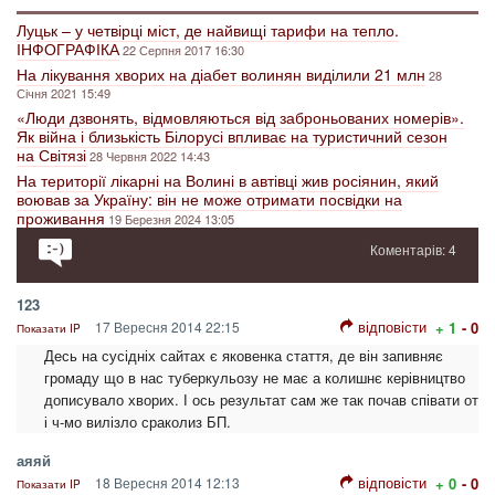
Луцьк – у четвірці міст, де найвищі тарифи на тепло.
ІНФОГРАФІКА
22 Серпня 2017 16:30
На лікування хворих на діабет волинян виділили 21 млн
28
Січня 2021 15:49
«Люди дзвонять, відмовляються від заброньованих номерів».
Як війна і близькість Білорусі впливає на туристичний сезон
на Світязі
28 Червня 2022 14:43
На території лікарні на Волині в автівці жив росіянин, який
воював за Україну: він не може отримати посвідки на
проживання
19 Березня 2024 13:05
Коментарів: 4
123
відповісти
17 Вересня 2014 22:15
+ 1
- 0
Показати IP
Десь на сусідніх сайтах є яковенка стаття, де він запивняє
громаду що в нас туберкульозу не має а колишнє керівництво
дописувало хворих. І ось результат сам же так почав співати от
і ч-мо вилізло сраколиз БП.
аяяй
відповісти
18 Вересня 2014 12:13
+ 0
- 0
Показати IP