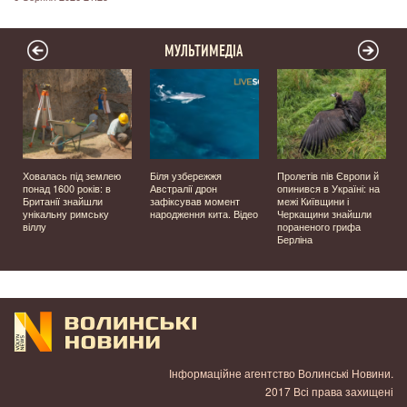
МУЛЬТИМЕДІА
Ховалась під землею
Біля узбережжя
Пролетів пів Європи й
о
понад 1600 років: в
Австралії дрон
опинився в Україні: на
Британії знайшли
зафіксував момент
межі Київщини і
унікальну римську
народження кита. Відео
Черкащини знайшли
віллу
пораненого грифа
Берліна
Інформаційне агентство Волинські Новини.
2017 Всі права захищені