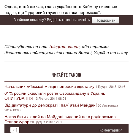
Однак, в той же час, глава українського Кабміну висловив
надію, що "здоровий глузд все ж таки переможе".
Знайшли помилку? Виділіть текст і натисніть
Повідомити
Підписуйтесь на наш
Telegram-канал
, аби першими
дізнаватись найактуальніші новини Волині, України та світу
ЧИТАЙТЕ ТАКОЖ
Начальник київської міліції попросив відставку
1 Грудня 2013 12:16
61% росіян схвалили розгін Євромайдану в Україні.
ОПИТУВАННЯ
13 Лютого 2014 08:51
Від диктатури до демократії: пам`ятай Майдан!
30 Листопада
2014 13:00
Наказ бити людей на Майдані виданий не в радіорозмові, -
Генпрокурор
20 Грудня 2013 12:31
Коментарів: 4