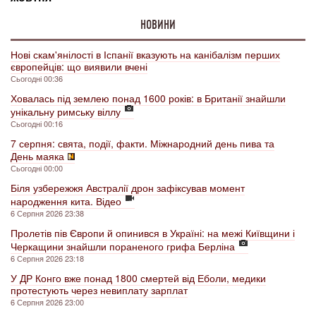
НОВИНИ
Нові скам'янілості в Іспанії вказують на канібалізм перших
європейців: що виявили вчені
Сьогодні 00:36
Ховалась під землею понад 1600 років: в Британії знайшли
унікальну римську віллу
Сьогодні 00:16
7 серпня: свята, події, факти. Міжнародний день пива та
День маяка
Сьогодні 00:00
Біля узбережжя Австралії дрон зафіксував момент
народження кита. Відео
6 Серпня 2026 23:38
Пролетів пів Європи й опинився в Україні: на межі Київщини і
Черкащини знайшли пораненого грифа Берліна
6 Серпня 2026 23:18
У ДР Конго вже понад 1800 смертей від Еболи, медики
протестують через невиплату зарплат
6 Серпня 2026 23:00