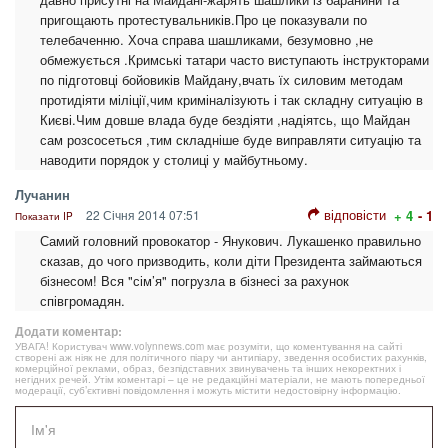
пригощають протестувальників.Про це показували по
телебаченню. Хоча справа шашликами, безумовно ,не
обмежується .Кримські татари часто виступають інструкторами
по підготовці бойовиків Майдану,вчать їх силовим методам
протидіяти міліції,чим криміналізують і так складну ситуацію в
Києві.Чим довше влада буде бездіяти ,надіятсь, що Майдан
сам розсосеться ,тим складніше буде виправляти ситуацію та
наводити порядок у столиці у майбутньому.
Лучанин
відповісти
22 Січня 2014 07:51
+ 4
- 1
Показати IP
Самий головний провокатор - Янукович. Лукашенко правильно
сказав, до чого призводить, коли діти Президента займаються
бізнесом! Вся "сім’я" погрузла в бізнесі за рахунок
співгромадян.
Додати коментар:
УВАГА! Користувач www.volynnews.com має розуміти, що коментування на сайті
створені аж ніяк не для політичного піару чи антипіару, зведення особистих рахунків,
комерційної реклами, образ, безпідставних звинувачень та інших некоректних і
негідних речей. Утім коментарі – це не редакційні матеріали, не мають попередньої
модерації, суб’єктивні повідомлення і можуть містити недостовірну інформацію.