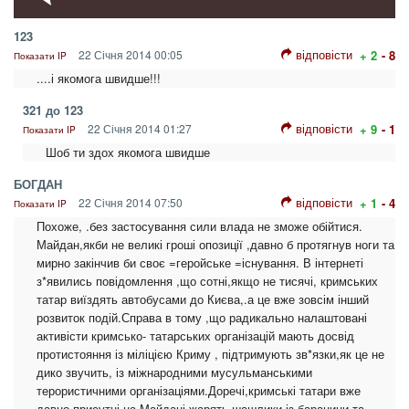
123
відповісти
22 Січня 2014 00:05
+ 2
- 8
Показати IP
....і якомога швидше!!!
321 до 123
відповісти
22 Січня 2014 01:27
+ 9
- 1
Показати IP
Шоб ти здох якомога швидше
БОГДАН
відповісти
22 Січня 2014 07:50
+ 1
- 4
Показати IP
Похоже, .без застосування сили влада не зможе обійтися.
Майдан,якби не великі гроші опозиції ,давно б протягнув ноги та
мирно закінчив би своє =геройське =існування. В інтернеті
з*явились повідомлення ,що сотні,якщо не тисячі, кримських
татар виїздять автобусами до Києва,.а це вже зовсім інший
розвиток подій.Справа в тому ,що радикально налаштовані
активісти кримсько- татарських організацій мають досвід
протистояння із міліцією Криму , підтримують зв*язки,як це не
дико звучить, із міжнародними мусульманськими
терористичними організаціями.Доречі,кримські татари вже
давно присутні на Майдані-жарять шашлики із баранини та