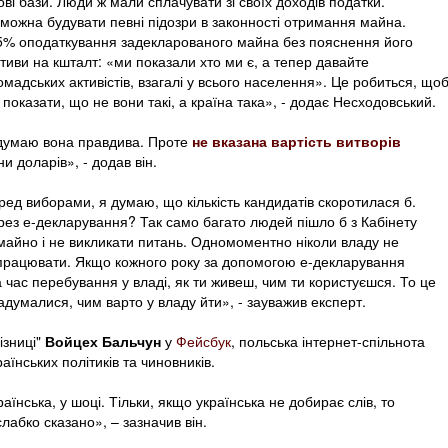
ові бази. Люди ж мали сплачувати зі своїх доходів податки.
 можна будувати певні підозри в законності отримання майна.
5% оподаткування задекларованого майна без пояснення його
тиви на кшталт: «ми показали хто ми є, а тепер давайте
мадських активістів, взагалі у всього населення». Це робиться, що
показати, що не вони такі, а країна така», - додає Несходовський.
 думаю вона правдива. Проте
не вказана вартість витворів
и доларів», - додав він.
ед виборами, я думаю, що кількість кандидатів скоротилася б.
через е-декларування? Так само багато людей пішло б з Кабінету
 майно і не викликати питань. Одномоментно ніколи владу не
 працювати. Якщо кожного року за допомогою е-декларування
а час перебування у владі, як ти живеш, чим ти користуєшся. То це
думалися, чим варто у владу йти», - зауважив експерт.
ізниці"
Войцех Бальчун
у
Фейсбук
, польська інтернет-спільнота
аїнських політиків та чиновників.
раїнська, у шоці. Тільки, якщо українська не добирає слів, то
слабко сказано», – зазначив він.