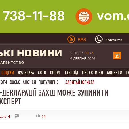
RSS
Контакти
ЧЕТВЕР
03:46
6 СЕРПНЯ 2026
СОЦІУМ
КУЛЬТУРА
АВТО
СПОРТ
ТАБЛОЇД
ПРОЕКТИ ВН
АКЦЕНТИ
Т
ЛОГИ
ДОСЬЄ
АНОНСИ
ПОПУЛЯРНЕ
ЗАПИТАЙ ЮРИСТА
-ДЕКЛАРАЦІЇ ЗАХІД МОЖЕ ЗУПИНИТИ
ЕКСПЕРТ
арів:
4
14