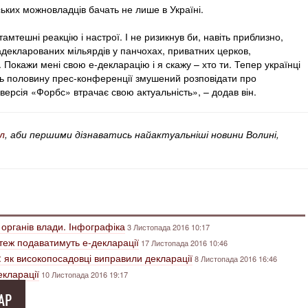
нських можновладців бачать не лише в Україні.
амтешні реакцію і настрої. І не ризикнув би, навіть приблизно,
адекларованих мільярдів у панчохах, приватних церков,
. Покажи мені свою е-декларацію і я скажу – хто ти. Тепер українці
ць половину прес-конференції змушений розповідати про
 версія «Форбс» втрачає свою актуальність», – додав він.
л
, аби першими дізнаватись найактуальніші новини Волині,
 органів влади. Інфографіка
3 Листопада 2016 10:17
 теж подаватимуть е-декларації
17 Листопада 2016 10:46
: як високопосадовці виправили декларації
8 Листопада 2016 16:46
екларації
10 Листопада 2016 19:17
АР