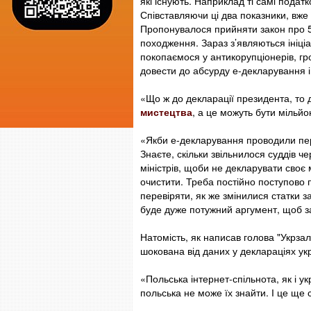
які існують. Наприклад ті самі податк
Співставляючи ці два показники, вже
Пропонувалося прийняти закон про 
походження. Зараз з’являються ініціа
покопаємося у антикорупціонерів, гро
довести до абсурду е-декларування і 
«Що ж до декларації президента, то
мистецтва
, а це можуть бути мільйон
«Якби е-декларування проводили пер
Знаєте, скільки звільнилося суддів 
міністрів, щоби не декларувати своє
очистити. Треба постійно поступово
перевіряти, як же змінилися статки з
буде дуже потужний аргумент, щоб за
Натомість, як написав голова "Укрзал
шокована від даних у деклараціях укр
«Польська інтернет-спільнота, як і ук
польська не може їх знайти. І це ще 