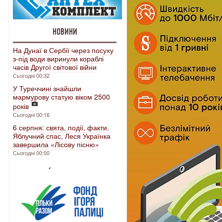
НОВИНИ
На Дунаї в Сербії через посуху
з-під води виринули кораблі
часів Другої світової війни
Сьогодні 00:32
У Туреччині знайшли
мармурову статую віком 2500
років
Сьогодні 00:16
6 серпня: свята, події, факти.
Яблучний спас, Леся Українка
завершила «Лісову пісню»
Сьогодні 00:00
.