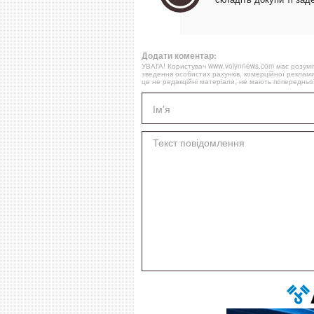
Додати коментар:
УВАГА! Користувач www.volynnews.com має розуміти
зведення особистих рахунків, комерційної реклами
це не редакційні матеріали, не мають попередньої