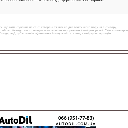
, що коментування на сайті створені аж ніяк не для політичного піару чи антипіару,
, образ, безпідставних звинувачень та інших некоректних і негідних речей. Утім коментарі –
 модерації, суб’єктивні повідомлення і можуть містити недостовірну інформацію.