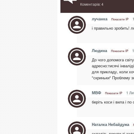
Коментарів: 4
лучанка
1
Показати IP
і правильно зробить! л
Людина
1
Показати IP
До чого допомога світу
адресно:тисячі інваліді
для прикладу, коли хоч
"скриньки" Проблему зн
МВФ
1 Ли
Показати IP
беріть коси і вила і по
Наталка Небайдужа
складіть докупи ті зад