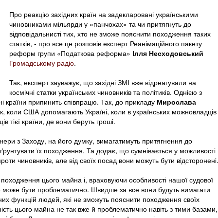
Про реакцію західних країн на задекларовані українськими
чиновниками мільярди у «панчохах» та чи притягнуть до
відповідальнисті тих, хто не зможе пояснити походження таких
статків, - про все це розповів експерт Реанімаційного пакету
реформ групи «Податкова реформа»
Ілля Несходовський
Громадському радіо
.
Так, експерт зауважує, що західні ЗМІ вже відреагували на
космічні статки українських чиновників та політиків. Однією з
ні країни припинить співпрацю. Так, до прикладу
Мирослава
, коли США допомагають Україні, коли в українських можновладців
ів тієї країни, де вони беруть гроші.
нери з Заходу, на його думку, вимагатимуть притягнення до
бґрунтувати їх походження. Та додає, що сумнівається у можливості
оти чиновників, але від своїх посад вони можуть бути відсторонені
 походження цього майна і, враховуючи особливості нашої судової
е може бути проблематично. Швидше за все вони будуть вимагати
них функцій людей, які не зможуть пояснити походження своїх
ність цього майна не так вже й проблематично навіть з тими базами,