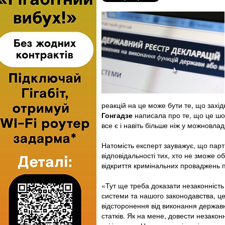
реакцій на це може бути те, що захід
Гонгадзе
написала про те, що це шок
все є і навіть більше ніж у можновладц
Натомість експерт зауважує, що парт
відповідальності тих, хто не зможе о
відкриття кримінальних проваджень пр
«Тут ще треба доказати незаконність
системи та нашого законодавства, ц
відсторонення від виконання держав
статків. Як на мене, довести незакон