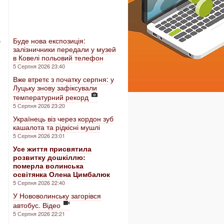
б
Буде нова експозиція:
залізничники передали у музей
в Ковелі польовий телефон
5 Серпня 2026 23:40
Вже втретє з початку серпня: у
Луцьку знову зафіксували
температурний рекорд
5 Серпня 2026 23:20
Українець віз через кордон зуб
кашалота та рідкісні мушлі
5 Серпня 2026 23:01
Усе життя присвятила
розвитку дошкіллю:
померла волинська
освітянка Олена Цимбалюк
5 Серпня 2026 22:40
У Нововолинську загорівся
автобус. Відео
5 Серпня 2026 22:21