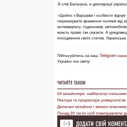
Зі слів Бальчуна, е-декларації украї
«Щойно з Варшави і особисто відчув т
переказувати враження поляків від з
антикваріату, годинників, автомобілів
мають право так сказати. А урядове
походження своїх статків. Українська
Підписуйтесь на наш
Telegram-кана
України та світу
ЧИТАЙТЕ ТАКОЖ
24 мільйонери: найбагатші очільники
Ректори та проректори університетів
Дописані мільйони і змінені власники
Понад 20 тисяч осіб повиправляли д
ДОДАТИ СВІЙ КОМЕНТ