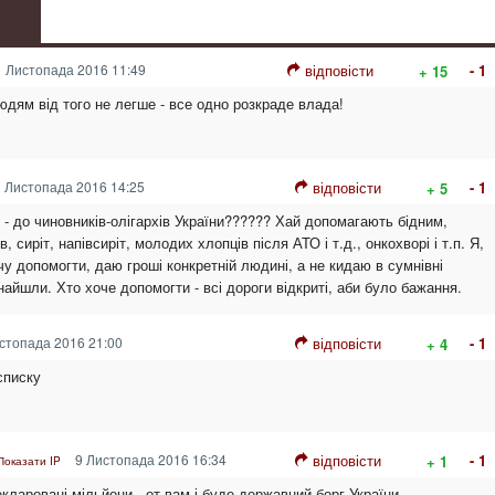
 Листопада 2016 11:49
відповісти
- 1
+ 15
юдям від того не легше - все одно розкраде влада!
 Листопада 2016 14:25
відповісти
- 1
+ 5
 - до чиновників-олігархів України?????? Хай допомагають бідним,
в, сиріт, напівсиріт, молодих хлопців після АТО і т.д., онкохворі і т.п. Я,
у допомогти, даю гроші конкретній людині, а не кидаю в сумнівні
айшли. Хто хоче допомогти - всі дороги відкриті, аби було бажання.
стопада 2016 21:00
відповісти
- 1
+ 4
 списку
9 Листопада 2016 16:34
відповісти
- 1
+ 1
Показати IP
екларовані мільйони - от вам і буде державний борг України.