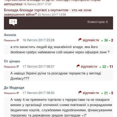
автошляхи
16 Лютого 2017 17:07
Блокада блокади торгівлі з окупантом - хто не хоче
завершення війни?
23 Лютого 2017 13:59
Коментарів: 6
Анонім
відповісти
16 Лютого 2017 23:28
+ 36
- 2
Показати IP
а хто захистить людей від знахабнілої влади, яка його
безбожно грабує набиваючи собі кишені через офшорні зони ?
От цікаво
відповісти
17 Лютого 2017 08:07
+ 22
- 11
Показати IP
А навіщо Україні руїна та розсадник терористів у вигляді
Донбасу???
До Медведя
відповісти
17 Лютого 2017 08:50
+ 21
- 5
Показати IP
А чому б не припинити торгівлю з терористами та не покарати
винних у організації злочинної схеми пов'язаної з розкраданням
бюджетних коштів, службовими підробленнями, фінансуванням
тероризму та державною зрадою (ротердам +)?