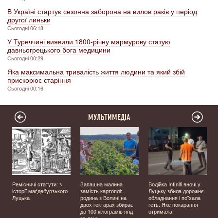
В Україні стартує сезонна заборона на вилов раків у період
другої линьки
Сьогодні 06:18
У Туреччині виявили 1800-річну мармурову статую
давньогрецького бога медицини
Сьогодні 00:29
Яка максимальна тривалість життя людини та який збій
прискорює старіння
Сьогодні 00:16
МУЛЬТИМЕДІА
Ремісничі статути: з
Запашна малина
Водійка Infiniti вночі у
історії маґдебурзького
замість картоплі:
Луцьку збила дорожнє
Луцька
родина з Волині на
обладнання і поїхала
двох гектарах збирає
геть. Яке покарання
до 100 кілограмів ягід
отримала
за день