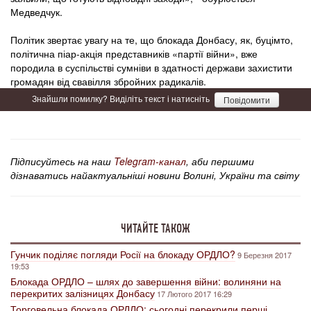
Медведчук.
Політик звертає увагу на те, що блокада Донбасу, як, буцімто,
політична піар-акція представників «партії війни», вже
породила в суспільстві сумніви в здатності держави захистити
громадян від свавілля збройних радикалів.
Знайшли помилку? Виділіть текст і натисніть
Повідомити
Підписуйтесь на наш
Telegram-канал
, аби першими
дізнаватись найактуальніші новини Волині, України та світу
ЧИТАЙТЕ ТАКОЖ
Гунчик поділяє погляди Росії на блокаду ОРДЛО?
9 Березня 2017
19:53
Блокада ОРДЛО – шлях до завершення війни: волиняни на
перекритих залізницях Донбасу
17 Лютого 2017 16:29
Торговельна блокада ОРДЛО: сьогодні перекрили перші