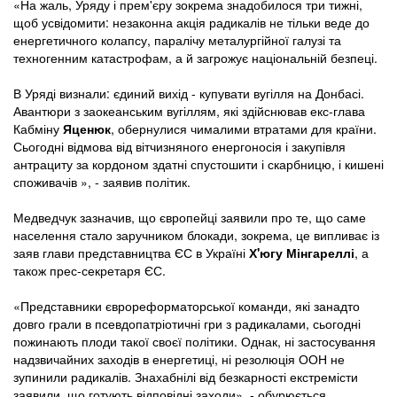
«На жаль, Уряду і прем'єру зокрема знадобилося три тижні,
щоб усвідомити: незаконна акція радикалів не тільки веде до
енергетичного колапсу, паралічу металургійної галузі та
техногенним катастрофам, а й загрожує національній безпеці.
В Уряді визнали: єдиний вихід - купувати вугілля на Донбасі.
Авантюри з заокеанським вугіллям, які здійснював екс-глава
Кабміну
Яценюк
, обернулися чималими втратами для країни.
Сьогодні відмова від вітчизняного енергоносія і закупівля
антрациту за кордоном здатні спустошити і скарбницю, і кишені
споживачів », - заявив політик.
Медведчук зазначив, що європейці заявили про те, що саме
населення стало заручником блокади, зокрема, це випливає із
заяв глави представництва ЄС в Україні
Х'югу Мінгареллі
, а
також прес-секретаря ЄС.
«Представники єврореформаторської команди, які занадто
довго грали в псевдопатріотичні гри з радикалами, сьогодні
пожинають плоди такої своєї політики. Однак, ні застосування
надзвичайних заходів в енергетиці, ні резолюція ООН не
зупинили радикалів. Знахабнілі від безкарності екстремісти
заявили, що готують відповідні заходи», - обурюється