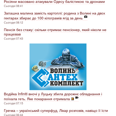
Росіяни масовано атакували Одесу балістикою та дронами
Сьогодні 08:41
Запашна малина замість картоплі: родина з Волині на двох
гектарах збирає до 100 кілограмів ягід за день
Сьогодні 08:12
Пенсія без стажу: скільки отримає пенсіонер, який ніколи не
працював
Сьогодні 07:43
Водійка Infiniti вночі у Луцьку збила дорожнє обладнання і
поїхала геть. Яке покарання отримала
Сьогодні 07:15
Гречка – український суперфуд. Лікар розповів, навіщо її їсти
Сьогодні 06:44