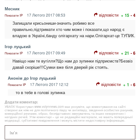
Месник
відповісти
17 Лютого 2017 08:53
+ 15
- 4
Показати IP
Запищали крисьониши-значить робимо все
правильно,підтримати хто чим може і показати,що народ є
владою в Україні,банду олігархату на нари.Олігархат-це ТУПИК.
Ігор луцький
відповісти
17 Лютого 2017 09:49
+ 21
- 6
Показати IP
Навіщо нам те вугілля?Що нам до зупинки підприємств?Безвіз
давай скоріше!!!Сумки вже біля дверей рік стоять.
Анонім до Ігор луцький
відповісти
17 Лютого 2017 12:12
+ 1
- 6
Показати IP
то в тебе в голові зупинка
Додати коментар:
УВАГА! Користувач www.volynnews.com має розуміти, що коментування на сайті
створені аж ніяк не для політичного піару чи антипіару, зведення особистих рахунків,
комерційної реклами, образ, безпідставних звинувачень та інших некоректних і
негідних речей. Утім коментарі – це не редакційні матеріали, не мають попередньої
модерації, суб’єктивні повідомлення і можуть містити недостовірну інформацію.