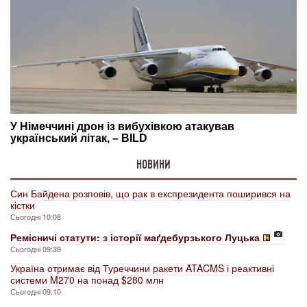
НОВИНИ
Син Байдена розповів, що рак в експрезидента поширився на
кістки
Сьогодні 10:08
Ремісничі статути: з історії маґдебурзького Луцька
Сьогодні 09:39
Україна отримає від Туреччини ракети ATACMS і реактивні
системи M270 на понад $280 млн
Сьогодні 09:10