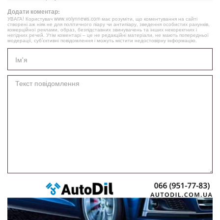
Додати коментар:
УВАГА! Користувач www.volynnews.com має розуміти, що коментування на сайті
створені аж ніяк не для політичного піару чи антипіару, зведення особистих рахунків,
комерційної реклами, образ, безпідставних звинувачень та інших некоректних і
негідних речей. Утім коментарі – це не редакційні матеріали, не мають попередньої
модерації, суб’єктивні повідомлення і можуть містити недостовірну інформацію.