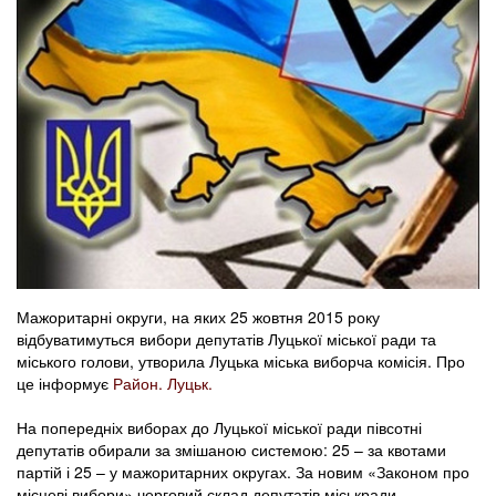
Мажоритарні округи, на яких 25 жовтня 2015 року
відбуватимуться вибори депутатів Луцької міської ради та
міського голови, утворила Луцька міська виборча комісія. Про
це інформує
Район. Луцьк.
На попередніх виборах до Луцької міської ради півсотні
депутатів обирали за змішаною системою: 25 – за квотами
партій і 25 – у мажоритарних округах. За новим «Законом про
місцеві вибори» черговий склад депутатів міськради