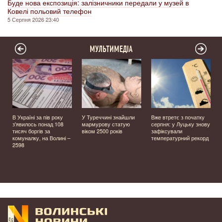
Буде нова експозиція: залізничники передали у музей в
Ковелі польовий телефон
5 Серпня 2026 23:40
МУЛЬТИМЕДІА
В Україні за пів року
У Туреччині знайшли
Вже втретє з початку
з'явилось понад 108
мармурову статую
серпня: у Луцьку знову
тисяч боргів за
віком 2500 років
зафіксували
комуналку, на Волині –
температурний рекорд
2598