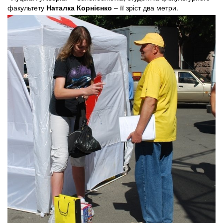
факультету
Наталка Корнієнко
– її зріст два метри.