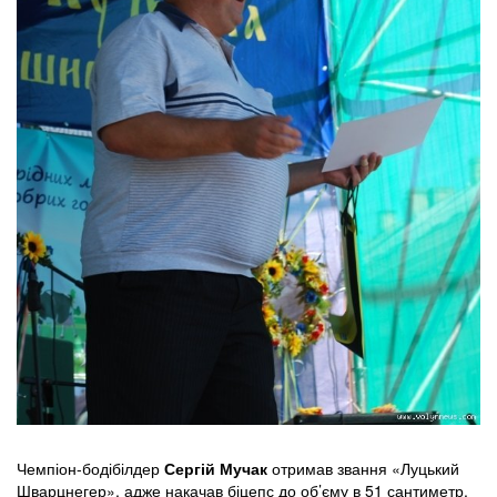
Чемпіон-бодібілдер
Сергій Мучак
отримав звання «Луцький
Шварцнегер», адже накачав біцепс до об’єму в 51 сантиметр.