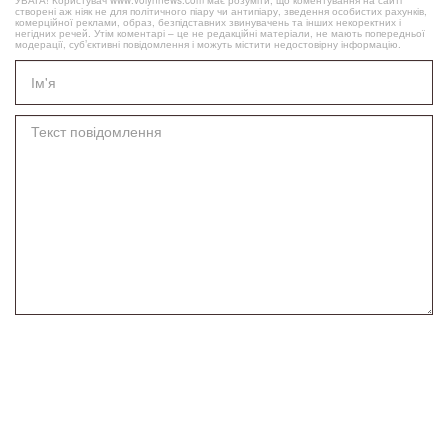
створені аж ніяк не для політичного піару чи антипіару, зведення особистих рахунків,
комерційної реклами, образ, безпідставних звинувачень та інших некоректних і
негідних речей. Утім коментарі – це не редакційні матеріали, не мають попередньої
модерації, суб’єктивні повідомлення і можуть містити недостовірну інформацію.