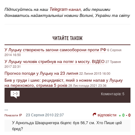
Підписуйтесь на наш
Telegram-канал
, аби першими
дізнаватись найактуальніші новини Волині, України та світу
ЧИТАЙТЕ ТАКОЖ
У Луцьку створюють загони самооборони проти РФ
6 Серпня
2014 16:50
У Луцьку чоловік стрибнув на потяг з мосту. ВІДЕО
27 Травня
2017 22:31
Прогноз погоди у Луцьку на 23 липня
22 Липня 2015 16:00
Бив у груди і шию: рецидивіст, який з ножем напав у Луцьку
на перехожого, отримав 5 років
28 Листопада 2021 23:36
Коментарів: 5
...
відповісти
23 Серпня 2010 22:37
+ 0
- 0
Показати IP
У Арнольда Шварцнегера біцепс був 56,7 см. Хто Пише цей
бред?