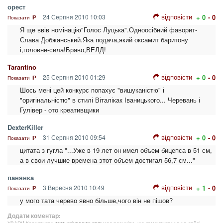
орест
відповісти
24 Серпня 2010 10:03
+ 0
- 0
Показати IP
Я ще ввів номінацію"Голос Луцька".Одноосібний фаворит-
Слава Добжанський.Яка подача,який оксамит баритону
і,головне-сила!Браво,ВЕЛД!
Tarantino
відповісти
25 Серпня 2010 01:29
+ 0
- 0
Показати IP
Шось мені цей конкурс попахує "вишуканістю" і
"оригінальністю" в стилі Віталікак Іваницького... Черевань і
Гулівер - ото креативщики
DexterKiller
відповісти
31 Серпня 2010 09:54
+ 0
- 0
Показати IP
цитата з гугла "...Уже в 19 лет он имел объем бицепса в 51 см,
а в свои лучшие времена этот объем достигал 56,7 см..."
панянка
відповісти
3 Вересня 2010 10:49
+ 1
- 0
Показати IP
у мого тата черево явно більше,чого він не пішов?
Додати коментар:
УВАГА! Користувач www.volynnews.com має розуміти, що коментування на сайті