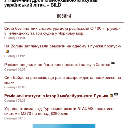
НОВИНИ
Сили безпілотних систем уразили російський С-400 «Тріумф»
у Геленджику та три судна у Чорному морі
Сьогодні 11:34
На Волині запланували ремонти на одному з пунктів пропуску
Сьогодні 11:05
Росіяни поцілили по багатоповерхівках і парку в Харкові
Сьогодні 10:37
Син Байдена розповів, що рак в експрезидента поширився на
кістки
Сьогодні 10:08
Ремісничі статути: з історії маґдебурзького Луцька
Сьогодні 09:39
Україна отримає від Туреччини ракети ATACMS і реактивні
системи M270 на понад $280 млн
Сьогодні 09:10