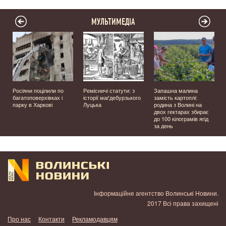
МУЛЬТИМЕДІА
а
Росіяни поцілили по
Ремісничі статути: з
Запашна малина
багатоповерхівках і
історії маґдебурзького
замість картоплі:
парку в Харкові
Луцька
родина з Волині на
двох гектарах збирає
до 100 кілограмів ягід
за день
Інформаційне агентство Волинські Новини.
2017 Всі права захищені
Про нас
Контакти
Рекламодавцям