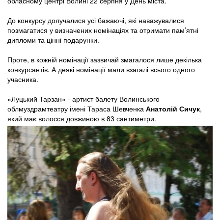
обласному центрі Волині 22 серпня у День міста.
До конкурсу долучалися усі бажаючі, які наважувалися
позмагатися у визначених номінаціях та отримати пам’ятні
дипломи та цінні подарунки.
Проте, в кожній номінації зазвичай змагалося лише декілька
конкурсантів. А деякі номінації мали взагалі всього одного
учасника.
«Луцький Тарзан» - артист балету Волинського
облмуздрамтеатру імені Тараса Шевченка
Анатолій Сичук
,
який має волосся довжиною в 83 сантиметри.