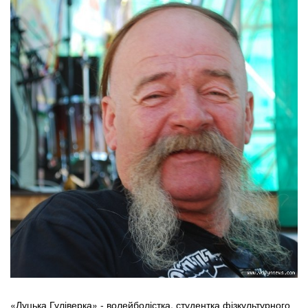
«Луцька Гуліверка» - волейболістка, студентка фізкультурного