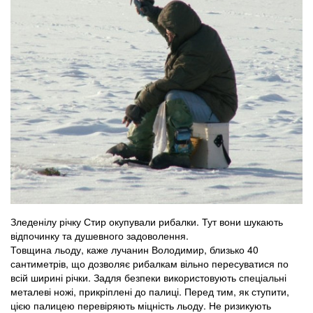
Зледенілу річку Стир окупували рибалки. Тут вони шукають
відпочинку та душевного задоволення.
Товщина льоду, каже лучанин Володимир, близько 40
сантиметрів, що дозволяє рибалкам вільно пересуватися по
всій ширині річки. Задля безпеки використовують спеціальні
металеві ножі, прикріплені до палиці. Перед тим, як ступити,
цією палицею перевіряють міцність льоду. Не ризикують