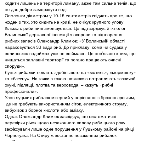
ходити лишень на території лиману, адже там сильна течія, що
не дає добре замерзнути воді.
Ополонки діаметром у 10-15 сантиметрів свідчать про те, що
жоден з тих, хто сидить на кризі, не очікує крупного улову.
Кількість риби нині зменшується. Це підтверджує й іхтіолог
Волинської державної інспекції з охорони та відтворення
рибних запасів Олександр Климюк: «У Волинській області
нараховується 33 види риб. До прикладу, сома чи судака у
волинських водоймах уже не впіймаєш. Це пов’язано з тим, що
нищаться заплавні території та погано працюють очисні
споруди».
Луцькі рибалки ловлять здебільшого на «мотиль», «мормишку»
та «блєсну». На гачки з такою наживкою потрапляють зазвичай
окуні, підлящі, плотва та верховода, – кажуть «рибні
професіонали».
Улов луцьких рибалок мізерний у порівнянні з браконьєрським,
де не гребують використанням сіток, електричного струму,
вибухівок з борної кислоти або аміаку.
Однак Олександр Климюк засвідчує, що систематичні
перевірки річок щодо незаконного вилову риби цього року
зафіксували лише одне порушення у Луцькому районі на річці
Чорногузка. На Стиру ж востаннє незаконних рибалок