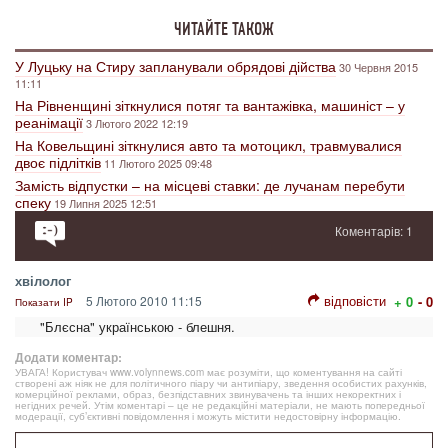
ЧИТАЙТЕ ТАКОЖ
У Луцьку на Стиру запланували обрядові дійства
30 Червня 2015
11:11
На Рівненщині зіткнулися потяг та вантажівка, машиніст – у
реанімації
3 Лютого 2022 12:19
На Ковельщині зіткнулися авто та мотоцикл, травмувалися
двоє підлітків
11 Лютого 2025 09:48
Замість відпустки – на місцеві ставки: де лучанам перебути
спеку
19 Липня 2025 12:51
Коментарів: 1
хвілолог
відповісти
5 Лютого 2010 11:15
+ 0
- 0
Показати IP
"Блєсна" українською - блешня.
Додати коментар:
УВАГА! Користувач www.volynnews.com має розуміти, що коментування на сайті
створені аж ніяк не для політичного піару чи антипіару, зведення особистих рахунків,
комерційної реклами, образ, безпідставних звинувачень та інших некоректних і
негідних речей. Утім коментарі – це не редакційні матеріали, не мають попередньої
модерації, суб’єктивні повідомлення і можуть містити недостовірну інформацію.