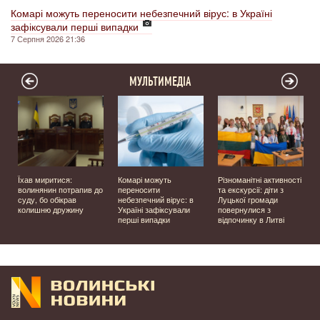
Комарі можуть переносити небезпечний вірус: в Україні
зафіксували перші випадки
7 Серпня 2026 21:36
МУЛЬТИМЕДІА
Їхав миритися:
Комарі можуть
Різноманітні активності
волинянин потрапив до
переносити
та екскурсії: діти з
суду, бо обікрав
небезпечний вірус: в
Луцької громади
колишню дружину
Україні зафіксували
повернулися з
перші випадки
відпочинку в Литві
у