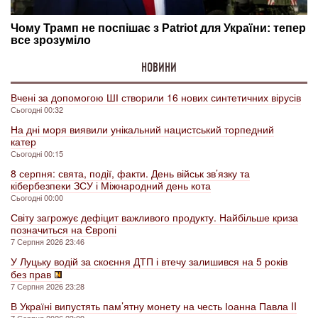
НОВИНИ
Вчені за допомогою ШІ створили 16 нових синтетичних вірусів
Сьогодні 00:32
На дні моря виявили унікальний нацистський торпедний
катер
Сьогодні 00:15
8 серпня: свята, події, факти. День військ зв’язку та
кібербезпеки ЗСУ і Міжнародний день кота
Сьогодні 00:00
Світу загрожує дефіцит важливого продукту. Найбільше криза
позначиться на Європі
7 Серпня 2026 23:46
У Луцьку водій за скоєння ДТП і втечу залишився на 5 років
без прав
7 Серпня 2026 23:28
В Україні випустять пам’ятну монету на честь Іоанна Павла II