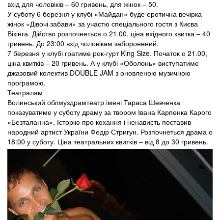
вхід для чоловіків – 60 гривень, для жінок – 50.
У суботу 6 березня у клубі «Майдан» буде еротична вечірка
жінок «Дівочі забави» за участю спеціального гостя з Києва
Вікінга. Дійство розпочнеться о 21.00, ціна вхідного квитка – 40
гривень. До 23:00 вхід чоловікам заборонений.
7 березня у клубі гратиме рок-гурт King Size. Початок о 21.00,
ціна квитків – 20 гривень. А у клубі «Оболонь» виступатиме
джазовий колектив DOUBLE JAM з оновленою музичною
програмою.
Театралам
Волинський облмуздрамтеатр імені Тараса Шевченка
показуватиме у суботу драму за твором Івана Карпенка Карого
«Безталанна». Історію про кохання і ненависть поставив
народний артист України Федір Стригун. Розпочнеться драма о
18:00 у суботу. Ціна театральних квитків – від 8 до 30 гривень.