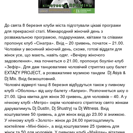
До свята 8 березня клуби міста підготували цікаві програми
для прекрасної статі. Міжнародний жіночий день з
розважальною програмою, подарунками, квітами та співами
пропонує клуб «Сінатра». Вхід – 20 гривень, початок – 21.00.
Чоловіки у весняний жіночий день, схоже, готові віддати для
жінок усе, що мають, навіть одяг. «Вечірку жіночого
задоволення», яка почнеться о 21.00, пропонує боулінг-клуб
«Зефір». Для дам танцюватиме чоловічий стриптиз шоу балет
EXTAZY PROJECT, а розважатиме музикою тандем Dj Asya &
Dj Mix. Вхід безкоштовний.
Чоловічі відверті танці 8 березня відбудуться також у пивному
клубі «Оболонь» від шоу-балету «Каприз». Розпочнеться шоу о
21.00. Ціна квитка для жінок 30 гривень, для чоловіків – 40. А у
нічному клубі «Метро» окрім чоловічого стриптизу свято жінкам
даруватимуть Dj Dustin, Dj Shustryj та Dj Witness. Вхід
коштуватиме 50 гривень, а для жінок вхід до 23.00 зі знижкою.
У нічному клубі «Золото» жінок до 24.00 пригощатимуть
коктейлем «Міні-бікіні», а вхід коштуватиме 25 гривень для
жінок та 50 для чоловіків. У пивному клубі «Майдан» вітатиме