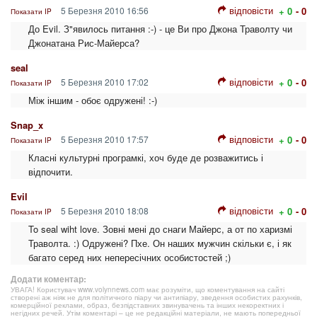
відповісти
5 Березня 2010 16:56
+ 0
- 0
Показати IP
До Evil. З"явилось питання :-) - це Ви про Джона Траволту чи
Джонатана Рис-Майерса?
seal
відповісти
5 Березня 2010 17:02
+ 0
- 0
Показати IP
Між іншим - обоє одружені! :-)
Snap_x
відповісти
5 Березня 2010 17:57
+ 0
- 0
Показати IP
Класні культурні програмкі, хоч буде де розважитись і
відпочити.
Evil
відповісти
5 Березня 2010 18:08
+ 0
- 0
Показати IP
To seal wiht love. Зовні мені до снаги Майерс, а от по харизмі
Траволта. :) Одружені? Пхе. Он наших мужчин скільки є, і як
багато серед них непересічних особистостей ;)
Додати коментар:
УВАГА! Користувач www.volynnews.com має розуміти, що коментування на сайті
створені аж ніяк не для політичного піару чи антипіару, зведення особистих рахунків,
комерційної реклами, образ, безпідставних звинувачень та інших некоректних і
негідних речей. Утім коментарі – це не редакційні матеріали, не мають попередньої