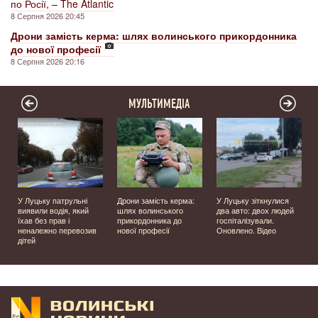
по Росії, – The Atlantic
8 Серпня 2026 20:45
Дрони замість керма: шлях волинського прикордонника
до нової професії
8 Серпня 2026 20:16
МУЛЬТИМЕДІА
У Луцьку патрульні
Дрони замість керма:
У Луцьку зіткнулися
виявили водія, який
шлях волинського
два авто: двох людей
їхав без прав і
прикордонника до
госпіталізували.
неналежно перевозив
нової професії
Оновлено. Відео
дітей