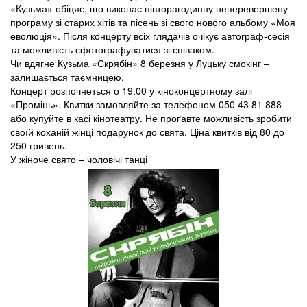
«Кузьма» обіцяє, що виконає півторагодинну неперевершену
програму зі старих хітів та пісень зі свого нового альбому «Моя
еволюція». Після концерту всіх глядачів очікує автограф-сесія
та можливість сфотографуватися зі співаком.
Чи вдягне Кузьма «Скрябін» 8 березня у Луцьку смокінг –
залишається таємницею.
Концерт розпочнеться о 19.00 у кіноконцертному залі
«Промінь». Квитки замовляйте за телефоном 050 43 81 888
або купуйте в касі кінотеатру. Не проґавте можливість зробити
своїй коханій жінці подарунок до свята. Ціна квитків від 80 до
250 гривень.
У жіноче свято – чоловічі танці