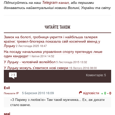
Підписуйтесь на наш
Telegram-канал
, аби першими
дізнаватись найактуальніші новини Волині, України та світу
ЧИТАЙТЕ ТАКОЖ
Замок на болоті, гробниця-укриття і найбільша галерея
країни: тревел-блогерка показала свій космічний вікенд у
Луцьку
2 Листопада 2025 18:47
На посаду начальника управління спорту претендує лише
один кандидат
1 Квітня 2014 14:52
У Луцьку - чоловічий волейбол
5 Листопада 2015 13:32
У Луцьку можуть з’явитися нові сквери
19 Лютого 2016 08:00
Коментарів: 5
Evil
відповісти
5 Березня 2010 16:09
+ 0
- 0
Показати IP
«З Парижу з любов’ю» Там такий мужчинка... Ех, аж дихати
стало важче.
seal