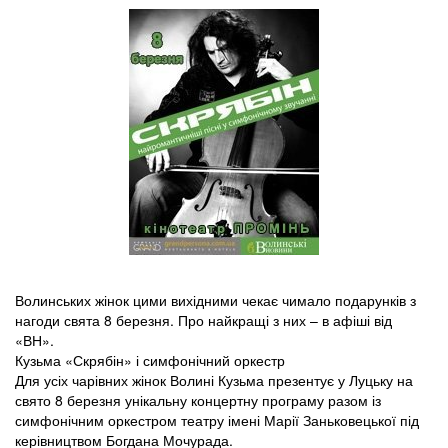
Волинських жінок цими вихідними чекає чимало подарунків з
нагоди свята 8 березня. Про найкращі з них – в афіші від
«ВН».
Кузьма «Скрябін» і симфонічний оркестр
Для усіх чарівних жінок Волині Кузьма презентує у Луцьку на
свято 8 березня унікальну концертну програму разом із
симфонічним оркестром театру імені Марії Заньковецької під
керівництвом Богдана Мочурада.