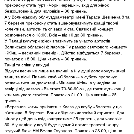
прекрасну стать гурт «Чорні черешні», вхід для жінок
безкоштовний, для чоловіків – 30 гривень.
А у Волинському облмуздрамтеатрі імені Тараса Шевченка 8 та
7 березня прекрасну стать вшановуватимуть кращі творчі
колективи, артисти та співаки міста. Святковий концерт
розпочнеться о 18:00. Вхід – від 10 до 30 гривень.
У Палаці культури жінок вітатимуть за участю артистів
Волинської обласної філармонії у рамках святкового концерту
«Жінці – весняний сувенір». Дійство відбудеться 7 березня,
початок о 18:00. Ціна квитка – 30 гривень.
Танці та співи у вихідні
Відчути весну не лише на вулиці, а й у душі допоможуть щирі
танці та пісні. Пивний клуб «Оболонь» у суботу пропонує
розважитися на дискотеці «Мішанка Хітів», а у неділю на
вечірці під назвою «Вінегрет 70-80-90-х», де гратимуть кращі
хіти минулого століття. Початок о 21.00. Ціна квитків – 25
гривень.
«Березневі коти» приїздять з Києва до клубу «Золото» у цю
п’ятницю, 5 березня. Вони обіцяють чоловічий стриптиз. Для
жінок у цей день вхід коштуватиме 25 гривень, для чоловіків –
50. А у неділю у клубі буде відомий артист травесті-жанру,
ведучий Люкс FM Белла Огурцова. Початок о 23.00, ціна на