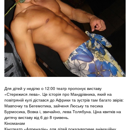
Для дітей у неділю о 12:00 театр пропонує виставу
«Стережися лева». Це історія про Мандрівника, який на
повітряній кулі дістався до Африки та зустрів там багато звірів:
Мавпочку та Бегемотика, зайченя Люську та песика
Бурмосика, Вовка і, звичайно, лева Толябуна. Ціна квитків на
дитячу виставу від 6 до 8 гривень.
Кіноманам
Кінотеатр «Адреналін» для дітей показуватиме анімаційну