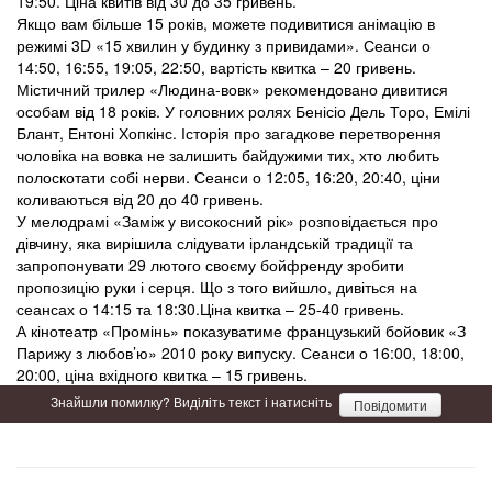
19:50. Ціна квитів від 30 до 35 гривень.
Якщо вам більше 15 років, можете подивитися анімацію в
режимі 3D «15 хвилин у будинку з привидами». Сеанси о
14:50, 16:55, 19:05, 22:50, вартість квитка – 20 гривень.
Містичний трилер «Людина-вовк» рекомендовано дивитися
особам від 18 років. У головних ролях Бенісіо Дель Торо, Емілі
Блант, Ентоні Хопкінс. Історія про загадкове перетворення
чоловіка на вовка не залишить байдужими тих, хто любить
полоскотати собі нерви. Сеанси о 12:05, 16:20, 20:40, ціни
коливаються від 20 до 40 гривень.
У мелодрамі «Заміж у високосний рік» розповідається про
дівчину, яка вирішила слідувати ірландській традиції та
запропонувати 29 лютого своєму бойфренду зробити
пропозицію руки і серця. Що з того вийшло, дивіться на
сеансах о 14:15 та 18:30.Ціна квитка – 25-40 гривень.
А кінотеатр «Промінь» показуватиме французький бойовик «З
Парижу з любов’ю» 2010 року випуску. Сеанси о 16:00, 18:00,
20:00, ціна вхідного квитка – 15 гривень.
Знайшли помилку? Виділіть текст і натисніть
Повідомити