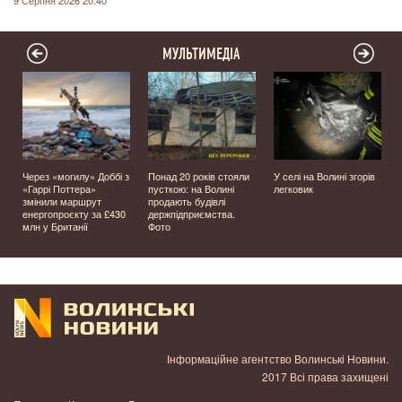
МУЛЬТИМЕДІА
Через «могилу» Доббі з
Понад 20 років стояли
У селі на Волині згорів
о
«Гаррі Поттера»
пусткою: на Волині
легковик
змінили маршрут
продають будівлі
енергопроєкту за £430
держпідприємства.
млн у Британії
Фото
Інформаційне агентство Волинські Новини.
2017 Всі права захищені