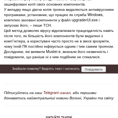
зашифровані копії своїх основних компонентів.
У випадку якщо діюча копія трояна видаляється антивірусними
програмами, установник, що працює як служба Windows,
компілює заховані компоненти у файл upgraderUI.exe і
запускає його, – пише ТСН.
Цей метод дозволяє вірусу відновлювати працездатність навіть
після того, як більшість його компонентів були видалені з
комп\'ютера, а користувачі часто просто не в змозі зрозуміти,
чому їхній ПК постійно інфікується одним і тим самим трояном.
Дослідники, які виявили Muster.e, визнали його незвичність і
повідомили, що раніше ні з чим подібним не стикалися.
Знайшли помилку? Виділіть текст і натисніть
Повідомити
Підписуйтесь на наш
Telegram-канал
, аби першими
дізнаватись найактуальніші новини Волині, України та світу
ЧИТАЙТЕ ТАКОЖ