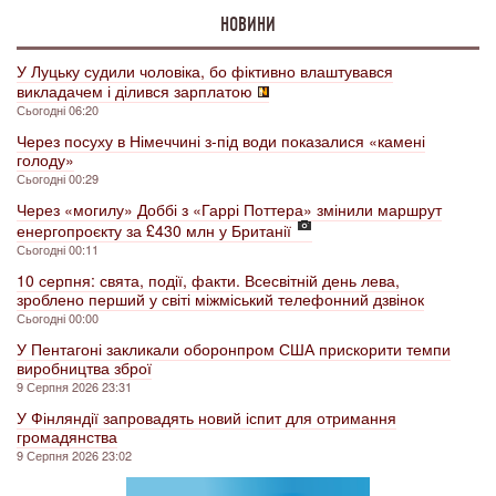
НОВИНИ
У Луцьку судили чоловіка, бо фіктивно влаштувався
викладачем і ділився зарплатою
Сьогодні 06:20
Через посуху в Німеччині з-під води показалися «камені
голоду»
Сьогодні 00:29
Через «могилу» Доббі з «Гаррі Поттера» змінили маршрут
енергопроєкту за £430 млн у Британії
Сьогодні 00:11
10 серпня: свята, події, факти. Всесвітній день лева,
зроблено перший у світі міжміський телефонний дзвінок
Сьогодні 00:00
У Пентагоні закликали оборонпром США прискорити темпи
виробництва зброї
9 Серпня 2026 23:31
У Фінляндії запровадять новий іспит для отримання
громадянства
9 Серпня 2026 23:02