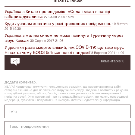
Українка з Китаю про епідемію: «Села і міста в паніці
забарикадувались»
27 Січня 2020 15:59
Куди лучанам ховатися у разі тривожних повідомлень
19 Лютого
2015 15:30
Українка з малим сином не може покинути Туреччину через
вірус Коксакі
30 Серпня 2017 21:06
У десятки разів смертельніший, ніж COVID-19: що таке вірус
Ніпах та чому ВООЗ боїться нової пандемії
8 Вересня 2021 11:09
Коментарів: 0
Додати коментар:
УВАГА! Користувач www.volynnews.com має розуміти, що коментування на сайті
створені аж ніяк не для політичного піару чи антипіару, зведення особистих рахунків,
комерційної реклами, образ, безпідставних звинувачень та інших некоректних і
негідних речей. Утім коментарі – це не редакційні матеріали, не мають попередньої
модерації, суб’єктивні повідомлення і можуть містити недостовірну інформацію.