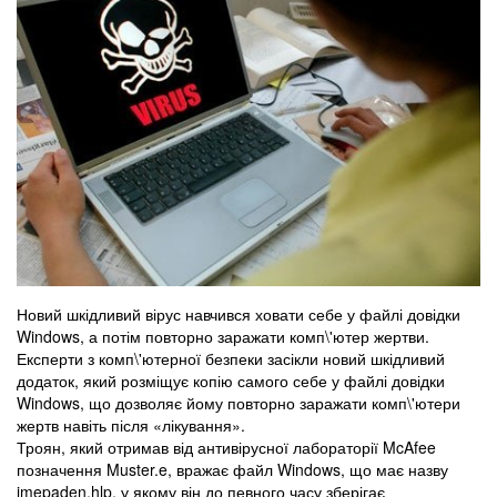
Новий шкідливий вірус навчився ховати себе у файлі довідки
Windows, а потім повторно заражати комп\'ютер жертви.
Експерти з комп\'ютерної безпеки засікли новий шкідливий
додаток, який розміщує копію самого себе у файлі довідки
Windows, що дозволяє йому повторно заражати комп\'ютери
жертв навіть після «лікування».
Троян, який отримав від антивірусної лабораторії McAfee
позначення Muster.e, вражає файл Windows, що має назву
imepaden.hlp, у якому він до певного часу зберігає