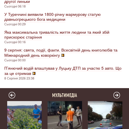
другої линьки
Сьогодні 06:18
У Туреччині виявили 1800-річну мармурову статую
давньогрецького бога медицини
Сьогодні 00:29
Яка максимальна тривалість життя людини та який збій
прискорює старіння
Сьогодні 00:16
9 серпня: свята, події, факти. Всесвітній день книголюбів та
Міжнародний день коворкінгу
Сьогодні 00:00
П’янючий водій влаштував у Луцьку ДТП за участю 5 авто. Що
за це отримав
8 Серпня 2026 23:38
МУЛЬТИМЕДІА