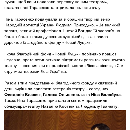
лучан, щоб вони надавали перевагу нашим театрам», –
сказала пані Тарасенко та отримала оплески залу.
Ніна Тарасенко подякувала за вчорашній творчий вечір
Народній артистці України Людмилі Приходько. «Це великий
талант, великий професіонал. І нехай Бог дає їй здоров’я на
багато-багато таких душевних зустрічей», – зазначила
директор благодійного фонду «Новий Луцьк».
І хоча благодійний фонд «Новий Луцьк» порівняно працює
недавно, проте встиг активно підтримати розвиток волинського
театру – посприявши в організації вистав «Лісова пісня», «Сім
струн» за творами Лесі Українки.
Разом з тим представники благодійного фонду у святковий
день вирішили привітати ветеранів театру – серед них
Феодосія Власюк
,
Галина Ольшевська
та
Ніна Балабуха
.
Також Ніна Тарасенко привітала зі святом працівників
облмуздрамтеатру
Наталію Костюк
та
Людмилу Іванюту
.