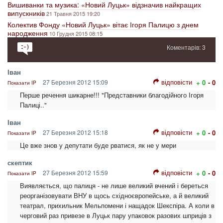
Вишиванки та музика: «Новий Луцьк» відзначив найкращих
випускників
21 Травня 2015 19:20
Колектив Фонду «Новий Луцьк» вітає Ігоря Палицю з днем
народження
10 Грудня 2015 08:15
Коментарів: 3
Іван
відповісти
27 Березня 2012 15:09
+ 0
- 0
Показати IP
Перше речення шикарне!!! "Представники благодійного Ігоря
Палиці.."
Іван
відповісти
27 Березня 2012 15:18
+ 0
- 0
Показати IP
Це вже знов у депутати буде рватися, як не у мери
скептик
відповісти
27 Березня 2012 15:59
+ 0
- 0
Показати IP
Виявляється, що палиця - не лише великий вчений і береться
реорганізовувати ВНУ в щось східноєвропейське, а й великий
театрал, прихильник Мельпомени і нащадок Шекспіра. А коли в
черговий раз привезе в Луцьк пару упаковок разових шприців з