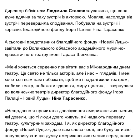
Директор бібліотеки
Людмила Стасюк
зауважила, що вона
дуже вдячна за таку зустріч із акторкою. Мовляв, насолода від
зустрічі перевершила сподівання. Побувала на зустрічі і
керівник Благодійного фонду Ігоря Палиці Ніна Тарасенко.
А сьогодні представники благодійного фонду «Новий Луцьк»
завітали до Волинського обласного академічного музично-
драматичного театру імені Тараса Шевченка.
«Мені хочеться сердечно привітати вас з Міжнародним днем
театру. Це свято не тільки акторів, але і нас – глядачів. І мені
хочеться всім нам побажати, щоб ми і надалі жили театром,
любили театр, побажати здоров’я, миру щастя», – звернулася
до волинських театрів директор благодійного фонду Ігоря
Палиці «Новий Луцьк»
Ніна Тарасенко
.
«Нещодавно я прочитала дослідження американських вчених,
які довели, що ті люди довго живуть, які надають перевагу
театру, культурним заходам. І я, як директор благодійного
фонду «Новий Луцьк», даю вам слово честі, що буду активно
популяризувати цю думку американських вчених серед наших