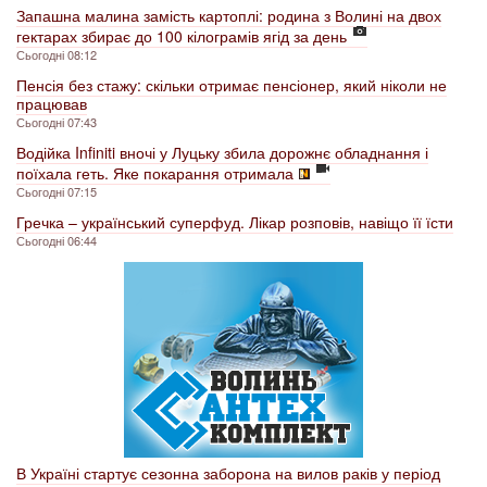
Запашна малина замість картоплі: родина з Волині на двох
гектарах збирає до 100 кілограмів ягід за день
Сьогодні 08:12
Пенсія без стажу: скільки отримає пенсіонер, який ніколи не
працював
Сьогодні 07:43
Водійка Infiniti вночі у Луцьку збила дорожнє обладнання і
поїхала геть. Яке покарання отримала
Сьогодні 07:15
Гречка – український суперфуд. Лікар розповів, навіщо її їсти
Сьогодні 06:44
В Україні стартує сезонна заборона на вилов раків у період