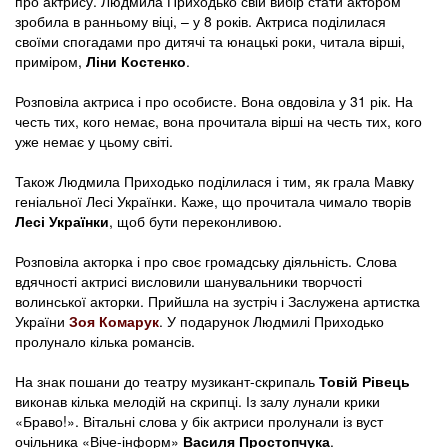
про актрису. Людмила Приходько свій вибір стати актором
зробила в ранньому віці, – у 8 років. Актриса поділилася
своїми спогадами про дитячі та юнацькі роки, читала вірші,
приміром,
Ліни Костенко
.
Розповіла актриса і про особисте. Вона овдовіла у 31 рік. На
честь тих, кого немає, вона прочитала вірші на честь тих, кого
уже немає у цьому світі.
Також Людмила Приходько поділилася і тим, як грала Мавку
геніальної Лесі Українки. Каже, що прочитала чимало творів
Лесі Українки
, щоб бути переконливою.
Розповіла акторка і про своє громадську діяльність. Слова
вдячності актрисі висловили шанувальники творчості
волинської акторки. Прийшла на зустріч і Заслужена артистка
України
Зоя Комарук
. У подарунок Людмилі Приходько
пролунало кілька романсів.
На знак пошани до театру музикант-скрипаль
Товій Рівець
виконав кілька мелодій на скрипці. Із залу лунали крики
«Браво!». Вітальні слова у бік актриси пролунали із вуст
очільника «Віче-інформ»
Василя Простопчука
.