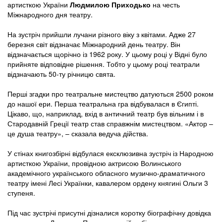
артисткою України
Людмилою Приходько
на честь
Міжнародного дня театру.
На зустріч прийшли лучани різного віку з квітами. Адже 27
березня світ відзначає Міжнародний день театру. Він
відзначається щорічно із 1962 року. У цьому році у Відні було
прийняте відповідне рішення. Тобто у цьому році театрали
відзначають 50-ту річницю свята.
Перші згадки про театральне мистецтво датуються 2500 роком
до нашої ери. Перша театральна гра відбувалася в Єгипті.
Цікаво, що, наприклад, вхід в античний театр був вільним і в
Стародавній Греції театр став справжнім мистецтвом. «Актор –
це душа театру», – сказала ведуча дійства.
У стінах книгозбірні відбулася ексклюзивна зустріч із Народною
артисткою України, провідною актрисою Волинського
академічного українського обласного музично-драматичного
театру імені Лесі Українки, кавалером ордену княгині Ольги 3
ступеня.
Під час зустрічі присутні дізналися коротку біографічну довідка