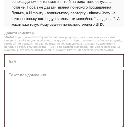
волокардином чи тонометрів, то й на видатного ескулапа
потягне. Пора вже давати звання почесного громадянина
Луцька, а Ніфонту - волинському парторгу - вішати йому на
шию попівську нагороду і замовляти молебень "за здравіє". А
коцан вже готує йому звання почесного вченого ВНУ.
Додати коментар:
УВАГА! Користувач www.volynnews.com має розуміти, що коментування на сайті
створені аж ніяк не для політичного піару чи антипіару, зведення особистих рахунків,
комерційної реклами, образ, безпідставних звинувачень та інших некоректних і
негідних речей. Утім коментарі – це не редакційні матеріали, не мають попередньої
модерації, суб’єктивні повідомлення і можуть містити недостовірну інформацію.