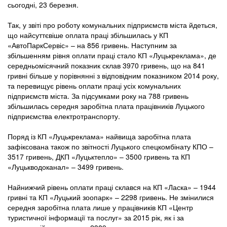
сьогодні, 23 березня.
Так, у звіті про роботу комунальних підприємств міста йдеться,
що найсуттєвіше оплата праці збільшилась у КП
«АвтоПаркСервіс» – на 856 гривень. Наступним за
збільшенням рівня оплати праці стало КП «Луцькреклама», де
середньомісячний показник склав 3970 гривень, що на 841
гривні більше у порівнянні з відповідним показником 2014 року,
та перевищує рівень оплати праці усіх комунальних
підприємств міста. За підсумками року на 788 гривень
збільшилась середня заробітна плата працівників Луцького
підприємства електротранспорту.
Поряд із КП «Луцькреклама» найвища заробітна плата
зафіксована також по звітності Луцького спецкомбінату КПО –
3517 гривень, ДКП «Луцьктепло» – 3500 гривень та КП
«Луцькводоканал» – 3499 гривень.
Найнижчий рівень оплати праці склався на КП «Ласка» – 1944
гривні та КП «Луцький зоопарк» – 2298 гривень. Не змінилися
середня заробітна плата лише у працівників КП «Центр
туристичної інформації та послуг» за 2015 рік, як і за