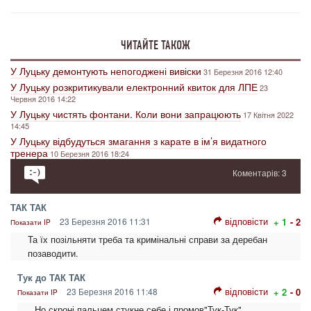
ЧИТАЙТЕ ТАКОЖ
У Луцьку демонтують непогоджені вивіски
31 Березня 2016 12:40
У Луцьку розкритикували електронний квиток для ЛПЕ
23
Червня 2016 14:22
У Луцьку чистять фонтани. Коли вони запрацюють
17 Квітня 2022
14:45
У Луцьку відбудуться змагання з карате в ім’я видатного
тренера
10 Березня 2016 18:24
Коментарів: 3
ТАК ТАК
відповісти
23 Березня 2016 11:31
+ 1
- 2
Показати IP
Та їх позільняти треба та кримінальні справи за деребан
позаводити.
Тук до ТАК ТАК
відповісти
23 Березня 2016 11:48
+ 2
- 0
Показати IP
Но скроні пальцем стукне себе і промов"Тук-Тук"