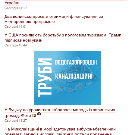
України
Сьогодні 14:17
Два волинські проєкти отримали фінансування за
міжнародною програмою
Сьогодні 14:01
У США посилюють боротьбу з пологовим туризмом: Трамп
підписав нові укази
Сьогодні 13:44
У Луцьку на урочистість зібралася молодь із волинських
громад. Фото
Сьогодні 13:27
На Миколаївщині в морі здетонував вибухонебезпечний
предмет: загинув чоловік, дві жінки дістали поранення