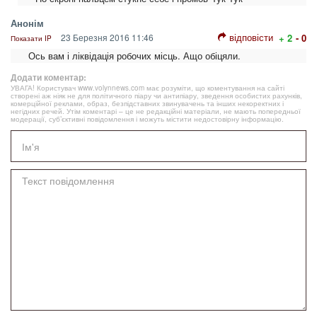
Анонім
відповісти
23 Березня 2016 11:46
+ 2
- 0
Показати IP
Ось вам і ліквідація робочих місць. Ащо обіцяли.
Додати коментар:
УВАГА! Користувач www.volynnews.com має розуміти, що коментування на сайті
створені аж ніяк не для політичного піару чи антипіару, зведення особистих рахунків,
комерційної реклами, образ, безпідставних звинувачень та інших некоректних і
негідних речей. Утім коментарі – це не редакційні матеріали, не мають попередньої
модерації, суб’єктивні повідомлення і можуть містити недостовірну інформацію.