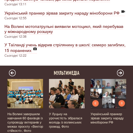
Сьогодні 13:11
Український пранкер зірвав закриту нараду міноборони РФ
Сьогодні 12:55
На Волині мотопатрульні виявили мотоцикл, який перебував
у міжнародному розшуку
Сьогодні 12:38
У Таїланді учень відкрив стрілянину в школі: семеро загиблих,
15 поранених
Сьогодні 12:22
МУЛЬТИМЕДІА
На Волині завершили
У Луцьку на
Український пранкер
у
навчання 60 фахівців із
урочистість зібралася
зірвав закриту нараду
супроводу ветеранів у
молодь із волинських
міноборони РФ
д
межах проєкту «Вектор
громад. Фото
стійкості». Фото