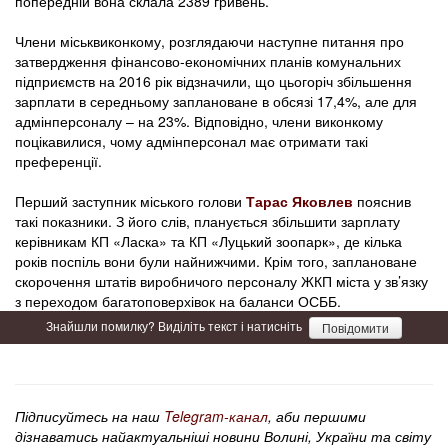
попередній вона склала 2389 гривень.
Члени міськвиконкому, розглядаючи наступне питання про
затвердження фінансово-економічних планів комунальних
підприємств на 2016 рік відзначили, що цьогоріч збільшення
зарплати в середньому заплановане в обсязі 17,4%, але для
адмінперсоналу – на 23%. Відповідно, члени виконкому
поцікавилися, чому адмінперсонал має отримати такі
преференції.
Перший заступник міського голови
Тарас Яковлев
пояснив
такі показники. З його слів, планується збільшити зарплату
керівникам КП «Ласка» та КП «Луцький зоопарк», де кілька
років поспіль вони були найнижчими. Крім того, заплановане
скорочення штатів виробничого персоналу ЖКП міста у зв’язку
з переходом багатоповерхівок на баланси ОСББ.
Знайшли помилку? Виділіть текст і натисніть
Повідомити
Підписуйтесь на наш
Telegram-канал
, аби першими
дізнаватись найактуальніші новини Волині, України та світу