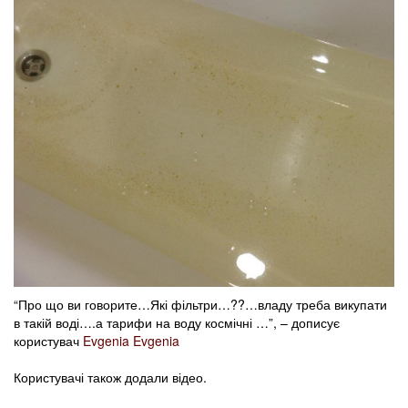
“Про що ви говорите…Які фільтри…??…владу треба викупати
в такій воді….а тарифи на воду космічні …”, – дописує
користувач
Evgenia Evgenia
Користувачі також додали відео.