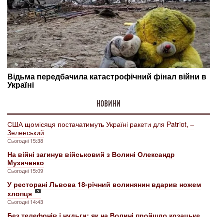
НОВИНИ
США щомісяця постачатимуть Україні ракети для Patriot, –
Зеленський
Сьогодні 15:38
На війні загинув військовий з Волині Олександр
Музиченко
Сьогодні 15:09
У ресторані Львова 18-річний волинянин вдарив ножем
хлопця
Сьогодні 14:43
Без телефонів і нудьги: як на Волині пройшло козацьке