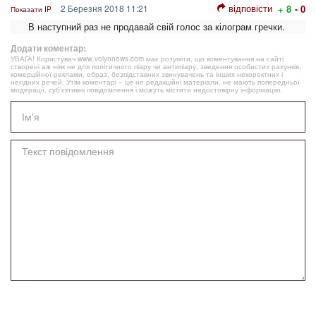
відповісти
2 Березня 2018 11:21
+ 8
- 0
Показати IP
В наступний раз не продавай свій голос за кілограм гречки.
Додати коментар:
УВАГА! Користувач www.volynnews.com має розуміти, що коментування на сайті
створені аж ніяк не для політичного піару чи антипіару, зведення особистих рахунків,
комерційної реклами, образ, безпідставних звинувачень та інших некоректних і
негідних речей. Утім коментарі – це не редакційні матеріали, не мають попередньої
модерації, суб’єктивні повідомлення і можуть містити недостовірну інформацію.