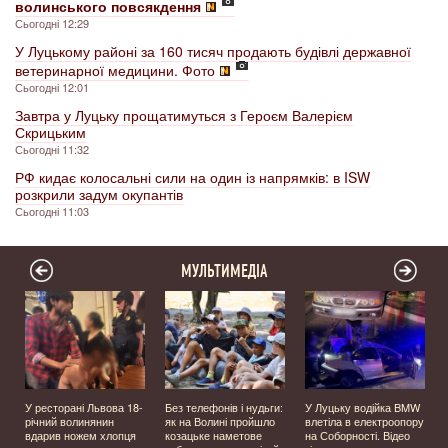
волинського повсякдення
Сьогодні 12:29
У Луцькому районі за 160 тисяч продають будівлі державної
ветеринарної медицини. Фото
Сьогодні 12:01
Завтра у Луцьку прощатимуться з Героєм Валерієм
Скрицьким
Сьогодні 11:32
РФ кидає колосальні сили на один із напрямків: в ISW
розкрили задум окупантів
Сьогодні 11:03
МУЛЬТИМЕДІА
У ресторані Львова 18-
Без телефонів і нудьги:
У Луцьку водійка BMW
річний волинянин
як на Волині пройшло
влетіла в електроопору
вдарив ножем хлопця
козацьке наметове
на Соборності. Відео