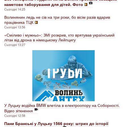
наметове таборування для дітей. Фото
Сьогодні 14:25
Волинянин ледь не сів на три роки, бо вісім разів вдарив
працівника ТЦК
Сьогодні 13:56
«Сміливо і мужньо»: ЗМІ розкрив, хто врятував український
літак від дрона в німецькому Лейпцигу
Сьогодні 13:27
У Луцьку водійка BMW влетіла в електроопору на Соборності.
Відео зіткнення
Сьогодні 12:58
Пани Бранські у Луцьку 1566 року: штрих до історії