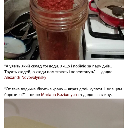
“А уявіть який склад тої води, якщо і побіліє за пару днів..
Труять людей, а люди помекають і перестануть”, – додає
Alexandr Novovolynsky
“От така водичка біжить з крану – якраз дітей купати. І як з цим
боротися?” – пише
Mariana Koziumych
та додає світлину.