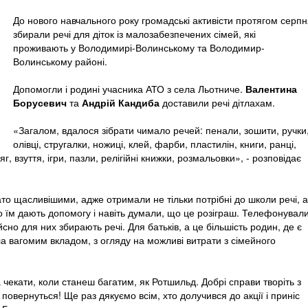
До нового навчального року громадські активісти протягом серп
збирали речі для діток із малозабезпечених сімей, які
проживають у Володимирі-Волинському та Володимир-
Волинському районі.
Допомогли і родині учасника АТО з села Льотниче.
Валентина
Борусевич
та
Андрій Кандиба
доставили речі дітлахам.
«Загалом, вдалося зібрати чимало речей: пенали, зошити, ручки
олівці, стругалки, ножиці, клей, фарби, пластилін, книги, ранці,
 взуття, ігри, пазли, релігійні книжки, розмальовки», - розповідає
ато щасливішими, адже отримали не тільки потрібні до школи речі, а
що їм дають допомогу і навіть думали, що це розіграш. Телефонувал
ійсно для них збирають речі. Для батьків, а це більшість родин, де є
а вагомим вкладом, з огляду на можливі витрати з сімейного
чекати, коли станеш багатим, як Ротшильд. Добрі справи творіть з
 повернуться! Ще раз дякуємо всім, хто долучився до акції і приніс