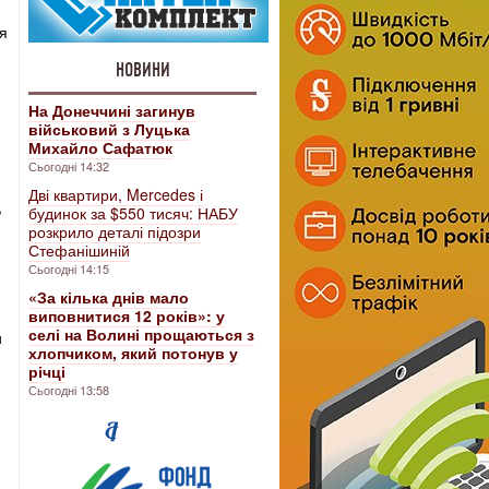
ня
НОВИНИ
На Донеччині загинув
військовий з Луцька
Михайло Сафатюк
Сьогодні 14:32
Дві квартири, Mercedes і
,
будинок за $550 тисяч: НАБУ
розкрило деталі підозри
Стефанішиній
Сьогодні 14:15
«За кілька днів мало
виповнитися 12 років»: у
селі на Волині прощаються з
и
хлопчиком, який потонув у
річці
Сьогодні 13:58