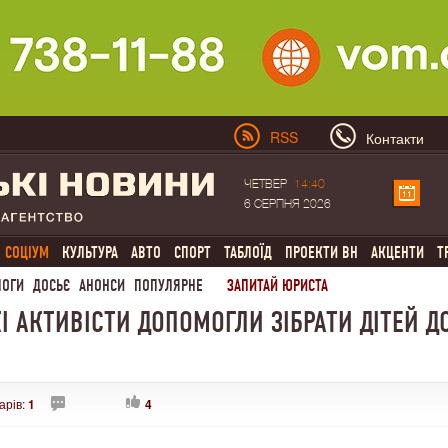
RSS
Контакти
ЧЕТВЕР
14:40
6 СЕРПНЯ 2026
СОЦІУМ
КУЛЬТУРА
АВТО
СПОРТ
ТАБЛОЇД
ПРОЕКТИ ВН
АКЦЕНТИ
Т
ЛОГИ
ДОСЬЄ
АНОНСИ
ПОПУЛЯРНЕ
ЗАПИТАЙ ЮРИСТА
І АКТИВІСТИ ДОПОМОГЛИ ЗІБРАТИ ДІТЕЙ Д
арів:
1
4