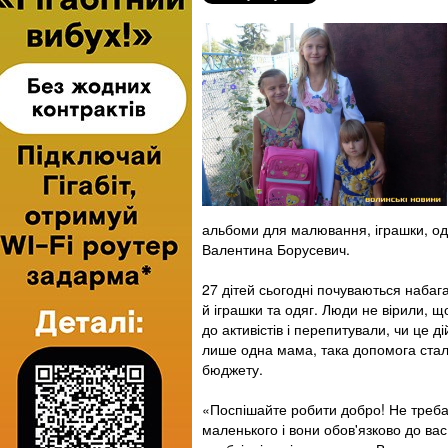
альбоми для малювання, іграшки, одяг,
Валентина Борусевич.
27 дітей сьогодні почуваються набаг
й іграшки та одяг. Люди не вірили, 
до активістів і перепитували, чи це д
лише одна мама, така допомога стал
бюджету.
«Поспішайте робити добро! Не треба 
маленького і вони обов'язково до вас