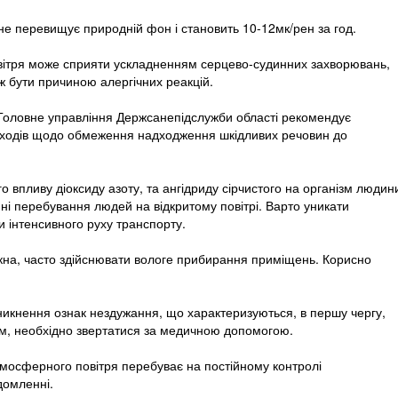
 не перевищує природній фон і становить 10-12мк/рен за год.
вітря може сприяти ускладненням серцево-судинних захворювань,
ж бути причиною алергічних реакцій.
Головне управління Держсанепідслужби області рекомендує
аходів щодо обмеження надходження шкідливих речовин до
 впливу діоксиду азоту, та ангідриду сірчистого на організм людин
ні перебування людей на відкритому повітрі. Варто уникати
и інтенсивного руху транспорту.
кна, часто здійснювати вологе прибирання приміщень. Корисно
никнення ознак нездужання, що характеризуються, в першу чергу,
м, необхідно звертатися за медичною допомогою.
мосферного повітря перебуває на постійному контролі
домленні.