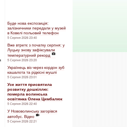
Буде нова експозиція:
залізничники передали у музей
в Ковелі польовий телефон
5 Серпня 2026 23:40
Вже втретє з початку серпня: у
Луцьку знову зафіксували
температурний рекорд
и
5 Серпня 2026 23:20
Українець віз через кордон зуб
кашалота та рідкісні мушлі
5 Серпня 2026 23:01
Усе життя присвятила
розвитку дошкіллю:
померла волинська
освітянка Олена Цимбалюк
5 Серпня 2026 22:40
У Нововолинську загорівся
автобус. Відео
5 Серпня 2026 22:21