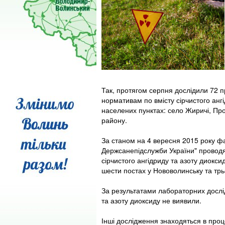
Так, протягом серпня дослідили 72 пр
нормативам по вмісту сірчистого анг
населених пунктах: село Жиричі, Про
району.
За станом на 4 вересня 2015 року ф
Держсанепідслужби України" проводя
сірчистого ангідриду та азоту диокс
шести постах у Нововолинську та трьо
За результатами лабораторних дослі
та азоту диоксиду не виявили.
Інші дослідження знаходяться в проц