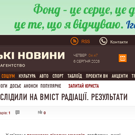
RSS
Контакти
ЧЕТВЕР
04:47
6 СЕРПНЯ 2026
СОЦІУМ
КУЛЬТУРА
АВТО
СПОРТ
ТАБЛОЇД
ПРОЕКТИ ВН
АКЦЕНТИ
Т
ЛОГИ
ДОСЬЄ
АНОНСИ
ПОПУЛЯРНЕ
ЗАПИТАЙ ЮРИСТА
СЛІДИЛИ НА ВМІСТ РАДІАЦІЇ. РЕЗУЛЬТАТИ
арів:
1
0
У зв’язку з
пожежами лісових масивів
, торфовищ, сухої