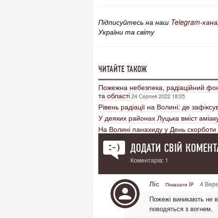
Підписуйтесь на наш
Telegram-кана
України та світу
ЧИТАЙТЕ ТАКОЖ
Пожежна небезпека, радіаційний фон 
та області
24 Серпня 2022 18:05
Рівень радіації на Волині: де зафікс
У деяких районах Луцька вміст аміак
На Волині панахиду у День скорбот
ДОДАТИ СВІЙ КОМЕНТ
Коментарів: 1
Ліс
4 Вере
Показати IP
Пожежі виникають не в
поводяться з вогнем.