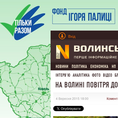
Вхід
НОВИНИ
ПОЛІТИКА
ЕКОНОМІКА
НП
ІНТЕРВ'Ю
АНАЛІТИКА
ФОТО
ВІДЕО
Б
НА ВОЛИНІ ПОВІТРЯ ДО
4 Вересня 2015 18:00
Комент