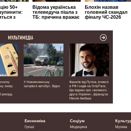
МУЛЬТИМЕДІА
початку
У Нововолинську
Фанатів від Путіна, вчився
Прикордон
ьку знову
загорівся автобус. Відео
в РФ і сидів на OnlyFans.
Волинсько
Що відомо про «великого
перехопили
й рекорд
друга України», француза
«Ланцет» і
Ніколя Амбера
Відео
Економіка
Соціум
Культу
Гроші
Медицина
Музика