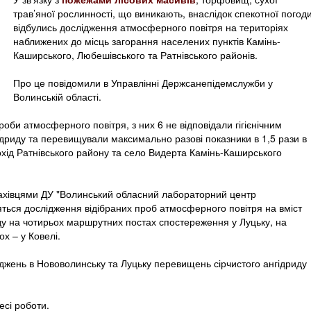
трав’яної рослинності, що виникають, внаслідок спекотної погоди
відбулись дослідження атмосферного повітря на територіях
наближених до місць загорання населених пунктів Камінь-
Каширського, Любешівського та Ратнівського районів.
Про це повідомили в Управлінні Держсанепідемслужби у
Волинській області.
оби атмосферного повітря, з них 6 не відповідали гігієнічним
ідриду та перевищували максимально разові показники в 1,5 рази в
хід Ратнівського району та село Видерта Камінь-Каширського
ахівцями ДУ "Волинський обласний лабораторний центр
ться дослідження відібраних проб атмосферного повітря на вміст
иду на чотирьох маршрутних постах спостереження у Луцьку, на
х – у Ковелі.
джень в Нововолинську та Луцьку перевищень сірчистого ангідриду
есі роботи.