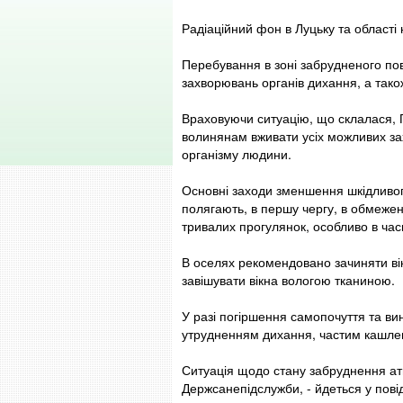
Радіаційний фон в Луцьку та області
Перебування в зоні забрудненого по
захворювань органів дихання, а тако
Враховуючи ситуацію, що склалася, 
волинянам вживати усіх можливих з
організму людини.
Основні заходи зменшення шкідливого
полягають, в першу чергу, в обмежен
тривалих прогулянок, особливо в час
В оселях рекомендовано зачиняти ві
завішувати вікна вологою тканиною.
У разі погіршення самопочуття та ви
утрудненням дихання, частим кашле
Ситуація щодо стану забруднення ат
Держсанепідслужби, - йдеться у пові