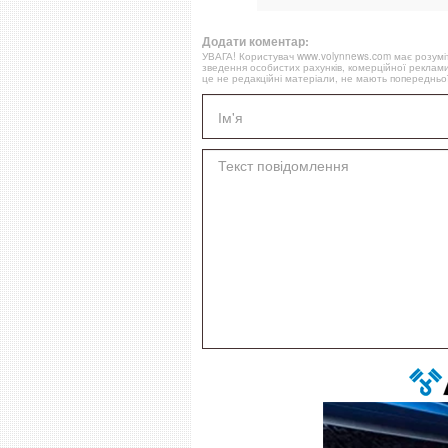
Додати коментар:
УВАГА! Користувач www.volynnews.com має розуміти
зведення особистих рахунків, комерційної реклами
це не редакційні матеріали, не мають попередньої