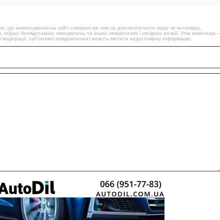
, що коментування на сайті створені аж ніяк не для політичного піару чи антипіару,
, образ, безпідставних звинувачень та інших некоректних і негідних речей. Утім коментарі –
 модерації, суб’єктивні повідомлення і можуть містити недостовірну інформацію.