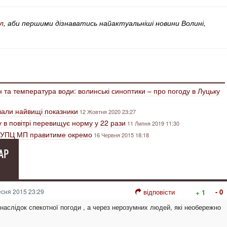
л
, аби першими дізнаватись найактуальніші новини Волині,
та температура води: волинські синоптики – про погоду в Луцьку
ували найвищі показники
12 Жовтня 2020 23:27
у в повітрі перевищує норму у 22 рази
11 Липня 2019 11:30
и УПЦ МП правитиме окремо
16 Червня 2015 18:18
АР
сня 2015 23:29
відповісти
- 0
+ 1
наслідок спекотної погоди , а через нерозумних людей, які необережно