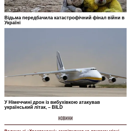
НОВИНИ
Волинські «Хрестоносці» закріпилися на другому місці