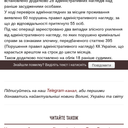
встановлено додатково 28 адміністративних наглядів над
раніше засудженими особами.
У ході перевірок адмiннаглядних за місцем проживання
виявлено 60 порушень правил адміністративного нагляду, за
що до відповідальності притягнуто 55 осіб.
Під час операції зареєстровано два випадки злісного ухилення
від адміністративного нагляду, по яких порушено кримінальні
справи за ознаками злочину, передбаченого статтею 395
(Порушення правил адміністративного нагляду) КК України, що
карається арештом на строк до шести місяців.
Також додатково поставлено на облік 18 раніше судимих.
Знайшли помилку? Виділіть текст і натисніть
Повідомити
Підписуйтесь на наш
Telegram-канал
, аби першими
дізнаватись найактуальніші новини Волині, України та світу
ЧИТАЙТЕ ТАКОЖ