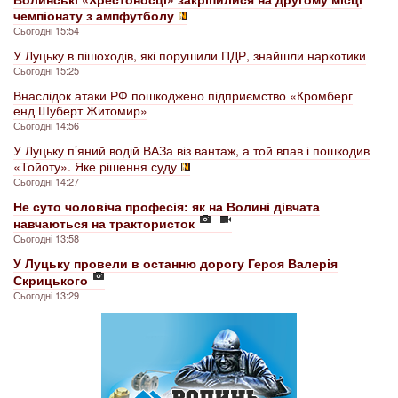
чемпіонату з ампфутболу
Сьогодні 15:54
У Луцьку в пішоходів, які порушили ПДР, знайшли наркотики
Сьогодні 15:25
Внаслідок атаки РФ пошкоджено підприємство «Кромберг
енд Шуберт Житомир»
Сьогодні 14:56
У Луцьку п’яний водій ВАЗа віз вантаж, а той впав і пошкодив
«Тойоту». Яке рішення суду
Сьогодні 14:27
Не суто чоловіча професія: як на Волині дівчата
навчаються на трактористок
Сьогодні 13:58
У Луцьку провели в останню дорогу Героя Валерія
Скрицького
Сьогодні 13:29