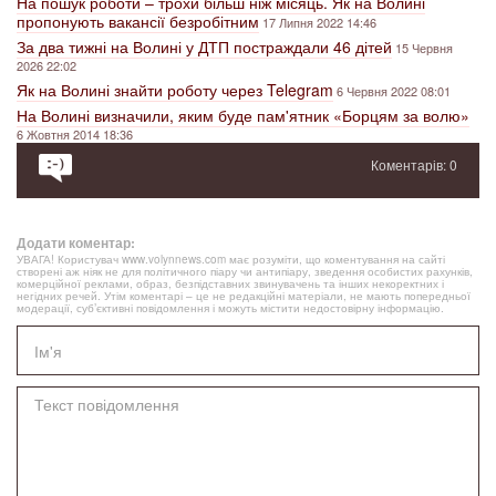
На пошук роботи – трохи більш ніж місяць. Як на Волині
пропонують вакансії безробітним
17 Липня 2022 14:46
За два тижні на Волині у ДТП постраждали 46 дітей
15 Червня
2026 22:02
Як на Волині знайти роботу через Telegram
6 Червня 2022 08:01
На Волині визначили, яким буде пам'ятник «Борцям за волю»
6 Жовтня 2014 18:36
Коментарів: 0
Додати коментар:
УВАГА! Користувач www.volynnews.com має розуміти, що коментування на сайті
створені аж ніяк не для політичного піару чи антипіару, зведення особистих рахунків,
комерційної реклами, образ, безпідставних звинувачень та інших некоректних і
негідних речей. Утім коментарі – це не редакційні матеріали, не мають попередньої
модерації, суб’єктивні повідомлення і можуть містити недостовірну інформацію.