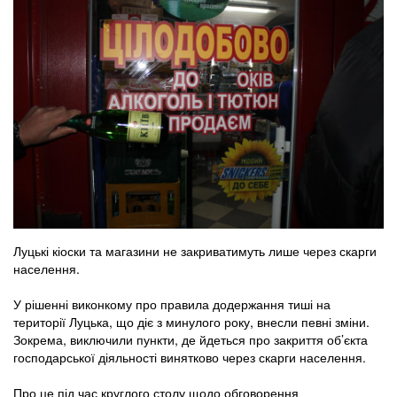
Луцькі кіоски та магазини не закриватимуть лише через скарги
населення.
У рішенні виконкому про правила додержання тиші на
території Луцька, що діє з минулого року, внесли певні зміни.
Зокрема, виключили пункти, де йдеться про закриття об’єкта
господарської діяльності винятково через скарги населення.
Про це під час круглого столу щодо обговорення