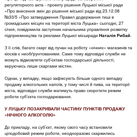
регуляторного акта - проекту рішення Луцької міської ради
«Про внесення змін до рішення міської ради від 23.12.08
№33/5 «Про затвердження Правил додержання тиші в
громадських місцях на території міста Луцька» сьогодні, 27
січня, повідомила заступник начальника управління розвитку
підприємництва та реклами Луцької міськради
Наталія Рибай
.
З її слів, багато скарг від лучан на роботу «нічних» магазинів та
кіосків є необґрунтованими. Саме тому відповідні служби не
можуть відмовляти суб’єктам господарської діяльності,
керуючись лише скаргами містян.
Однак, у випадку, якщо зафіксують більше одного випадку
продажу алкогольних напоїв, у тому числі й пива, на території
міста, відповідні служби матимуть право скоротити режим
роботи суб’єкта господарювання.
У ЛУЦЬКУ ПОЗАКРИВАЛИ ЧАСТИНУ ПУНКТІВ ПРОДАЖУ
«НІЧНОГО АЛКОГОЛЮ»
До прикладу, на суб’єкт, якому свого часу встановили
цілодобовий режим роботи, неодноразово скаржились