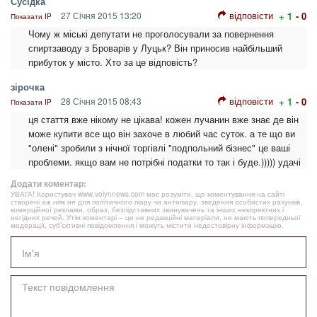
Сусідка
відповісти
27 Січня 2015 13:20
+ 1
- 0
Показати IP
Чому ж міські депутати не проголосували за повернення
спиртзаводу з Броварів у Луцьк? Він приносив найбільший
прибуток у місто. Хто за це відповість?
зірочка
відповісти
28 Січня 2015 08:43
+ 1
- 0
Показати IP
ця стаття вже нікому не цікава! кожен лучанин вже знає де він
може купити все що він захоче в любий час суток. а те що ви
"олені" зробили з нічної торгівлі "подпольний бізнес" це ваші
проблеми. якщо вам не потрібні податки то так і буде.))))) удачі
Додати коментар:
УВАГА! Користувач www.volynnews.com має розуміти, що коментування на сайті
створені аж ніяк не для політичного піару чи антипіару, зведення особистих рахунків,
комерційної реклами, образ, безпідставних звинувачень та інших некоректних і
негідних речей. Утім коментарі – це не редакційні матеріали, не мають попередньої
модерації, суб’єктивні повідомлення і можуть містити недостовірну інформацію.