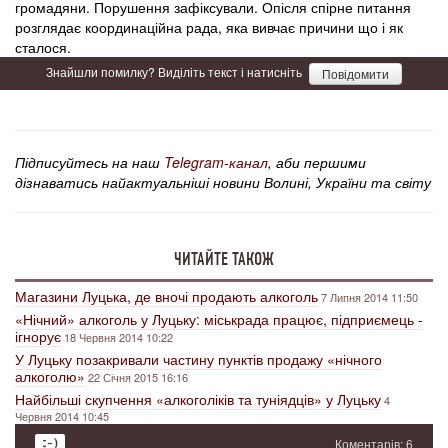
громадяни. Порушення зафіксували. Опісля спірне питання
розглядає координаційна рада, яка вивчає причини що і як
сталося.
Знайшли помилку? Виділіть текст і натисніть
Повідомити
Підписуйтесь на наш
Telegram-канал
, аби першими
дізнаватись найактуальніші новини Волині, України та світу
ЧИТАЙТЕ ТАКОЖ
Магазини Луцька, де вночі продають алкоголь
7 Липня 2014 11:50
«Нічний» алкоголь у Луцьку: міськрада працює, підприємець -
ігнорує
18 Червня 2014 10:22
У Луцьку позакривали частину пунктів продажу «нічного
алкоголю»
22 Січня 2015 16:16
Найбільші скупчення «алкоголіків та туніядців» у Луцьку
4
Червня 2014 10:45
Коментарів: 6