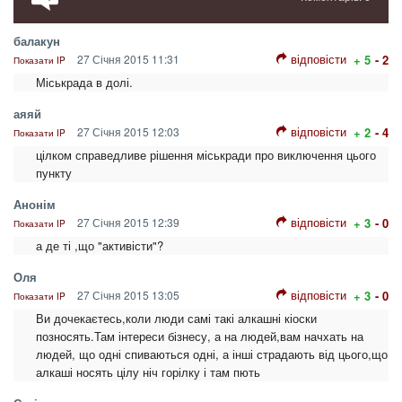
балакун
відповісти
27 Січня 2015 11:31
+ 5
- 2
Показати IP
Міськрада в долі.
аяяй
відповісти
27 Січня 2015 12:03
+ 2
- 4
Показати IP
цілком справедливе рішення міськради про виключення цього
пункту
Анонім
відповісти
27 Січня 2015 12:39
+ 3
- 0
Показати IP
а де ті ,що "активісти"?
Оля
відповісти
27 Січня 2015 13:05
+ 3
- 0
Показати IP
Ви дочекаєтесь,коли люди самі такі алкашні кіоски
позносять.Там інтереси бізнесу, а на людей,вам начхать на
людей, що одні спиваються одні, а інші страдають від цього,що
алкаші носять цілу ніч горілку і там пють