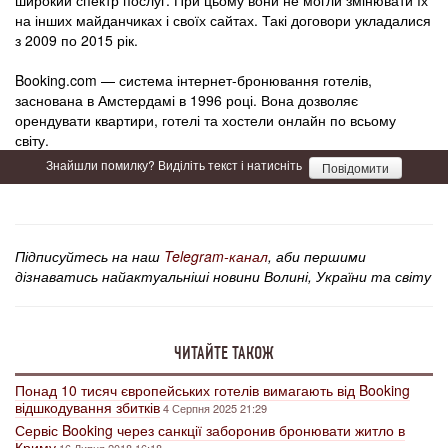
широкий спектр послуг. При цьому вони не могли змінювати їх
на інших майданчиках і своїх сайтах. Такі договори укладалися
з 2009 по 2015 рік.
Booking.com — система інтернет-бронювання готелів,
заснована в Амстердамі в 1996 році. Вона дозволяє
орендувати квартири, готелі та хостели онлайн по всьому
світу.
Знайшли помилку? Виділіть текст і натисніть
Повідомити
Підписуйтесь на наш
Telegram-канал
, аби першими
дізнаватись найактуальніші новини Волині, України та світу
ЧИТАЙТЕ ТАКОЖ
Понад 10 тисяч європейських готелів вимагають від Booking
відшкодування збитків
4 Серпня 2025 21:29
Сервіс Booking через санкції заборонив бронювати житло в
Криму
16 Липня 2018 16:18