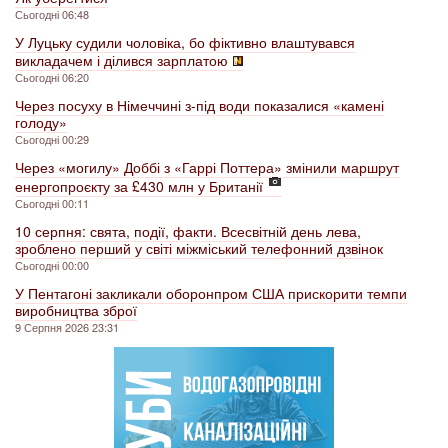
Сьогодні 06:48
У Луцьку судили чоловіка, бо фіктивно влаштувався
викладачем і ділився зарплатою
Сьогодні 06:20
Через посуху в Німеччині з-під води показалися «камені
голоду»
Сьогодні 00:29
Через «могилу» Доббі з «Гаррі Поттера» змінили маршрут
енергопроєкту за £430 млн у Британії
Сьогодні 00:11
10 серпня: свята, події, факти. Всесвітній день лева,
зроблено перший у світі міжміський телефонний дзвінок
Сьогодні 00:00
У Пентагоні закликали оборонпром США прискорити темпи
виробництва зброї
9 Серпня 2026 23:31