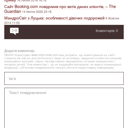
Сайт Booking.com повідомив про витік даних клієнтів, – The
Guardian
14 Квітня 2026 23:18
МандроСвіт з Луцька: особливості дівочих подорожей
9 Жовтня
2014 11:00
Коментарів: 0
Додати коментар:
УВАГА! Користувач www.volynnews.com має розуміти, що коментування на сайті
створені аж ніяк не для політичного піару чи антипіару, зведення особистих рахунків,
комерційної реклами, образ, безпідставних звинувачень та інших некоректних і
негідних речей. Утім коментарі – це не редакційні матеріали, не мають попередньої
модерації, суб’єктивні повідомлення і можуть містити недостовірну інформацію.