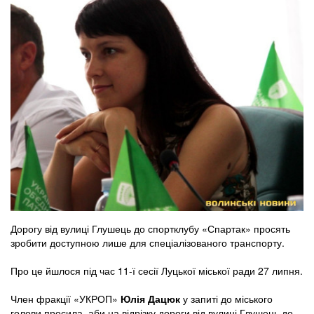
Дорогу від вулиці Глушець до спортклубу «Спартак» просять
зробити доступною лише для спеціалізованого транспорту.
Про це йшлося під час 11-ї сесії Луцької міської ради 27 липня.
Член фракції «УКРОП»
Юлія Дацюк
у запиті до міського
голови просила, аби на відрізку дороги від вулиці Глушець до