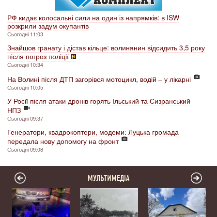
РФ кидає колосальні сили на один із напрямків: в ISW
розкрили задум окупантів
Сьогодні 11:03
Знайшов гранату і дістав кільце: волинянин відсидить 3,5 року
після погроз поліції
Сьогодні 10:34
На Волині після ДТП загорівся мотоцикл, водій – у лікарні
Сьогодні 10:05
У Росії після атаки дронів горять Ільський та Сизранський
НПЗ
Сьогодні 09:37
Генератори, квадрокоптери, модеми: Луцька громада
передала нову допомогу на фронт
Сьогодні 09:08
МУЛЬТИМЕДІА