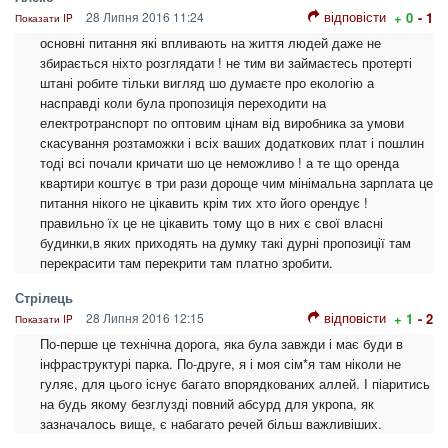
відповісти
28 Липня 2016 11:24
+ 0
- 1
Показати IP
основні питання які впливають на життя людей даже не
збирається ніхто розглядати ! не тим ви займаєтесь протерті
штані робите тільки вигляд шо думаєте про екологію а
насправді коли була пропозиція переходити на
електротранспорт по оптовим цінам від виробника за умови
скасування розтаможки і всіх ваших додаткових плат і пошлин
тоді всі почали кричати шо це неможливо ! а те що оренда
квартири коштує в три рази дороще чим мінімальна зарплата це
питання нікого не цікавить крім тих хто його орендує !
правильно їх це не цікавить тому що в них є свої власні
будинки,в яких приходять на думку такі дурні пропозиції там
перекрасити там перекрити там платно зробити.
Стрілець
відповісти
28 Липня 2016 12:15
+ 1
- 2
Показати IP
По-перше це технічна дорога, яка була завжди і має буди в
інфраструктурі парка. По-друге, я і моя сім*я там ніколи не
гуляє, для цього існує багато впорядкованих аллей. І піаритись
на будь якому безглузді повний абсурд для укропа, як
зазначалось вище, є набагато речей більш важливіших.