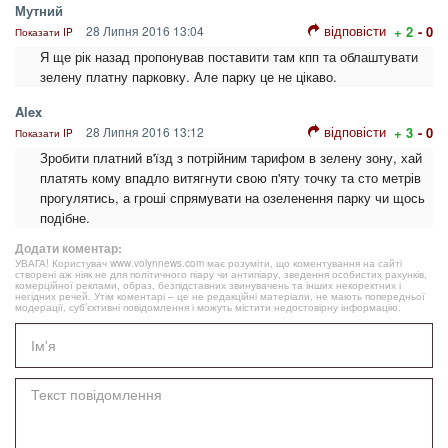
Мутний
відповісти
28 Липня 2016 13:04
+ 2
- 0
Показати IP
Я ще рік назад пропонував поставити там кпп та облаштувати
зелену платну парковку. Але парку це не цікаво.
Alex
відповісти
28 Липня 2016 13:12
+ 3
- 0
Показати IP
Зробити платний в'їзд з потрійним тарифом в зелену зону, хай
платять кому впадло витягнути свою п'яту точку та сто метрів
прогулятись, а гроші спрямувати на озеленення парку чи щось
подібне.
Додати коментар:
УВАГА! Користувач www.volynnews.com має розуміти, що коментування на сайті
створені аж ніяк не для політичного піару чи антипіару, зведення особистих рахунків,
комерційної реклами, образ, безпідставних звинувачень та інших некоректних і
негідних речей. Утім коментарі – це не редакційні матеріали, не мають попередньої
модерації, суб’єктивні повідомлення і можуть містити недостовірну інформацію.