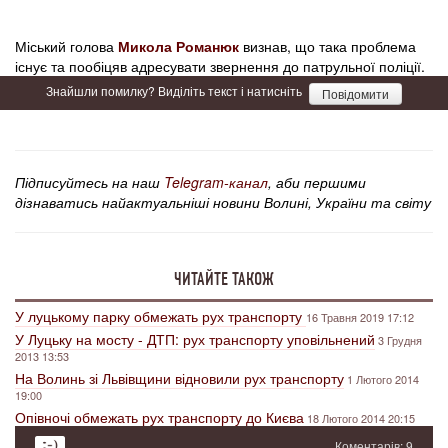
Міський голова
Микола Романюк
визнав, що така проблема
існує та пообіцяв адресувати звернення до патрульної поліції.
Знайшли помилку? Виділіть текст і натисніть
Повідомити
Підписуйтесь на наш
Telegram-канал
, аби першими
дізнаватись найактуальніші новини Волині, України та світу
ЧИТАЙТЕ ТАКОЖ
У луцькому парку обмежать рух транспорту
16 Травня 2019 17:12
У Луцьку на мосту - ДТП: рух транспорту уповільнений
3 Грудня
2013 13:53
На Волинь зі Львівщини відновили рух транспорту
1 Лютого 2014
19:00
Опівночі обмежать рух транспорту до Києва
18 Лютого 2014 20:15
Коментарів: 9