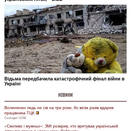
НОВИНИ
Волинянин ледь не сів на три роки, бо вісім разів вдарив
працівника ТЦК
Сьогодні 13:56
«Сміливо і мужньо»: ЗМІ розкрив, хто врятував український
літак від дрона в німецькому Лейпцигу