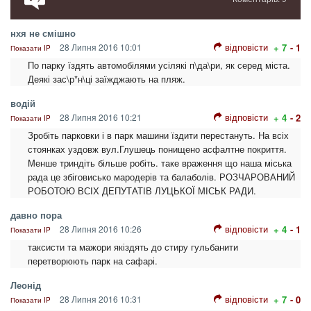
нхя не смішно
відповісти
28 Липня 2016 10:01
+ 7
- 1
Показати IP
По парку їздять автомобілями усілякі п\да\ри, як серед міста.
Деякі зас\р*н\ці заїжджають на пляж.
водій
відповісти
28 Липня 2016 10:21
+ 4
- 2
Показати IP
Зробіть парковки і в парк машини їздити перестануть. На всіх
стоянках уздовж вул.Глушець понищено асфалтне покриття.
Менше триндіть більше робіть. таке враження що наша міська
рада це збіговисько мародерів та балаболів. РОЗЧАРОВАНИЙ
РОБОТОЮ ВСІХ ДЕПУТАТІВ ЛУЦЬКОЇ МІСЬК РАДИ.
давно пора
відповісти
28 Липня 2016 10:26
+ 4
- 1
Показати IP
таксисти та мажори якіздять до стиру гульбанити
перетворюють парк на сафарі.
Леонід
відповісти
28 Липня 2016 10:31
+ 7
- 0
Показати IP