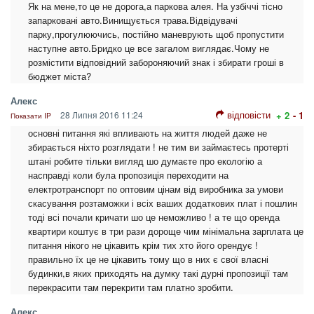
Як на мене,то це не дорога,а паркова алея. На узбіччі тісно
запарковані авто.Винищується трава.Відвідувачі
парку,прогулюючись, постійно маневрують щоб пропустити
наступне авто.Бридко це все загалом виглядає.Чому не
розмістити відповідний забороняючий знак і збирати гроші в
бюджет міста?
Алекс
відповісти
28 Липня 2016 11:24
+ 2
- 1
Показати IP
основні питання які впливають на життя людей даже не
збирається ніхто розглядати ! не тим ви займаєтесь протерті
штані робите тільки вигляд шо думаєте про екологію а
насправді коли була пропозиція переходити на
електротранспорт по оптовим цінам від виробника за умови
скасування розтаможки і всіх ваших додаткових плат і пошлин
тоді всі почали кричати шо це неможливо ! а те що оренда
квартири коштує в три рази дороще чим мінімальна зарплата це
питання нікого не цікавить крім тих хто його орендує !
правильно їх це не цікавить тому що в них є свої власні
будинки,в яких приходять на думку такі дурні пропозиції там
перекрасити там перекрити там платно зробити.
Алекс