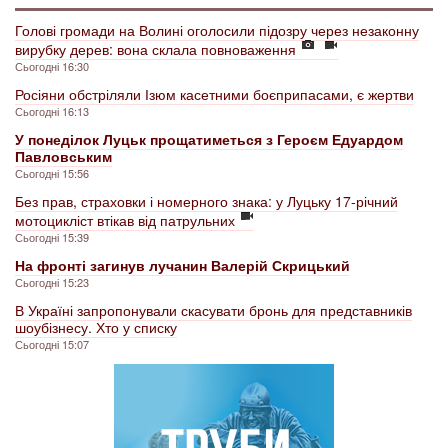
Голові громади на Волині оголосили підозру через незаконну
вирубку дерев: вона склала повноваження
Сьогодні 16:30
Росіяни обстріляли Ізюм касетними боєприпасами, є жертви
Сьогодні 16:13
У понеділок Луцьк прощатиметься з Героєм Едуардом
Павловським
Сьогодні 15:56
Без прав, страховки і номерного знака: у Луцьку 17-річний
мотоцикліст втікав від патрульних
Сьогодні 15:39
На фронті загинув лучанин Валерій Скрицький
Сьогодні 15:23
В Україні запропонували скасувати бронь для представників
шоубізнесу. Хто у списку
Сьогодні 15:07