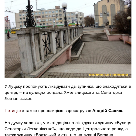
У Луцьку пропонують ліквідувати дві зупинки, що знаходяться в
центрі, – на вулицях Богдана Хмельницького та Сенаторки
Левчанівської.
Петицію
з такою пропозицією зареєстрував
Андрій
Сасюк
.
На думку чоловіка, у місті доцільно ліквідувати зупинку «Вулиця
Сенаторки Левчанівської», що веде до Центрального ринку, а
також зупинку «Братський міст», що на вулиці Богдана