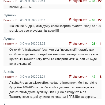
відповісти
3 Січня 2020 20:44
+ 35
- 22
Показати IP
повний д......нь.
Лучанин
відповісти
3 Січня 2020 22:17
+ 56
- 22
Показати IP
Шановний Андрій, ліквідуй у своїй квартирі туалет і ходи за 100
метрів до свого сусіда під двері!!!!
Лучанин
відповісти
3 Січня 2020 22:22
+ 23
- 11
Показати IP
От як би "ліквідувати" (усунути від "пропозицій") хазяїв цих
особливо одарених людей які захотіли понищити по місту все
що тільки можна? Таку петицію створити можна, али чи буде
вона виконана?
Анонім
відповісти
3 Січня 2020 22:24
+ 42
- 18
Показати IP
Ліквідуйте дурнів,ізолюйте,позбавте інтернету..Мені потрібно
буде йти 100-200 метрів,бо якийсь дурень так захотів,може
досить?Ліквідуйте зупинку біля ЦУМа,ліквідуйте біля
Тамтаму,зробіть дві зупинки 40 квартал і ГПЗ.Що за дурість.
1