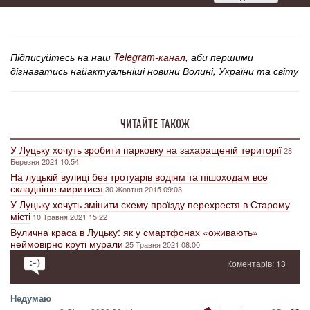
Підписуйтесь на наш
Telegram-канал
, аби першими
дізнаватись найактуальніші новини Волині, України та світу
ЧИТАЙТЕ ТАКОЖ
У Луцьку хочуть зробити парковку на захаращеній території
28
Березня 2021 10:54
На луцькій вулиці без тротуарів водіям та пішоходам все
складніше миритися
30 Жовтня 2015 09:03
У Луцьку хочуть змінити схему проїзду перехрестя в Старому
місті
10 Травня 2021 15:22
Вулична краса в Луцьку: як у смартфонах «оживають»
неймовірно круті мурали
25 Травня 2021 08:00
Коментарів: 13
Недумаю