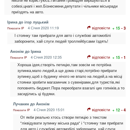
ніколи не користуюсь.Питання громадян вирішуються в
собезі,цнапі і жкп.Бізнесмени,депутати і чільники міськради
приїздять на авто.
Ірина до ігор луцький
відповісти
4 Січня 2020 11:19
+ 15
- 3
Показати IP
І стоянку там прибрати для авто і службові автомобілі
заборонити, хай слуги людей троллейбусами їздять!
Анонім до Ірина
відповісти
4 Січня 2020 12:35
+ 15
- 1
Показати IP
Хороша ідея,створіть петицію,там зовсім не потрібна
зупинка,мало людей,а ще дома старі,потрібно прибрати
зупинку,щоб з будинку нічого не впало на людей,а на місці
стоянки зробити магазинчик з сувенірами,для туристів,які
поповнять бюджет.Пора переобрати взагалі цих гопніків,а то
засиділись ці будяки.
Лучанин до Анонім
відповісти
4 Січня 2020 15:01
+ 12
- 4
Показати IP
От якби реально хтось створи петицію з текстом
"ліквідувати зупинку міська рада" і "стоянку там прибрати
для авто і службові автомобілі заборонити, хай слуги