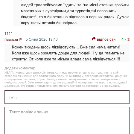
людей троллейбусами їздять" та "на місці стоянки зробити
магазинчик з сувенірами,для туристів,які поповнять
бюджет", то я би реально підписав в перших рядах. Думаю
пару тисяч петиція би набрала.
1111
відповісти
5 Січня 2020 18:40
+ 4
- 2
Показати IP
Кожен тиждень щось ліквідовують... Вже сил нема читати!
Коли вже щось зроблять добре для людей. Ну да "ламать не
строить" От коли вже та міська влада сама ліквідується!!!!
Додати коментар:
УВАГА! Користувач www.volynnews.com має розуміти, що коментування на сайті
створені аж ніяк не для політичного піару чи антипіару, зведення особистих рахунків,
комерційної реклами, образ, безпідставних звинувачень та інших некоректних і
негідних речей. Утім коментарі – це не редакційні матеріали, не мають попередньої
модерації, суб’єктивні повідомлення і можуть містити недостовірну інформацію.