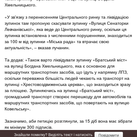
Хмельницького.
«У зв'язку з перенесенням Центрального ринку та ліквідацією
зупинок там пропоную скасувати зупинку «Вулиця Сенаторки
Левчанівської», яка веде до Центрального ринку, оскільки ця
зупинка встановлена з численними порушеннями, знаходиться
за 100 м від зупинки «Міська рада» та втрачає свою
актуальність», – вказав лучанин.
Та додав: «Також варто ліквідувати зупинку «Братський міст»
на вулиці Богдана Хмельницького, яка є основною для
маршрутних транспортних засобів, що їдуть у напрямку ЛПЗ,
оскільки переважна більшість людей чекають на транспорт на
зупинці «Хрестовоздвиженська церква», що знаходиться зразу
за площею. Зупиняючись на зупинці «Братський міст»,
громадський транспорт створює перешкоду для автомобілів та
маршрутних транспортних засобів, що повертають на вулицю
Ковельську».
Зазначимо, аби петицію розглянули, за 15 діб вона має зібрати
як мінімум 300 підписів.
Знайшли помилку? Виділіть текст і натисніть
Повідомити