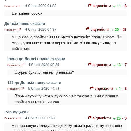
відповісти
4 Січня 2020 01:23
+ 11
- 6
Показати IP
Це повний сосюк
До всіх вище сказани
відповісти
4 Січня 2020 04:37
+ 20
- 21
Показати IP
А що слабо пройти 100-200 метрів потрасіте своїм жиром .Чи
маршрутка мае ставати через 100 метрів бо комусь падло
ройти них.
Ірина до До всіх вище сказани
відповісти
4 Січня 2020 09:26
+ 13
- 7
Показати IP
Скурив буквар гопник тупенький?
123 до До всіх вище сказани
відповісти
5 Січня 2020 14:18
+ 1
- 3
Показати IP
Візьми сумки у кожну руку по 10кг та скажеш чи є різниця
пройти 500 метрів чи 200.
ігор луцький
відповісти
4 Січня 2020 09:50
+ 25
- 3
Показати IP
А я пропоную ліквідувати зупинку міська рада,тому що я нею