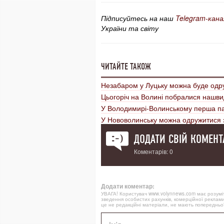
Підписуйтесь на наш
Telegram-кана
України та світу
ЧИТАЙТЕ ТАКОЖ
Незабаром у Луцьку можна буде одру
Цьогоріч на Волині побралися нашви
У Володимирі-Волинському перша па
У Нововолинську можна одружитися 
ДОДАТИ СВІЙ КОМЕНТ
Коментарів: 0
Додати коментар:
УВАГА! Користувач www.volynnews.com має розуміти
зведення особистих рахунків, комерційної реклами
це не редакційні матеріали, не мають попередньої