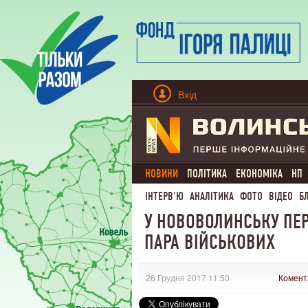
Вхід
НОВИНИ
ПОЛІТИКА
ЕКОНОМІКА
НП
ІНТЕРВ'Ю
АНАЛІТИКА
ФОТО
ВІДЕО
Б
У НОВОВОЛИНСЬКУ ПЕ
ПАРА ВІЙСЬКОВИХ
26 Грудня 2017 11:50
Комент