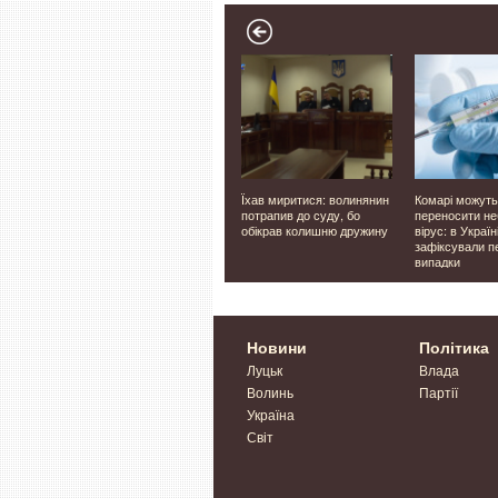
Луцьку,
Фіктивно влаштовували
Їхав миритися: волинянин
Комарі можуть
на
чоловіків на роботу: у
потрапив до суду, бо
переносити н
'яних
Луцьку п'ятьом
обікрав колишню дружину
вірус: в Україн
працівникам ліцею
зафіксували п
повідомили про підозру
випадки
Новини
Політика
Луцьк
Влада
Волинь
Партії
Україна
Світ