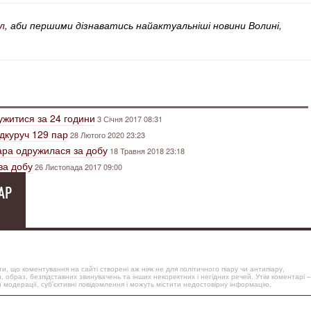
л
, аби першими дізнаватись найактуальніші новини Волині,
житися за 24 години
3 Січня 2017 08:31
дкуруч 129 пар
28 Лютого 2020 23:23
ра одружилася за добу
18 Травня 2018 23:18
за добу
26 Листопада 2017 09:00
АР
, що коментування на сайті створені аж ніяк не для політичного піару чи антипіару,
, образ, безпідставних звинувачень та інших некоректних і негідних речей. Утім коментарі –
 модерації, суб’єктивні повідомлення і можуть містити недостовірну інформацію.