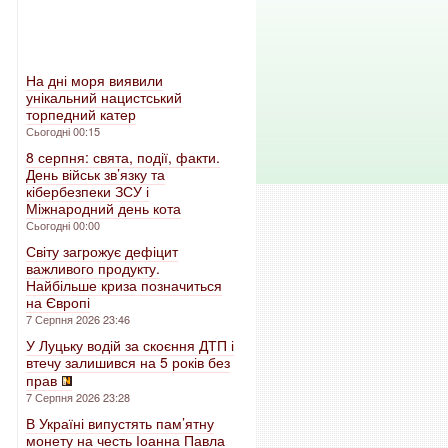
На дні моря виявили
унікальний нацистський
торпедний катер
Сьогодні 00:15
8 серпня: свята, події, факти.
День військ зв’язку та
кібербезпеки ЗСУ і
Міжнародний день кота
Сьогодні 00:00
Світу загрожує дефіцит
важливого продукту.
Найбільше криза позначиться
на Європі
7 Серпня 2026 23:46
У Луцьку водій за скоєння ДТП і
втечу залишився на 5 років без
прав
7 Серпня 2026 23:28
В Україні випустять пам’ятну
монету на честь Іоанна Павла