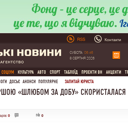
RSS
Контакти
СУБОТА
06:46
8 СЕРПНЯ 2026
СОЦІУМ
КУЛЬТУРА
АВТО
СПОРТ
ТАБЛОЇД
ПРОЕКТИ ВН
АКЦЕНТИ
Т
ЛОГИ
ДОСЬЄ
АНОНСИ
ПОПУЛЯРНЕ
ЗАПИТАЙ ЮРИСТА
РШОЮ «ШЛЮБОМ ЗА ДОБУ» СКОРИСТАЛАСЯ
арів:
0
0