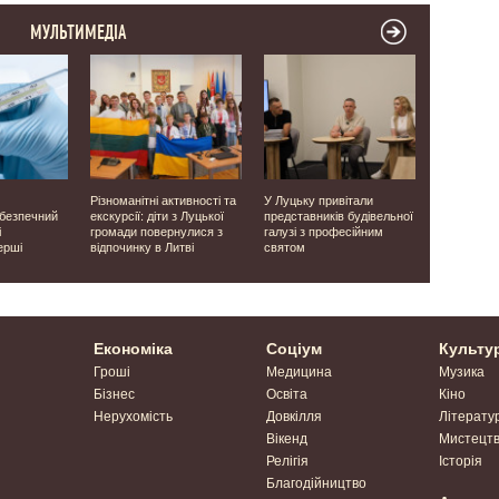
МУЛЬТИМЕДІА
Різноманітні активності та
У Луцьку привітали
Виявили о
ебезпечний
екскурсії: діти з Луцької
представників будівельної
людей: на 
і
громади повернулися з
галузі з професійним
завершили
ерші
відпочинку в Литві
святом
місцях ма
часів Друго
Економіка
Соціум
Культу
Гроші
Медицина
Музика
Бізнес
Освіта
Кіно
Нерухомість
Довкілля
Літерату
Вікенд
Мистецт
Релігія
Історія
Благодійництво