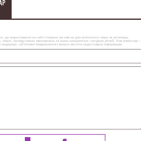
АР
, що коментування на сайті створені аж ніяк не для політичного піару чи антипіару,
, образ, безпідставних звинувачень та інших некоректних і негідних речей. Утім коментарі –
 модерації, суб’єктивні повідомлення і можуть містити недостовірну інформацію.