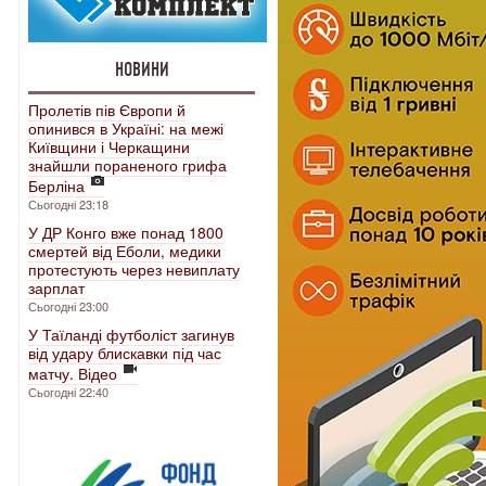
НОВИНИ
Пролетів пів Європи й
опинився в Україні: на межі
Київщини і Черкащини
знайшли пораненого грифа
Берліна
Сьогодні 23:18
У ДР Конго вже понад 1800
смертей від Еболи, медики
протестують через невиплату
зарплат
Сьогодні 23:00
У Таїланді футболіст загинув
від удару блискавки під час
матчу. Відео
Сьогодні 22:40