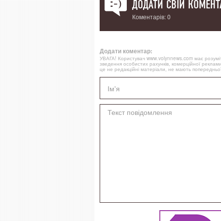
ДОДАТИ СВІЙ КОМЕНТ
Коментарів: 0
Додати коментар:
УВАГА! Користувач www.volynnews.com має розуміти
зведення особистих рахунків, комерційної реклами
це не редакційні матеріали, не мають попередньої