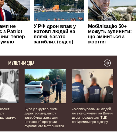
МУЛЬТИМЕДІА
боліст
Була у скруті: в Києві
«Мобілізували» 48 людей,
У Польщі 
ару
директор медцентру
які вже служили: на Волині
пошкодили
час матчу.
завербував жінку для
двом посадовцям ТЦК
місце пам'
незаконної програми
повідомили про підозру
сурогатного материнства