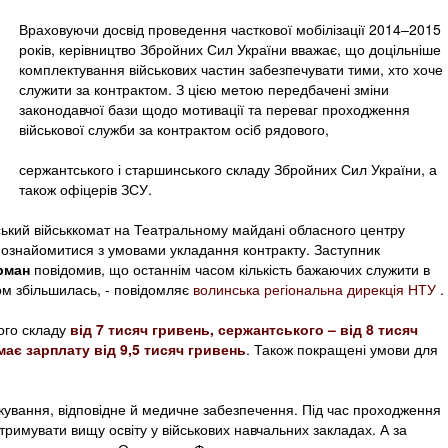
Враховуючи досвід проведення часткової мобілізації 2014–2015
років, керівництво Збройних Сил України вважає, що доцільніше
комплектування військових частин забезпечувати тими, хто хоче
служити за контрактом. З цією метою передбачені зміни
законодавчої бази щодо мотивації та переваг проходження
військової служби за контрактом осіб рядового,
сержантського і старшинського складу Збройних Сил України, а
також офіцерів ЗСУ.
ський військкомат на Театральному майдані обласного центру
 ознайомитися з умовами укладання контракту. Заступник
рман
повідомив, що останнім часом кількість бажаючих служити в
ом збільшилась, - повідомляє
волинська регіональна дирекція НТУ
.
ого складу
від 7 тисяч гривень, сержантського – від 8 тисяч
ає зарплату від 9,5 тисяч гривень
. Також покращені умови для
ікування, відповідне й медичне забезпечення. Під час проходження
римувати вищу освіту у військових навчальних закладах. А за