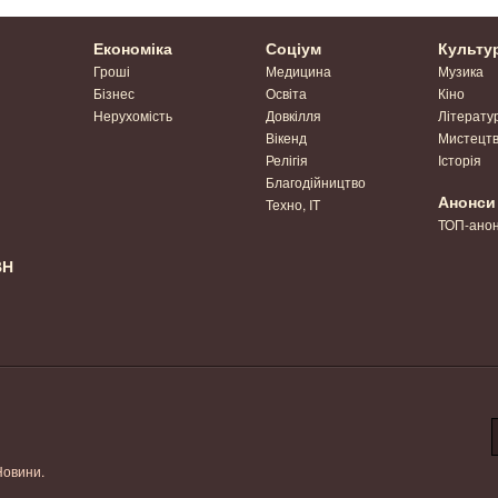
Економіка
Соціум
Культу
Гроші
Медицина
Музика
Бізнес
Освіта
Кіно
Нерухомість
Довкілля
Літерату
Вікенд
Мистецт
Релігія
Історія
Благодійництво
Анонси
Техно, IT
ТОП-ано
ВН
Новини.