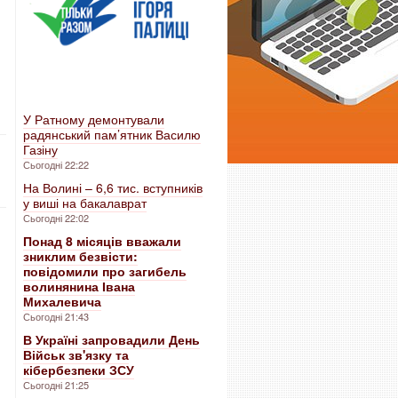
У Ратному демонтували
радянський пам’ятник Василю
Газіну
Сьогодні 22:22
На Волині – 6,6 тис. вступників
у виші на бакалаврат
Сьогодні 22:02
Понад 8 місяців вважали
зниклим безвісти:
повідомили про загибель
волинянина Івана
Михалевича
Сьогодні 21:43
В Україні запровадили День
Військ зв'язку та
кібербезпеки ЗСУ
Сьогодні 21:25