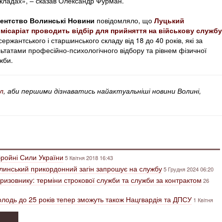
акладах», – сказав Олександр Фурман.
гентство Волинські Новини
повідомляло, що
Луцький
місаріат проводить відбір для прийняття на військову службу
ержантського і старшинського складу від 18 до 40 років, які за
ультатами професійно-психологічного відбору та рівнем фізичної
жби.
л
, аби першими дізнаватись найактуальніші новини Волині,
бройні Сили України
5 Квітня 2018 16:43
 Волинський прикордонний загін запрошує на службу
5 Грудня 2024 06:20
призовнику: терміни строкової служби та служби за контрактом
26
олодь до 25 років тепер зможуть також Нацгвардія та ДПСУ
1 Квітня