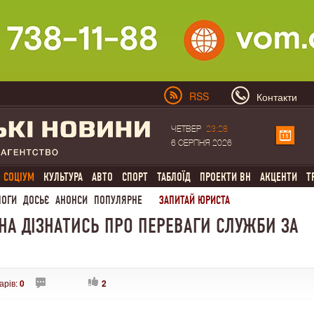
RSS
Контакти
ЧЕТВЕР
23:28
6 СЕРПНЯ 2026
СОЦІУМ
КУЛЬТУРА
АВТО
СПОРТ
ТАБЛОЇД
ПРОЕКТИ ВН
АКЦЕНТИ
Т
ЛОГИ
ДОСЬЄ
АНОНСИ
ПОПУЛЯРНЕ
ЗАПИТАЙ ЮРИСТА
НА ДІЗНАТИСЬ ПРО ПЕРЕВАГИ СЛУЖБИ ЗА
арів:
0
2