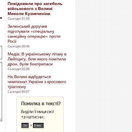
Повідомили про загибель
військового з Волині
Миколи Кузнечихіна
Сьогодні 21:05
Зеленський доручив
підготувати «спеціальну
санкційну операцію» проти
Росії
Сьогодні 20:46
Медіа: В українському літаку в
Лейпцигу, біля якого помітили
дрон, були боєприпаси
Сьогодні 20:26
На Волині відбудеться
чемпіонат України з кросового
тріатлону
Сьогодні 20:07