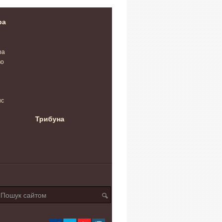
ра
ра
во
нс
Трибуна