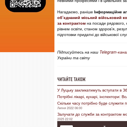
певними професіями і в цивільних з
Нагадаємо, раніше
Інформаційне а
об’єднаний міський військовий ко
за контрактом
на посади рядового, с
рівнем освіти, станом здоров’я, рез
підготовки придатні до військової слу
Підписуйтесь на наш
Telegram-кана
України та світу
ЧИТАЙТЕ ТАКОЖ
У Луцьку закликатимуть вступати в З
Потрібні лікарі, кухарі, інспектори:
Скільки часу потрібно буде служити 
Липня 2022 06:00
Залучати до служби за контрактом м
2025 22:02