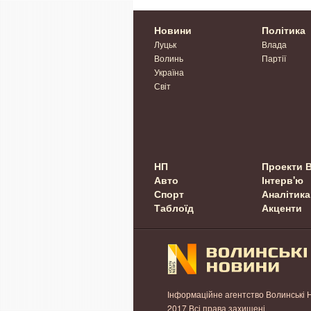
Новини
Політика
Луцьк
Влада
Волинь
Партії
Україна
Світ
НП
Проекти 
Авто
Інтерв'ю
Спорт
Аналітика
Таблоїд
Акценти
Інформаційне агентство Волинські 
2017 Всі права захищені