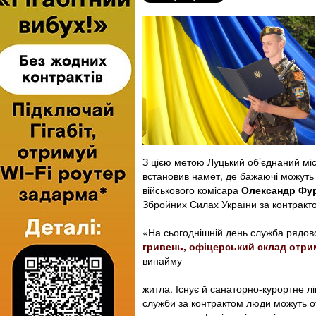
З цією метою Луцький об’єднаний мі
встановив намет, де бажаючі можуть
військового комісара
Олександр Фу
Збройних Силах України за контракт
«На сьогоднішній день служба рядов
гривень, офіцерський склад отрим
винайму
житла. Існує й санаторно-курортне л
служби за контрактом люди можуть от