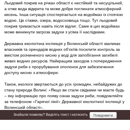
Льодовий покрив на річках області є нестійкий та несуцільний,
а отже вода відкрита та може добре поглинати атмосферний
кисень. Інша ситуація спостерігається на водоймах із стоячою
водою. Це ставки, озера, водосховища тощо. Тут льодовий
покрив тримається навіть після відлиг. Саме в цих водоймах
може виникнути загроза задухи з усіма її наслідками.
Державна екологічна інспекція у Волинській області закликає
власників та орендарів водних об'єктів посилити контроль за
вмістом розчиненого кисню у воді для запобігання загибелі
живих водних ресурсів. Найкращим заходом з попередження
задухи риби є прорубування ополонок для забезпечення
доступу кисню з атмосфери.
Також, екологи звертаються до усіх громадян, небайдужих до
стану природи Волині: «Якщо ви стали свідками чи маєте будь
– яку інформацію про появу ознак задухи риби, повідомляйте
за телефоном «Гарячої лінії» Державної екологічної інспекції у
Волинській області».
Знайшли помилку? Виділіть текст і натисніть
Повідомити