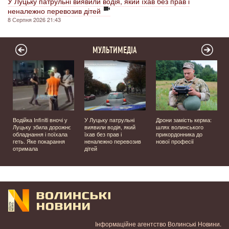
У Луцьку патрульні виявили водія, який їхав без прав і
неналежно перевозив дітей
8 Серпня 2026 21:43
МУЛЬТИМЕДІА
Водійка Infiniti вночі у
У Луцьку патрульні
Дрони замість керма:
з
Луцьку збила дорожнє
виявили водія, який
шлях волинського
обладнання і поїхала
їхав без прав і
прикордонника до
р
геть. Яке покарання
неналежно перевозив
нової професії
отримала
дітей
Інформаційне агентство Волинські Новини.