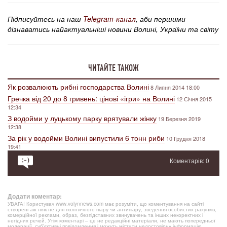
Підписуйтесь на наш
Telegram-канал
, аби першими
дізнаватись найактуальніші новини Волині, України та світу
ЧИТАЙТЕ ТАКОЖ
Як розвалюють рибні господарства Волині
8 Липня 2014 18:00
Гречка від 20 до 8 гривень: цінові «ігри» на Волині
12 Січня 2015
12:34
З водойми у луцькому парку врятували жінку
19 Березня 2019
12:38
За рік у водойми Волині випустили 6 тонн риби
10 Грудня 2018
19:41
Коментарів: 0
Додати коментар:
УВАГА! Користувач www.volynnews.com має розуміти, що коментування на сайті
створені аж ніяк не для політичного піару чи антипіару, зведення особистих рахунків,
комерційної реклами, образ, безпідставних звинувачень та інших некоректних і
негідних речей. Утім коментарі – це не редакційні матеріали, не мають попередньої
модерації, суб’єктивні повідомлення і можуть містити недостовірну інформацію.