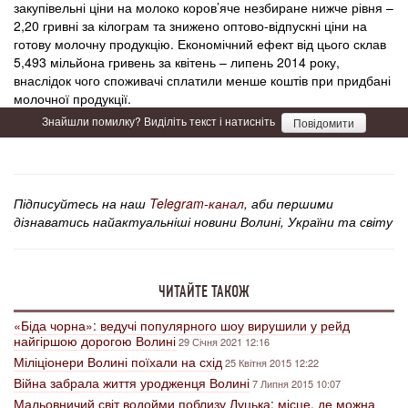
закупівельні ціни на молоко коров’яче незбиране нижче рівня –
2,20 гривні за кілограм та знижено оптово-відпускні ціни на
готову молочну продукцію. Економічний ефект від цього склав
5,493 мільйона гривень за квітень – липень 2014 року,
внаслідок чого споживачі сплатили менше коштів при придбані
молочної продукції.
Знайшли помилку? Виділіть текст і натисніть
Повідомити
Підписуйтесь на наш
Telegram-канал
, аби першими
дізнаватись найактуальніші новини Волині, України та світу
ЧИТАЙТЕ ТАКОЖ
«Біда чорна»: ведучі популярного шоу вирушили у рейд
найгіршою дорогою Волині
29 Січня 2021 12:16
Міліціонери Волині поїхали на схід
25 Квітня 2015 12:22
Війна забрала життя уродженця Волині
7 Липня 2015 10:07
Мальовничий світ водойми поблизу Луцька: місце, де можна