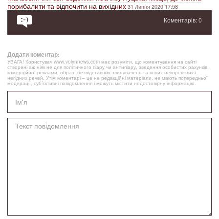
порибалити та відпочити на вихідних
31 Липня 2020 17:58
Коментарів: 0
Додати коментар:
УВАГА! Користувач www.volynnews.com має розуміти, що коментування на сайті
створені аж ніяк не для політичного піару чи антипіару, зведення особистих рахунків,
комерційної реклами, образ, безпідставних звинувачень та інших некоректних і
негідних речей. Утім коментарі – це не редакційні матеріали, не мають попередньої
модерації, суб’єктивні повідомлення і можуть містити недостовірну інформацію.