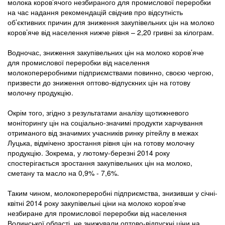
молока коров’ячого незбираного для промислової переробки
на час надання рекомендацій свідчив про відсутність
об’єктивних причин для зниження закупівельних цін на молоко
коров’яче від населення нижче рівня – 2,20 гривні за кілограм.
Водночас, зниження закупівельних цін на молоко коров’яче
для промислової переробки від населення
молокопереробними підприємствами повинно, своєю чергою,
призвести до зниження оптово-відпускних цін на готову
молочну продукцію.
Окрім того, згідно з результатами аналізу щотижневого
моніторингу цін на соціально-значимі продукти харчування
отриманого від значимих учасників ринку рітейлу в межах
Луцька, відмічено зростання рівня цін на готову молочну
продукцію. Зокрема, у лютому-березні 2014 року
спостерігається зростання закупівельних цін на молоко,
сметану та масло на 0,9% - 7,6%.
Таким чином, молокопереробні підприємства, знизивши у січні-
квітні 2014 року закупівельні ціни на молоко коров’яче
незбиране для промислової переробки від населення
Волинської області, не знижували оптово-відпускні ціни на