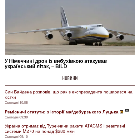
НОВИНИ
Син Байдена розповів, що рак в експрезидента поширився на
кістки
Сьогодні 10:08
Ремісничі статути: з історії маґдебурзького Луцька
Сьогодні 09:39
Україна отримає від Туреччини ракети ATACMS і реактивні
системи M270 на понад $280 млн
Сьогодні 09:10