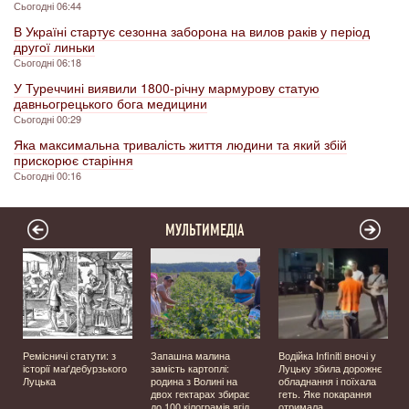
Сьогодні 06:44
В Україні стартує сезонна заборона на вилов раків у період
другої линьки
Сьогодні 06:18
У Туреччині виявили 1800-річну мармурову статую
давньогрецького бога медицини
Сьогодні 00:29
Яка максимальна тривалість життя людини та який збій
прискорює старіння
Сьогодні 00:16
МУЛЬТИМЕДІА
Ремісничі статути: з
Запашна малина
Водійка Infiniti вночі у
історії маґдебурзького
замість картоплі:
Луцьку збила дорожнє
Луцька
родина з Волині на
обладнання і поїхала
двох гектарах збирає
геть. Яке покарання
до 100 кілограмів ягід
отримала