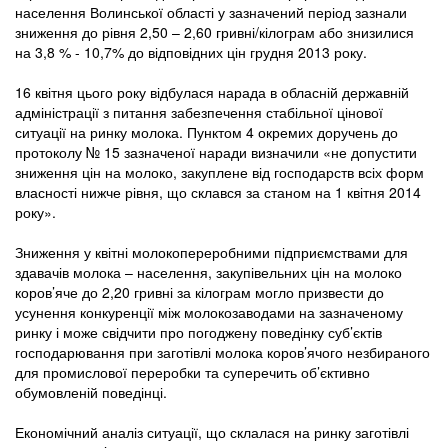
населення Волинської області у зазначений період зазнали
зниження до рівня 2,50 – 2,60 гривні/кілограм або знизилися
на 3,8 % - 10,7% до відповідних цін грудня 2013 року.
16 квітня цього року відбулася нарада в обласній державній
адміністрації з питання забезпечення стабільної цінової
ситуації на ринку молока. Пунктом 4 окремих доручень до
протоколу № 15 зазначеної наради визначили «не допустити
зниження цін на молоко, закуплене від господарств всіх форм
власності нижче рівня, що склався за станом на 1 квітня 2014
року».
Зниження у квітні молокопереробними підприємствами для
здавачів молока – населення, закупівельних цін на молоко
коров’яче до 2,20 гривні за кілограм могло призвести до
усунення конкуренції між молокозаводами на зазначеному
ринку і може свідчити про погоджену поведінку суб’єктів
господарювання при заготівлі молока коров’ячого незбираного
для промислової переробки та суперечить об’єктивно
обумовленій поведінці.
Економічний аналіз ситуації, що склалася на ринку заготівлі