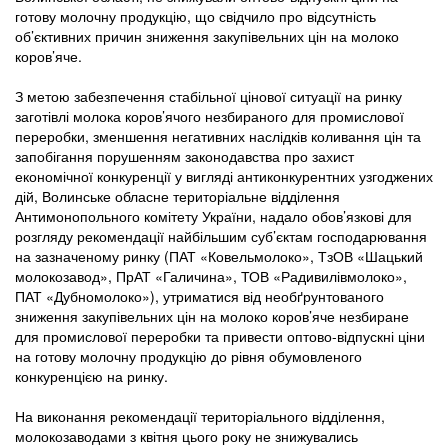
готову молочну продукцію, що свідчило про відсутність
об’єктивних причин зниження закупівельних цін на молоко
коров’яче.
З метою забезпечення стабільної цінової ситуації на ринку
заготівлі молока коров’ячого незбираного для промислової
переробки, зменшення негативних наслідків коливання цін та
запобігання порушенням законодавства про захист
економічної конкуренції у вигляді антиконкурентних узгоджених
дій, Волинське обласне територіальне відділення
Антимонопольного комітету України, надало обов’язкові для
розгляду рекомендації найбільшим суб’єктам господарювання
на зазначеному ринку (ПАТ «Ковельмолоко», ТзОВ «Шацький
молокозавод», ПрАТ «Галичина», ТОВ «Радивилівмолоко»,
ПАТ «Дубномолоко»), утриматися від необґрунтованого
зниження закупівельних цін на молоко коров’яче незбиране
для промислової переробки та привести оптово-відпускні ціни
на готову молочну продукцію до рівня обумовленого
конкуренцією на ринку.
На виконання рекомендації територіального відділення,
молокозаводами з квітня цього року не знижувались