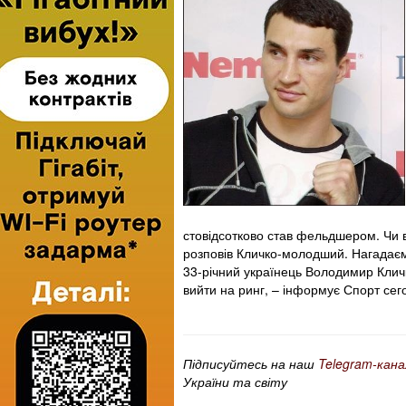
стовідсотково став фельдшером. Чи в
розповів Кличко-молодший. Нагадаємо,
33-річний українець Володимир Кличко
вийти на ринг, – інформує Спорт сег
Підписуйтесь на наш
Telegram-кана
України та світу