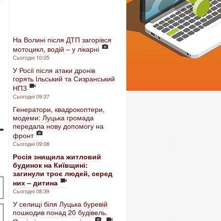
На Волині після ДТП загорівся
мотоцикл, водій – у лікарні
Сьогодні 10:05
У Росії після атаки дронів
горять Ільський та Сизранський
НПЗ
Сьогодні 09:37
Генератори, квадрокоптери,
модеми: Луцька громада
передала нову допомогу на
фронт
Сьогодні 09:08
Росія знищила житловий
будинок на Київщині:
загинули троє людей, серед
них – дитина
Сьогодні 08:39
У селищі біля Луцька буревій
пошкодив понад 20 будівель.