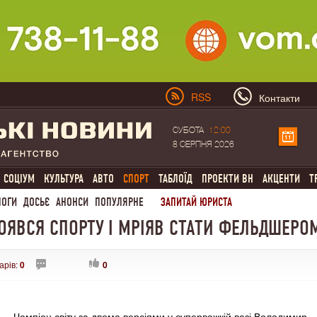
RSS
Контакти
СУБОТА
12:00
8 СЕРПНЯ 2026
СОЦІУМ
КУЛЬТУРА
АВТО
СПОРТ
ТАБЛОЇД
ПРОЕКТИ ВН
АКЦЕНТИ
Т
ЛОГИ
ДОСЬЄ
АНОНСИ
ПОПУЛЯРНЕ
ЗАПИТАЙ ЮРИСТА
ЯВСЯ СПОРТУ І МРІЯВ СТАТИ ФЕЛЬДШЕРО
арів:
0
0
Чемпіон світу за двома версіями у суперважкій вазі Володимир