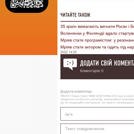
ЧИТАЙТЕ ТАКОЖ
35 країн вимагають вигнати Росію і Б
Волинянки у Фінляндії вдало стартува
Мріяв стати програмістом: у резонанс
Мріяв стати актором та їздить під н
2022 14:25
ДОДАТИ СВІЙ КОМЕНТ
Коментарів: 0
Додати коментар:
УВАГА! Користувач www.volynnews.com має розуміти
зведення особистих рахунків, комерційної реклами
це не редакційні матеріали, не мають попередньої