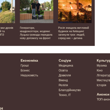
таки дронів
Генератори,
Росія знищила житловий
У селищі б
й та
квадрокоптери, модеми:
будинок на Київщині:
буревій п
НПЗ
Луцька громада передала
загинули троє людей,
20 будівел
нову допомогу на фронт
серед них – дитина
ліквідовую
Економіка
Соціум
Культу
Гроші
Медицина
Музика
Бізнес
Освіта
Кіно
Нерухомість
Довкілля
Літерату
Вікенд
Мистецт
Релігія
Історія
Благодійництво
Анонси
Техно, IT
ТОП-ано
ВН