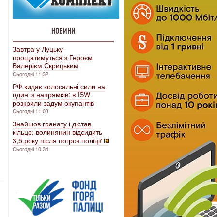
НОВИНИ
Завтра у Луцьку
прощатимуться з Героєм
Валерієм Скрицьким
Сьогодні 11:32
РФ кидає колосальні сили на
один із напрямків: в ISW
розкрили задум окупантів
Сьогодні 11:03
Знайшов гранату і дістав
кільце: волинянин відсидить
3,5 року після погроз поліції
Сьогодні 10:34