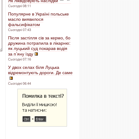
Як ліквідовують наслідки
Сьогодні 08:11
Популярне в Україні польське
масло виявилося
фальсифікатом
Сьогодні 07:43
Після застілля сів за кермо, бо
дружина потрапила в лікарню:
як луцький суд покарав водія
за п’яну їзду
Сьогодні 07:16
У двох селах біля Луцька
відремонтують дороги. Де саме
Сьогодні 06:44