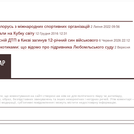
ілорусь з міжнародних спортивних організацій
2 Липня 2022 09:56
ли на Кубку світу
12 Грудня 2016 12:31
ній ДТП в Києві загинув 12-річний син військового
6 Червня 2026 22:12
аркотиками: що відомо про підривника Любомльського суду
2 Вересня
АР
, що коментування на сайті створені аж ніяк не для політичного піару чи антипіару,
, образ, безпідставних звинувачень та інших некоректних і негідних речей. Утім коментарі –
 модерації, суб’єктивні повідомлення і можуть містити недостовірну інформацію.