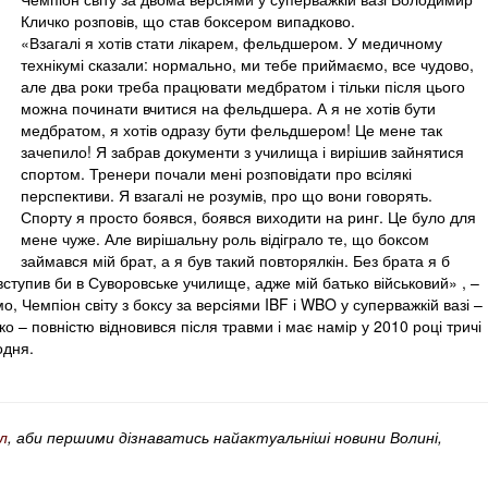
Кличко розповів, що став боксером випадково.
«Взагалі я хотів стати лікарем, фельдшером. У медичному
технікумі сказали: нормально, ми тебе приймаємо, все чудово,
але два роки треба працювати медбратом і тільки після цього
можна починати вчитися на фельдшера. А я не хотів бути
медбратом, я хотів одразу бути фельдшером! Це мене так
зачепило! Я забрав документи з училища і вирішив зайнятися
спортом. Тренери почали мені розповідати про всілякі
перспективи. Я взагалі не розумів, про що вони говорять.
Спорту я просто боявся, боявся виходити на ринг. Це було для
мене чуже. Але вирішальну роль відіграло те, що боксом
займався мій брат, а я був такий повторялкін. Без брата я б
ступив би в Суворовське училище, адже мій батько військовий» , –
 Чемпіон світу з боксу за версіями IBF і WBO у суперважкій вазі –
 – повністю відновився після травми і має намір у 2010 році тричі
одня.
л
, аби першими дізнаватись найактуальніші новини Волині,