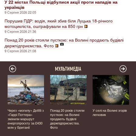
У 22 містах Польщі відбулися акції проти нападів на
українців
9 Серпня 2026 22:05
Порушив ПДР: водія, який збив біля Луцька 18-річного
мотоцикліста, оштрафували на 850 грн
9 Серпня 2026 21:36
Понад 20 років стояли пусткою: на Волині продають будівлі
держпідприємства. Фото
9 Серпня 2026 21:08
МУЛЬТИМЕДІА
Через «могилу» Доббі з
Понад 20 років стояли
У селі на Волині згорів
о
«Гаррі Поттера»
пусткою: на Волині
легковик
змінили маршрут
продають будівлі
енергопроєкту за £430
держпідприємства.
млн у Британії
Фото