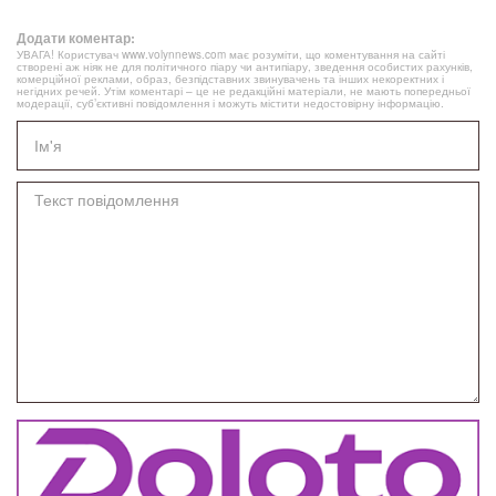
Додати коментар:
УВАГА! Користувач www.volynnews.com має розуміти, що коментування на сайті
створені аж ніяк не для політичного піару чи антипіару, зведення особистих рахунків,
комерційної реклами, образ, безпідставних звинувачень та інших некоректних і
негідних речей. Утім коментарі – це не редакційні матеріали, не мають попередньої
модерації, суб’єктивні повідомлення і можуть містити недостовірну інформацію.