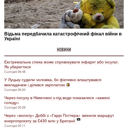
НОВИНИ
Екстремальна спека може спровокувати інфаркт або інсульт.
Як уберегтися
Сьогодні 06:48
У Луцьку судили чоловіка, бо фіктивно влаштувався
викладачем і ділився зарплатою
Сьогодні 06:20
Через посуху в Німеччині з-під води показалися «камені
голоду»
Сьогодні 00:29
Через «могилу» Доббі з «Гаррі Поттера» змінили маршрут
енергопроєкту за £430 млн у Британії
Сьогодні 00:11