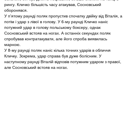
рингу. Кличко більшість часу атакував, Сосновський
оборонявся.
У п'ятому раунді поляк пропустив спочатку двійку від Віталія, а
потім і удар з лівої в голову. У 6-му раунді Кличко наніс
потужний удар в голову польському боксеру, однак
Сосновський встояв на ногах. А останніх секундах поляк
спробував контратакувати, але його спроба виявилась
марною.
У 8-му раунді поляк наніс кілька точних ударів в обличчя
Кличку. Зокрема, удар справа був дуже болісним. У
наступному раунді Віталій відповів потужним ударом з правої,
але Сосновський встояв на ногах.