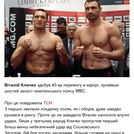
Віталій Кличко
здобув 40-ву перемогу в карєрі, провівши
шостий захист чемпіонського поясу WBC.
Про це повідомила
ТСН
.
З першої хвилини поєдинку поляк, як і обіцяв, дуже швидко
рухався в рингу. Проте це не завадило Віталію наносити влучні
удари. Лише у третьому раунді Кличко пропустив перший
більш-менш небезпечний удар від Сосновського.
Загалом, бій був досить нецікавим, більше схожим на танці в